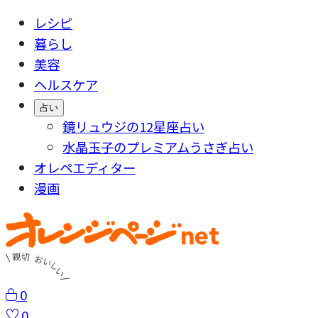
レシピ
暮らし
美容
ヘルスケア
占い
鏡リュウジの12星座占い
水晶玉子のプレミアムうさぎ占い
オレペエディター
漫画
0
0