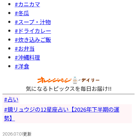
#カニカマ
#冬瓜
#スープ・汁物
#ドライカレー
#炊き込みご飯
#お弁当
#沖縄料理
#洋食
気になるトピックスを毎日お届け!!
占い
鏡リュウジの12星座占い【2026年下半期の運
勢】
2026.07.01更新