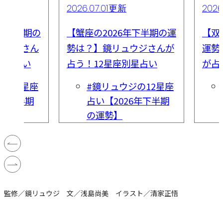
2026.07.01更新
2026
6年下半期の
【蟹座の2026年下半期の運
【双
ュウジさん
勢は？】鏡リュウジさんが
運勢
別星占い
占う！12星座別星占い
が占
の12星座
#鏡リュウジの12星座
6年下半期
占い【2026年下半期
の運勢】
監修／鏡リュウジ 文／浅島尚美 イラスト／清家正悟