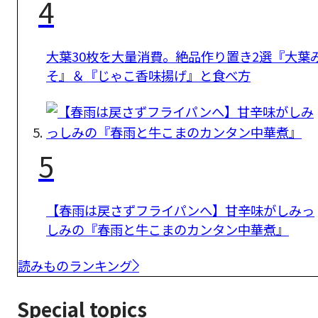
4
大葉30枚を大量消費。絶品作り置き2選『大葉
そ』＆『じゃこ香味揚げ』と食べ方
5
【春雨は戻さずフライパンへ】甘辛味がしみっ
しみの『春雨と牛こまのカンタン中華煮』
読みものランキング
Special topics