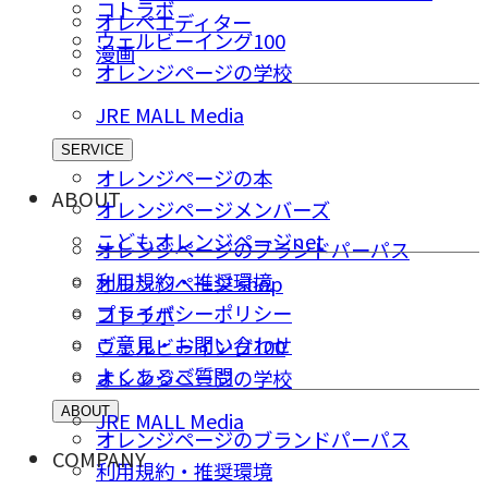
コトラボ
オレペエディター
ウェルビーイング100
漫画
オレンジページの学校
JRE MALL Media
SERVICE
オレンジページの本
ABOUT
オレンジページメンバーズ
こどもオレンジページnet
オレンジページのブランドパーパス
利用規約・推奨環境
オレンジページ shop
プライバシーポリシー
コトラボ
ご意⾒・お問い合わせ
ウェルビーイング100
よくあるご質問
オレンジページの学校
ABOUT
JRE MALL Media
オレンジページのブランドパーパス
COMPANY
利用規約・推奨環境