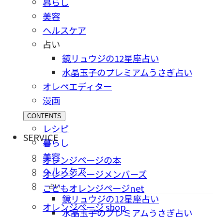
暮らし
美容
ヘルスケア
占い
鏡リュウジの12星座占い
水晶玉子のプレミアムうさぎ占い
オレペエディター
漫画
CONTENTS
レシピ
SERVICE
暮らし
美容
オレンジページの本
ヘルスケア
オレンジページメンバーズ
占い
こどもオレンジページnet
鏡リュウジの12星座占い
オレンジページ shop
水晶玉子のプレミアムうさぎ占い