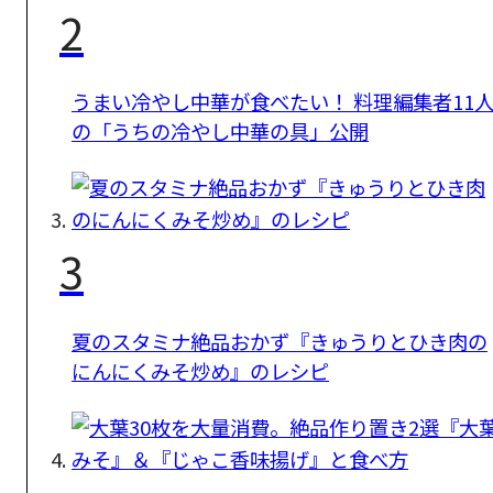
2
うまい冷やし中華が食べたい！ 料理編集者11
の「うちの冷やし中華の具」公開
3
夏のスタミナ絶品おかず『きゅうりとひき肉の
にんにくみそ炒め』のレシピ