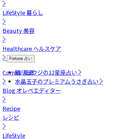
LifeStyle
暮らし
Beauty
美容
Healthcare
ヘルスケア
Fortune
占い
Comics
鏡リュウジの12星座占い
漫画
水晶玉子のプレミアムうさぎ占い
Blog
オレペエディター
Recipe
レシピ
LifeStyle