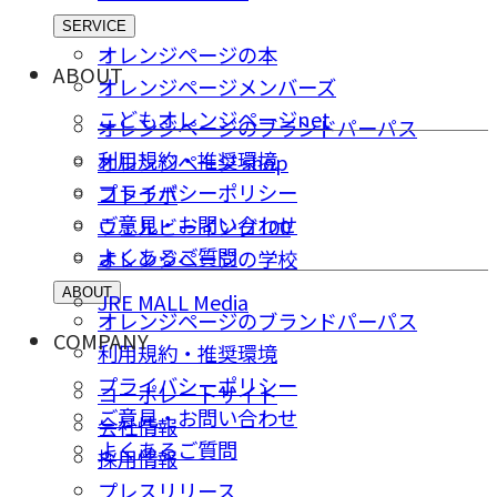
SERVICE
オレンジページの本
ABOUT
オレンジページメンバーズ
こどもオレンジページnet
オレンジページのブランドパーパス
利用規約・推奨環境
オレンジページ shop
プライバシーポリシー
コトラボ
ご意⾒・お問い合わせ
ウェルビーイング100
よくあるご質問
オレンジページの学校
ABOUT
JRE MALL Media
オレンジページのブランドパーパス
COMPANY
利用規約・推奨環境
プライバシーポリシー
コーポレートサイト
ご意⾒・お問い合わせ
会社情報
よくあるご質問
採⽤情報
プレスリリース