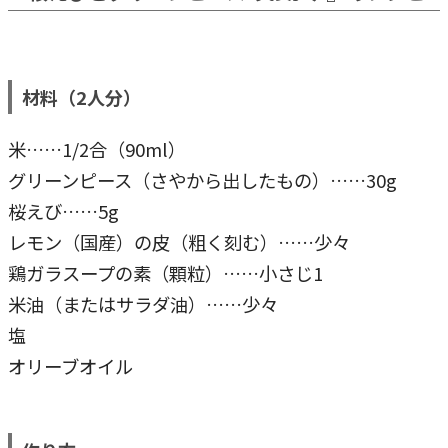
材料（2人分）
米……1/2合（90ml）
グリーンピース（さやから出したもの）……30g
桜えび……5g
レモン（国産）の皮（粗く刻む）……少々
鶏ガラスープの素（顆粒）……小さじ1
米油（またはサラダ油）……少々
塩
オリーブオイル