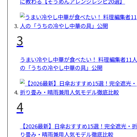
に教わる【そうめんアレンジレシピ20選】
3
うまい冷やし中華が食べたい！ 料理編集者11
の「うちの冷やし中華の具」公開
4
【2026最新】日傘おすすめ15選！完全遮光・
り畳み・晴雨兼用人気モデル徹底比較