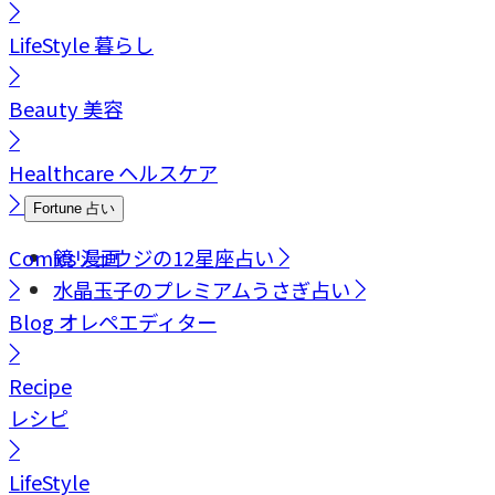
LifeStyle
暮らし
Beauty
美容
Healthcare
ヘルスケア
Fortune
占い
Comics
鏡リュウジの12星座占い
漫画
水晶玉子のプレミアムうさぎ占い
Blog
オレペエディター
Recipe
レシピ
LifeStyle