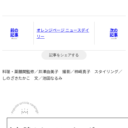
前の
次の
オレンジページ ニュースデイ
記事
記事
リー
記事をシェアする
料理・薬膳関監修／井澤由美子 撮影／柿崎真子 スタイリング／
しのざきたかこ 文／池田なるみ