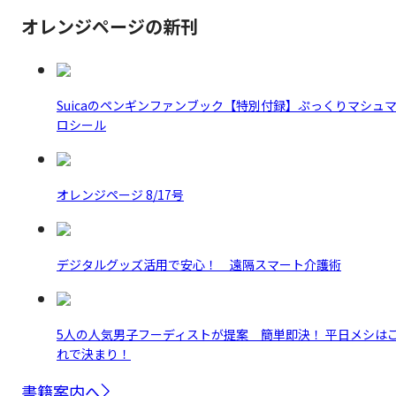
オレンジページの新刊
Suicaのペンギンファンブック【特別付録】ぷっくりマシュ
ロシール
オレンジページ 8/17号
デジタルグッズ活用で安心！ 遠隔スマート介護術
5人の人気男子フーディストが提案 簡単即決！ 平日メシは
れで決まり！
書籍案内へ