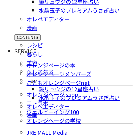
鏡リュウジの12星座占い
水晶玉子のプレミアムうさぎ占い
オレペエディター
漫画
CONTENTS
レシピ
SERVICE
暮らし
美容
オレンジページの本
ヘルスケア
オレンジページメンバーズ
占い
こどもオレンジページnet
鏡リュウジの12星座占い
オレンジページ shop
水晶玉子のプレミアムうさぎ占い
コトラボ
オレペエディター
ウェルビーイング100
漫画
オレンジページの学校
JRE MALL Media