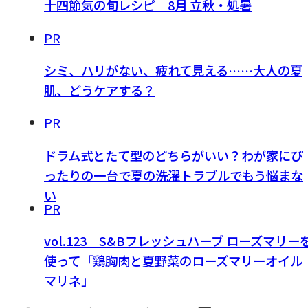
十四節気の旬レシピ｜8月 立秋・処暑
PR
シミ、ハリがない、疲れて見える……大人の夏
肌、どうケアする？
PR
ドラム式とたて型のどちらがいい？わが家にぴ
ったりの一台で夏の洗濯トラブルでもう悩まな
い
PR
vol.123 S&Bフレッシュハーブ ローズマリー
使って「鶏胸肉と夏野菜のローズマリーオイル
マリネ」