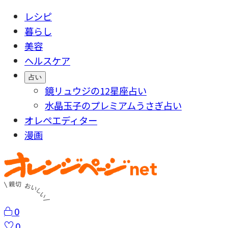
レシピ
暮らし
美容
ヘルスケア
占い
鏡リュウジの12星座占い
水晶玉子のプレミアムうさぎ占い
オレペエディター
漫画
0
0