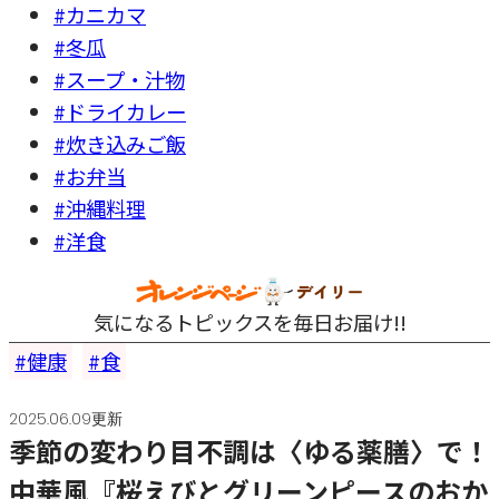
#カニカマ
#冬瓜
#スープ・汁物
#ドライカレー
#炊き込みご飯
#お弁当
#沖縄料理
#洋食
気になるトピックスを毎日お届け!!
健康
食
2025.06.09更新
季節の変わり目不調は〈ゆる薬膳〉で！
中華風『桜えびとグリーンピースのおか