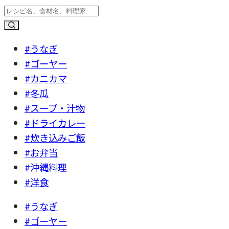
#うなぎ
#ゴーヤー
#カニカマ
#冬瓜
#スープ・汁物
#ドライカレー
#炊き込みご飯
#お弁当
#沖縄料理
#洋食
#うなぎ
#ゴーヤー