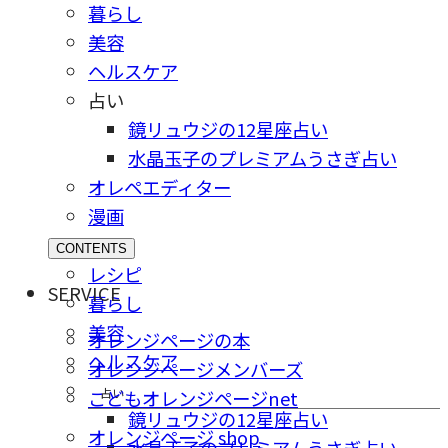
暮らし
美容
ヘルスケア
占い
鏡リュウジの12星座占い
水晶玉子のプレミアムうさぎ占い
オレペエディター
漫画
CONTENTS
レシピ
SERVICE
暮らし
美容
オレンジページの本
ヘルスケア
オレンジページメンバーズ
占い
こどもオレンジページnet
鏡リュウジの12星座占い
オレンジページ shop