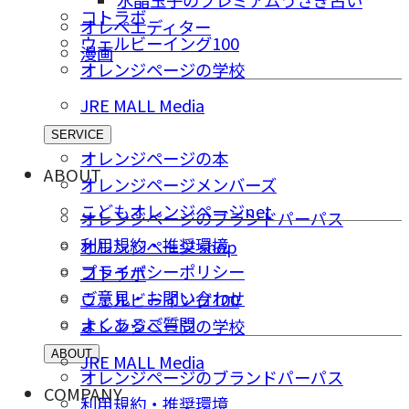
水晶玉子のプレミアムうさぎ占い
コトラボ
オレペエディター
ウェルビーイング100
漫画
オレンジページの学校
JRE MALL Media
SERVICE
オレンジページの本
ABOUT
オレンジページメンバーズ
こどもオレンジページnet
オレンジページのブランドパーパス
利用規約・推奨環境
オレンジページ shop
プライバシーポリシー
コトラボ
ご意⾒・お問い合わせ
ウェルビーイング100
よくあるご質問
オレンジページの学校
ABOUT
JRE MALL Media
オレンジページのブランドパーパス
COMPANY
利用規約・推奨環境