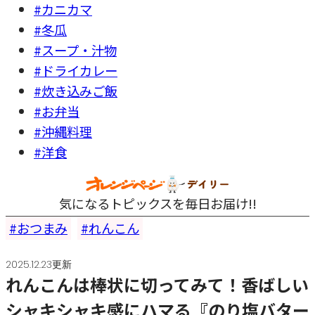
#カニカマ
#冬瓜
#スープ・汁物
#ドライカレー
#炊き込みご飯
#お弁当
#沖縄料理
#洋食
気になるトピックスを毎日お届け!!
おつまみ
れんこん
2025.12.23更新
れんこんは棒状に切ってみて！香ばしい
シャキシャキ感にハマる『のり塩バター