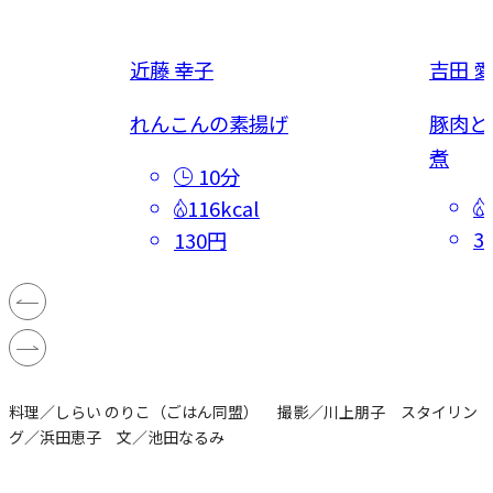
近藤 幸子
吉田 愛
焼き
れんこんの素揚げ
豚肉と
煮
10分
116kcal
3
130円
料理／しらい のりこ（ごはん同盟） 撮影／川上朋子 スタイリン
グ／浜田恵子 文／池田なるみ