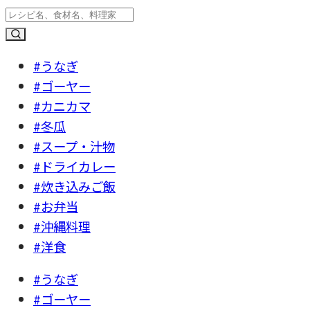
#うなぎ
#ゴーヤー
#カニカマ
#冬瓜
#スープ・汁物
#ドライカレー
#炊き込みご飯
#お弁当
#沖縄料理
#洋食
#うなぎ
#ゴーヤー