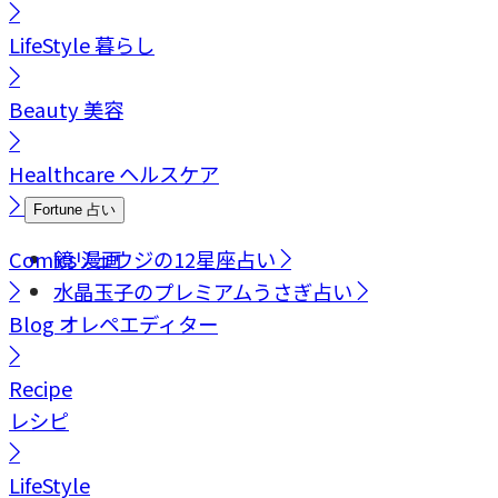
LifeStyle
暮らし
Beauty
美容
Healthcare
ヘルスケア
Fortune
占い
Comics
鏡リュウジの12星座占い
漫画
水晶玉子のプレミアムうさぎ占い
Blog
オレペエディター
Recipe
レシピ
LifeStyle