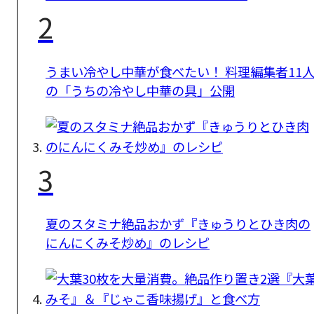
2
うまい冷やし中華が食べたい！ 料理編集者11
の「うちの冷やし中華の具」公開
3
夏のスタミナ絶品おかず『きゅうりとひき肉の
にんにくみそ炒め』のレシピ