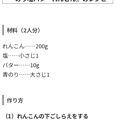
材料（2人分）
れんこん……200g
塩……小さじ1
バター……10g
青のり……大さじ1
作り方
（1）れんこんの下ごしらえをする