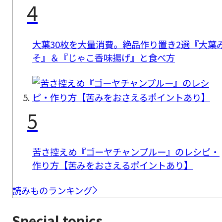
4
大葉30枚を大量消費。絶品作り置き2選『大葉
そ』＆『じゃこ香味揚げ』と食べ方
5
苦さ控えめ『ゴーヤチャンプルー』のレシピ・
作り方【苦みをおさえるポイントあり】
読みものランキング
Special topics