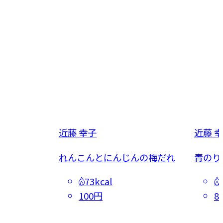
近藤 幸子
近藤 
ちゃ
れんこんとにんじんの梅だれ
青のり
73kcal
100円
8