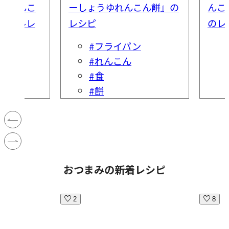
る『れんこ
ーしょうゆれんこん餅』の
んこ
ンプルレ
レシピ
のレ
#フライパン
#れんこん
#食
#餅
おつまみの新着レシピ
2
8