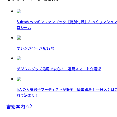
Suicaのペンギンファンブック【特別付録】ぷっくりマシュ
ロシール
オレンジページ 8/17号
デジタルグッズ活用で安心！ 遠隔スマート介護術
5人の人気男子フーディストが提案 簡単即決！ 平日メシは
れで決まり！
書籍案内へ