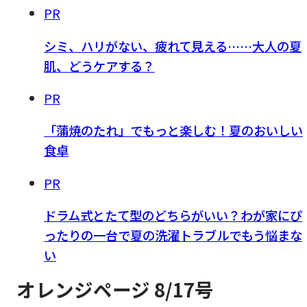
PR
シミ、ハリがない、疲れて見える……大人の夏
肌、どうケアする？
PR
「蒲焼のたれ」でもっと楽しむ！夏のおいしい
食卓
PR
ドラム式とたて型のどちらがいい？わが家にぴ
ったりの一台で夏の洗濯トラブルでもう悩まな
い
オレンジページ 8/17号