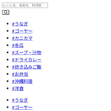
#うなぎ
#ゴーヤー
#カニカマ
#冬瓜
#スープ・汁物
#ドライカレー
#炊き込みご飯
#お弁当
#沖縄料理
#洋食
#うなぎ
#ゴーヤー