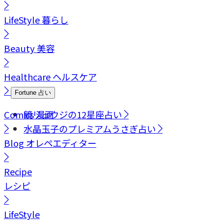
LifeStyle
暮らし
Beauty
美容
Healthcare
ヘルスケア
Fortune
占い
Comics
鏡リュウジの12星座占い
漫画
水晶玉子のプレミアムうさぎ占い
Blog
オレペエディター
Recipe
レシピ
LifeStyle