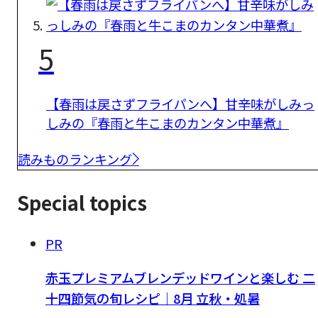
5
【春雨は戻さずフライパンへ】甘辛味がしみっ
しみの『春雨と牛こまのカンタン中華煮』
読みものランキング
Special topics
PR
赤玉プレミアムブレンデッドワインと楽しむ 二
十四節気の旬レシピ｜8月 立秋・処暑