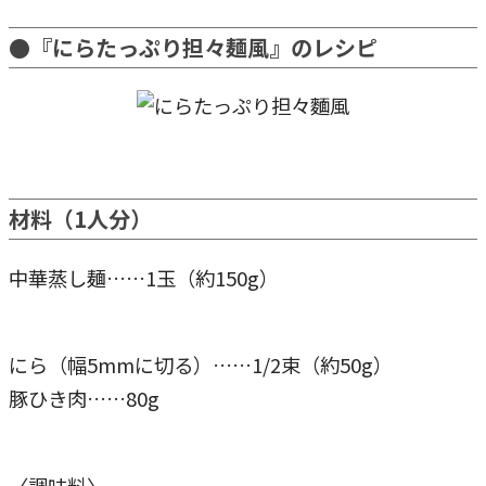
●『にらたっぷり担々麺風』のレシピ
材料（1人分）
中華蒸し麺……1玉（約150g）
にら（幅5mmに切る）……1/2束（約50g）
豚ひき肉……80g