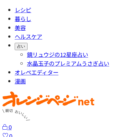
レシピ
暮らし
美容
ヘルスケア
占い
鏡リュウジの12星座占い
水晶玉子のプレミアムうさぎ占い
オレペエディター
漫画
0
0