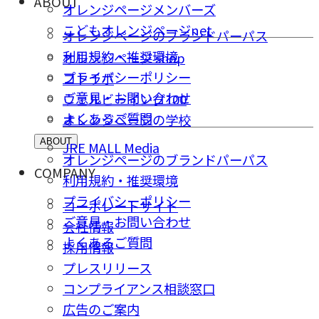
ABOUT
オレンジページメンバーズ
こどもオレンジページnet
オレンジページのブランドパーパス
利用規約・推奨環境
オレンジページ shop
プライバシーポリシー
コトラボ
ご意⾒・お問い合わせ
ウェルビーイング100
よくあるご質問
オレンジページの学校
ABOUT
JRE MALL Media
オレンジページのブランドパーパス
COMPANY
利用規約・推奨環境
プライバシーポリシー
コーポレートサイト
ご意⾒・お問い合わせ
会社情報
よくあるご質問
採⽤情報
プレスリリース
コンプライアンス相談窓⼝
広告のご案内