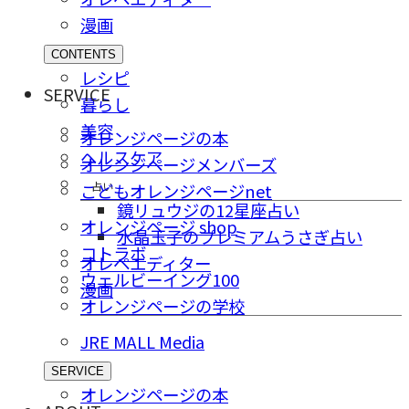
漫画
CONTENTS
レシピ
SERVICE
暮らし
美容
オレンジページの本
ヘルスケア
オレンジページメンバーズ
占い
こどもオレンジページnet
鏡リュウジの12星座占い
オレンジページ shop
水晶玉子のプレミアムうさぎ占い
コトラボ
オレペエディター
ウェルビーイング100
漫画
オレンジページの学校
JRE MALL Media
SERVICE
オレンジページの本