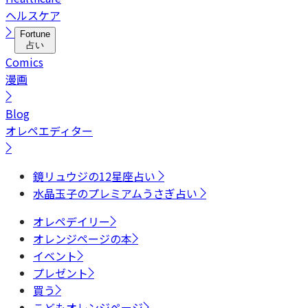
ヘルスケア
Fortune
占い
Comics
漫画
Blog
オレペエディター
鏡リュウジの12星座占い
水晶玉子のプレミアムうさぎ占い
オレペデイリー
オレンジページの本
イベント
プレゼント
買う
こどもオレンジページ