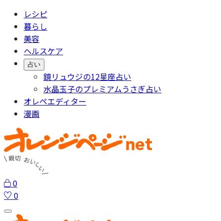
レシピ
暮らし
美容
ヘルスケア
占い
鏡リュウジの12星座占い
水晶玉子のプレミアムうさぎ占い
オレペエディター
漫画
0
0