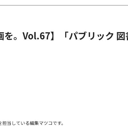
を。Vol.67】「パブリック 
を担当している編集マツコです。