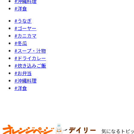
#沖縄料理
#洋食
#うなぎ
#ゴーヤー
#カニカマ
#冬瓜
#スープ・汁物
#ドライカレー
#炊き込みご飯
#お弁当
#沖縄料理
#洋食
気になるトピッ