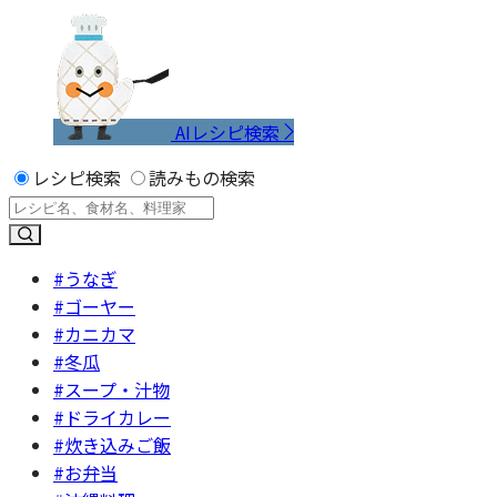
AIレシピ検索
レシピ検索
読みもの検索
#うなぎ
#ゴーヤー
#カニカマ
#冬瓜
#スープ・汁物
#ドライカレー
#炊き込みご飯
#お弁当