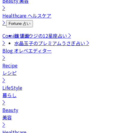
Beauty
美容
Healthcare
ヘルスケア
Fortune
占い
Comics
鏡リュウジの12星座占い
漫画
水晶玉子のプレミアムうさぎ占い
Blog
オレペエディター
Recipe
レシピ
LifeStyle
暮らし
Beauty
美容
Healthcare