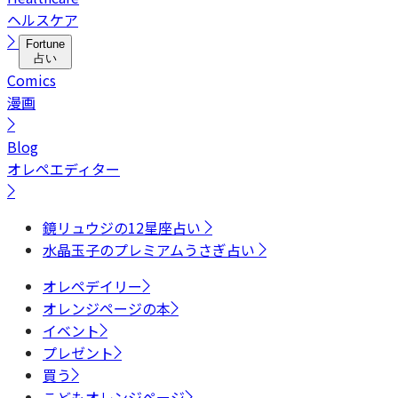
ヘルスケア
Fortune
占い
Comics
漫画
Blog
オレペエディター
鏡リュウジの12星座占い
水晶玉子のプレミアムうさぎ占い
オレペデイリー
オレンジページの本
イベント
プレゼント
買う
こどもオレンジページ