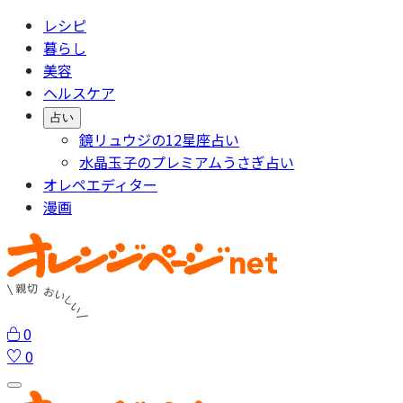
レシピ
暮らし
美容
ヘルスケア
占い
鏡リュウジの12星座占い
水晶玉子のプレミアムうさぎ占い
オレペエディター
漫画
0
0