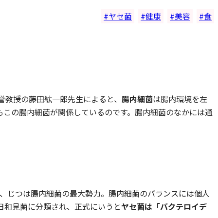
ヤセ菌
健康
美容
食
名誉教授の藤田絋一郎先生によると、
腸内細菌
は腸内環境を左
もこの腸内細菌が関係しているのです。腸内細菌のなかには通
が、じつは腸内細菌の最大勢力。腸内細菌のバランスには個人
日和見菌に分類され、正式にいうと
ヤセ菌は「バクテロイデ