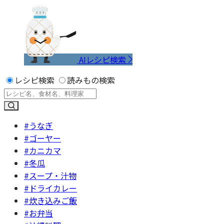
AIレシピ検索
レシピ検索
読みもの検索
#うなぎ
#ゴーヤー
#カニカマ
#冬瓜
#スープ・汁物
#ドライカレー
#炊き込みご飯
#お弁当