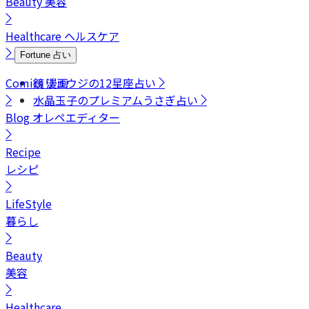
Beauty
美容
Healthcare
ヘルスケア
Fortune
占い
Comics
鏡リュウジの12星座占い
漫画
水晶玉子のプレミアムうさぎ占い
Blog
オレペエディター
Recipe
レシピ
LifeStyle
暮らし
Beauty
美容
Healthcare