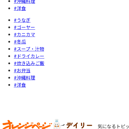
#沖縄料理
#洋食
#うなぎ
#ゴーヤー
#カニカマ
#冬瓜
#スープ・汁物
#ドライカレー
#炊き込みご飯
#お弁当
#沖縄料理
#洋食
気になるトピッ