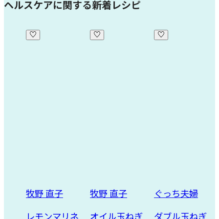
ヘルスケアに関する新着レシピ
牧野 直子
ぐっち夫婦
市瀬 悦子
リネ
オイル玉ねぎ
ダブル玉ねぎ
たたき長いも