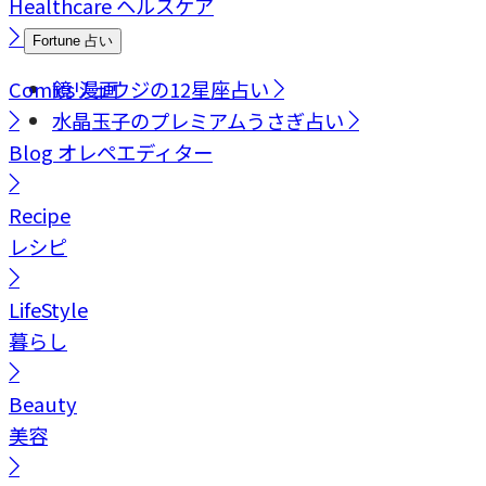
Healthcare
ヘルスケア
Fortune
占い
Comics
鏡リュウジの12星座占い
漫画
水晶玉子のプレミアムうさぎ占い
Blog
オレペエディター
Recipe
レシピ
LifeStyle
暮らし
Beauty
美容