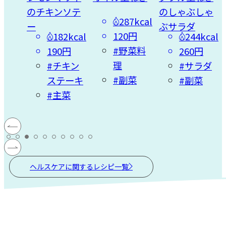
ソテ
のしゃぶしゃ
のなめたけあ
287kcal
ぶサラダ
え
120円
2kcal
244kcal
75kcal
#野菜料
円
260円
200円
理
キン
#サラダ
#あえも
#副菜
ーキ
#副菜
の
菜
#副菜
ヘルスケアに関するレシピ一覧