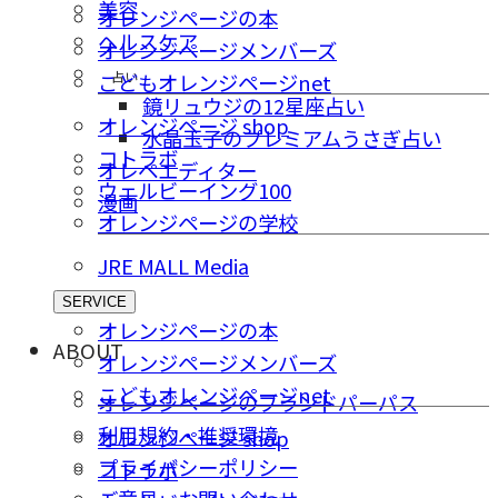
美容
オレンジページの本
ヘルスケア
オレンジページメンバーズ
占い
こどもオレンジページnet
鏡リュウジの12星座占い
オレンジページ shop
水晶玉子のプレミアムうさぎ占い
コトラボ
オレペエディター
ウェルビーイング100
漫画
オレンジページの学校
JRE MALL Media
SERVICE
オレンジページの本
ABOUT
オレンジページメンバーズ
こどもオレンジページnet
オレンジページのブランドパーパス
利用規約・推奨環境
オレンジページ shop
プライバシーポリシー
コトラボ