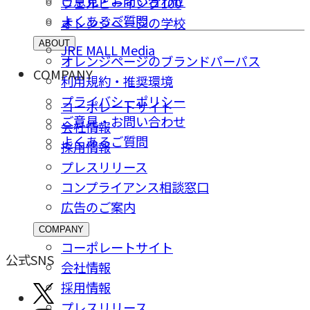
ご意⾒・お問い合わせ
ウェルビーイング100
よくあるご質問
オレンジページの学校
ABOUT
JRE MALL Media
オレンジページのブランドパーパス
COMPANY
利用規約・推奨環境
プライバシーポリシー
コーポレートサイト
ご意⾒・お問い合わせ
会社情報
よくあるご質問
採⽤情報
プレスリリース
コンプライアンス相談窓⼝
広告のご案内
COMPANY
コーポレートサイト
公式SNS
会社情報
採⽤情報
プレスリリース