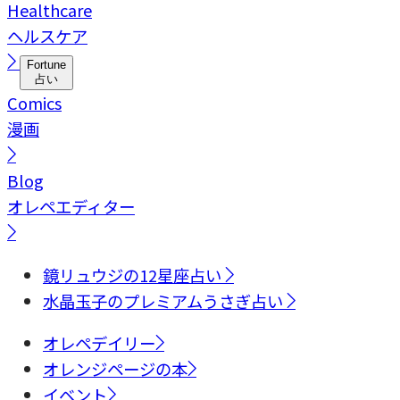
Healthcare
ヘルスケア
Fortune
占い
Comics
漫画
Blog
オレペエディター
鏡リュウジの12星座占い
水晶玉子のプレミアムうさぎ占い
オレペデイリー
オレンジページの本
イベント