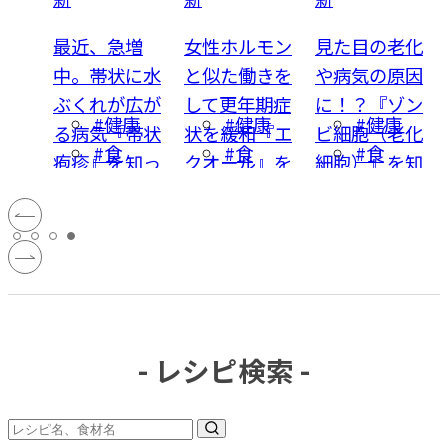
害の
最近、急増
女性ホルモン
見た目の老化
中。帯状に水
と似た働きを
や病気の原因
』を知
ぶくれが広が
して更年期症
に！？『ゾン
康
#健康
#健康
#健康
す
る病気『帯状
状を緩和『エ
ビ細胞（老化
#食
#食
#食
性ホ
疱疹』を知っ
クオール』を
細胞）』を知
補充
ていますか？
知っています
っています
【からだのキ
か？【からだ
か？【からだ
ーワード】
のキーワー
のキーワー
ド】
ド】
- レシピ検索 -