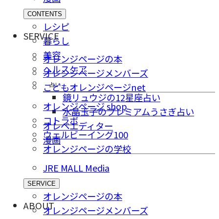
CONTENTS
レシピ
SERVICE
暮らし
美容
オレンジページの本
ヘルスケア
オレンジページメンバーズ
占い
こどもオレンジページnet
鏡リュウジの12星座占い
オレンジページ shop
水晶玉子のプレミアムうさぎ占い
コトラボ
オレペエディター
ウェルビーイング100
漫画
オレンジページの学校
JRE MALL Media
SERVICE
オレンジページの本
ABOUT
オレンジページメンバーズ