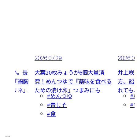
2026.07.29
2026.0
食べたい。長
大葉20枚みょうが6個大量消
井上咲
夏献立『鶏胸
費！めんつゆで『薬味を食べる
方。鉛
かかマリネ』
ための漬け卵』つまみにも
れても
#めんつゆ
#
#青じそ
#
#食