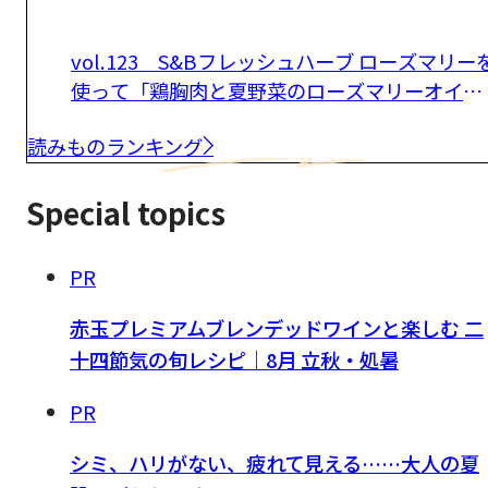
vol.123 S&Bフレッシュハーブ ローズマリー
使って「鶏胸肉と夏野菜のローズマリーオイル
マリネ」
読みものランキング
Special topics
PR
赤玉プレミアムブレンデッドワインと楽しむ 二
十四節気の旬レシピ｜8月 立秋・処暑
PR
シミ、ハリがない、疲れて見える……大人の夏