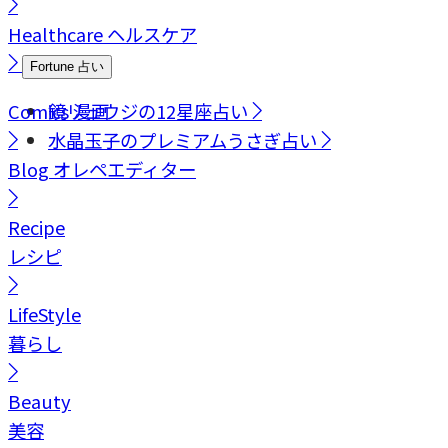
Healthcare
ヘルスケア
Fortune
占い
Comics
鏡リュウジの12星座占い
漫画
水晶玉子のプレミアムうさぎ占い
Blog
オレペエディター
Recipe
レシピ
LifeStyle
暮らし
Beauty
美容