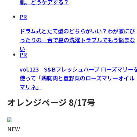
肌、どうケアする？
PR
ドラム式とたて型のどちらがいい？わが家にぴ
ったりの一台で夏の洗濯トラブルでもう悩まな
い
PR
vol.123 S&Bフレッシュハーブ ローズマリー
使って「鶏胸肉と夏野菜のローズマリーオイル
マリネ」
オレンジページ 8/17号
NEW