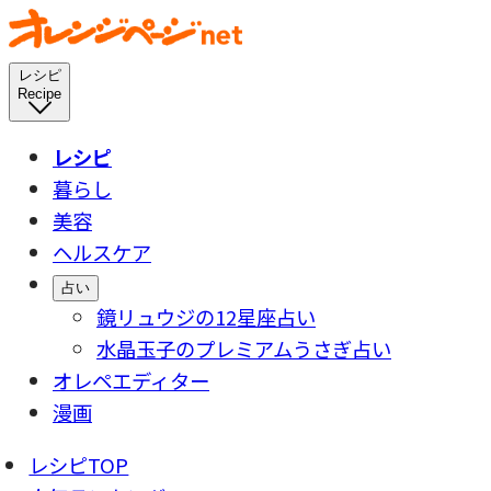
レシピ
Recipe
レシピ
暮らし
美容
ヘルスケア
占い
鏡リュウジの12星座占い
水晶玉子のプレミアムうさぎ占い
オレペエディター
漫画
レシピTOP