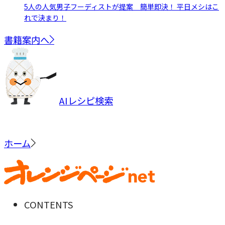
5人の人気男子フーディストが提案 簡単即決！ 平日メシはこ
れで決まり！
書籍案内へ
AIレシピ検索
ホーム
CONTENTS