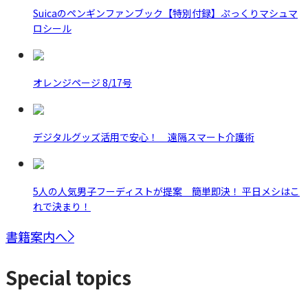
Suicaのペンギンファンブック【特別付録】ぷっくりマシュマ
ロシール
オレンジページ 8/17号
デジタルグッズ活用で安心！ 遠隔スマート介護術
5人の人気男子フーディストが提案 簡単即決！ 平日メシはこ
れで決まり！
書籍案内へ
Special topics