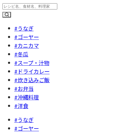
#うなぎ
#ゴーヤー
#カニカマ
#冬瓜
#スープ・汁物
#ドライカレー
#炊き込みご飯
#お弁当
#沖縄料理
#洋食
#うなぎ
#ゴーヤー