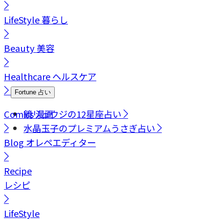
LifeStyle
暮らし
Beauty
美容
Healthcare
ヘルスケア
Fortune
占い
Comics
鏡リュウジの12星座占い
漫画
水晶玉子のプレミアムうさぎ占い
Blog
オレペエディター
Recipe
レシピ
LifeStyle