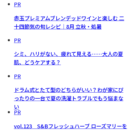
PR
赤玉プレミアムブレンデッドワインと楽しむ 二
十四節気の旬レシピ｜8月 立秋・処暑
PR
シミ、ハリがない、疲れて見える……大人の夏
肌、どうケアする？
PR
ドラム式とたて型のどちらがいい？わが家にぴ
ったりの一台で夏の洗濯トラブルでもう悩まな
い
PR
vol.123 S&Bフレッシュハーブ ローズマリーを