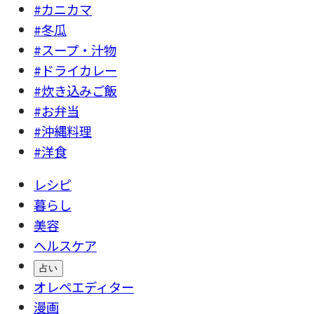
#カニカマ
#冬瓜
#スープ・汁物
#ドライカレー
#炊き込みご飯
#お弁当
#沖縄料理
#洋食
レシピ
暮らし
美容
ヘルスケア
占い
オレペエディター
漫画