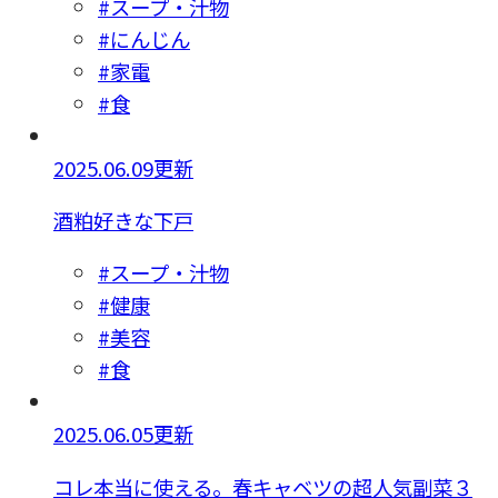
#スープ・汁物
#にんじん
#家電
#食
2025.06.09更新
酒粕好きな下戸
#スープ・汁物
#健康
#美容
#食
2025.06.05更新
コレ本当に使える。春キャベツの超人気副菜３