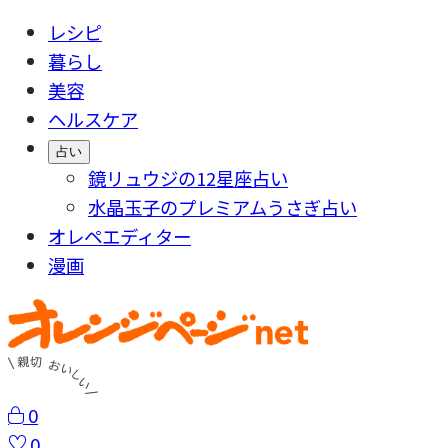
レシピ
暮らし
美容
ヘルスケア
占い
鏡リュウジの12星座占い
水晶玉子のプレミアムうさぎ占い
オレペエディター
漫画
0
0