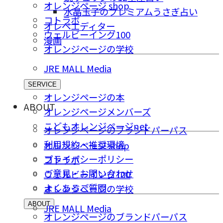
オレンジページ shop
水晶玉子のプレミアムうさぎ占い
コトラボ
オレペエディター
ウェルビーイング100
漫画
オレンジページの学校
JRE MALL Media
SERVICE
オレンジページの本
ABOUT
オレンジページメンバーズ
こどもオレンジページnet
オレンジページのブランドパーパス
利用規約・推奨環境
オレンジページ shop
プライバシーポリシー
コトラボ
ご意⾒・お問い合わせ
ウェルビーイング100
よくあるご質問
オレンジページの学校
ABOUT
JRE MALL Media
オレンジページのブランドパーパス