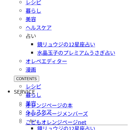
レシピ
暮らし
美容
ヘルスケア
占い
鏡リュウジの12星座占い
水晶玉子のプレミアムうさぎ占い
オレペエディター
漫画
CONTENTS
レシピ
SERVICE
暮らし
美容
オレンジページの本
ヘルスケア
オレンジページメンバーズ
占い
こどもオレンジページnet
鏡リュウジの12星座占い