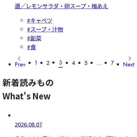
選／レモンサラダ・卵スープ・梅あえ
#キャベツ
#スープ・汁物
#副菜
#食
3
1
2
4
5
…
7
Prev
Next
新着読みもの
What's New
2026.08.07