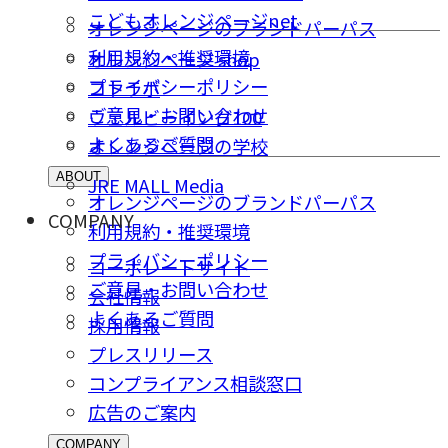
こどもオレンジページnet
オレンジページのブランドパーパス
利用規約・推奨環境
オレンジページ shop
プライバシーポリシー
コトラボ
ご意⾒・お問い合わせ
ウェルビーイング100
よくあるご質問
オレンジページの学校
ABOUT
JRE MALL Media
オレンジページのブランドパーパス
COMPANY
利用規約・推奨環境
プライバシーポリシー
コーポレートサイト
ご意⾒・お問い合わせ
会社情報
よくあるご質問
採⽤情報
プレスリリース
コンプライアンス相談窓⼝
広告のご案内
COMPANY