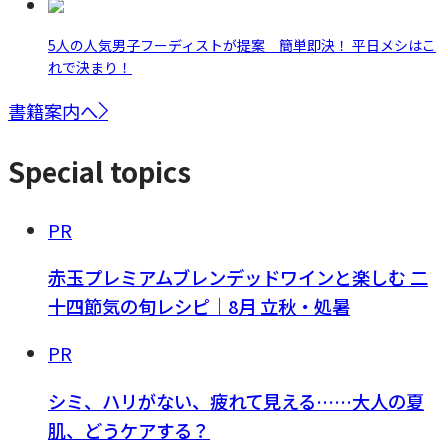
5人の人気男子フーディストが提案 簡単即決！ 平日メシはこ
れで決まり！
書籍案内へ
Special topics
PR
赤玉プレミアムブレンデッドワインと楽しむ 二
十四節気の旬レシピ｜8月 立秋・処暑
PR
シミ、ハリがない、疲れて見える……大人の夏
肌、どうケアする？