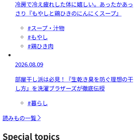
冷房で冷え疲れした体に嬉しい。あったかあっ
さり『もやしと鶏ひきのにんにくスープ』
#スープ・汁物
#もやし
#鶏ひき肉
2026.08.09
部屋干し派は必見！『生乾き臭を防ぐ理想の干
し方』を洗濯ブラザーズが徹底伝授
#暮らし
読みもの一覧
Special topics