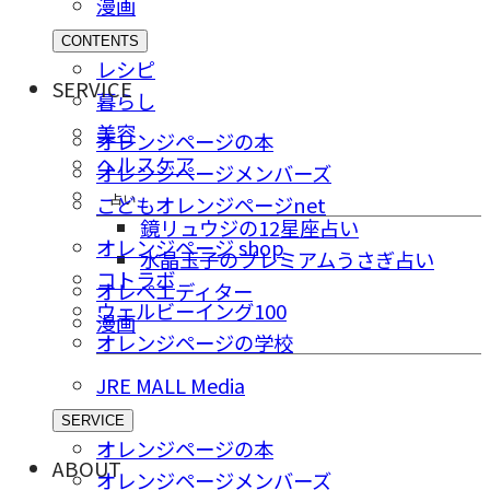
漫画
CONTENTS
レシピ
SERVICE
暮らし
美容
オレンジページの本
ヘルスケア
オレンジページメンバーズ
占い
こどもオレンジページnet
鏡リュウジの12星座占い
オレンジページ shop
水晶玉子のプレミアムうさぎ占い
コトラボ
オレペエディター
ウェルビーイング100
漫画
オレンジページの学校
JRE MALL Media
SERVICE
オレンジページの本
ABOUT
オレンジページメンバーズ