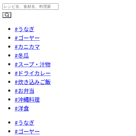
#うなぎ
#ゴーヤー
#カニカマ
#冬瓜
#スープ・汁物
#ドライカレー
#炊き込みご飯
#お弁当
#沖縄料理
#洋食
#うなぎ
#ゴーヤー