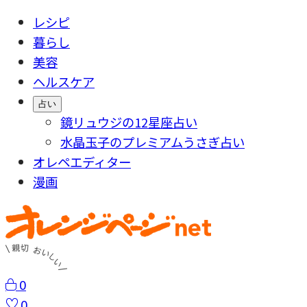
レシピ
暮らし
美容
ヘルスケア
占い
鏡リュウジの12星座占い
水晶玉子のプレミアムうさぎ占い
オレペエディター
漫画
0
0