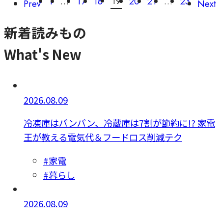
19
1
…
17
18
20
21
…
23
Prev
Next
新着読みもの
What's New
2026.08.09
冷凍庫はパンパン、冷蔵庫は7割が節約に!? 家電
王が教える電気代＆フードロス削減テク
#家電
#暮らし
2026.08.09