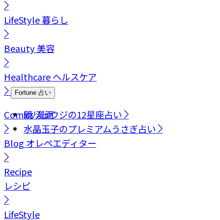
LifeStyle
暮らし
Beauty
美容
Healthcare
ヘルスケア
Fortune
占い
Comics
鏡リュウジの12星座占い
漫画
水晶玉子のプレミアムうさぎ占い
Blog
オレペエディター
Recipe
レシピ
LifeStyle