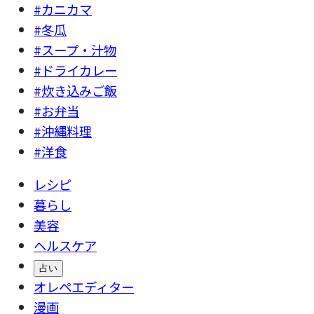
#カニカマ
#冬瓜
#スープ・汁物
#ドライカレー
#炊き込みご飯
#お弁当
#沖縄料理
#洋食
レシピ
暮らし
美容
ヘルスケア
占い
オレペエディター
漫画