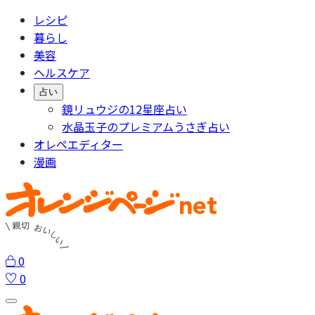
レシピ
暮らし
美容
ヘルスケア
占い
鏡リュウジの12星座占い
水晶玉子のプレミアムうさぎ占い
オレペエディター
漫画
0
0