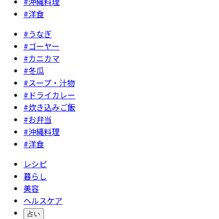
#沖縄料理
#洋食
#うなぎ
#ゴーヤー
#カニカマ
#冬瓜
#スープ・汁物
#ドライカレー
#炊き込みご飯
#お弁当
#沖縄料理
#洋食
レシピ
暮らし
美容
ヘルスケア
占い