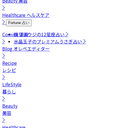
Beauty
美容
Healthcare
ヘルスケア
Fortune
占い
Comics
鏡リュウジの12星座占い
漫画
水晶玉子のプレミアムうさぎ占い
Blog
オレペエディター
Recipe
レシピ
LifeStyle
暮らし
Beauty
美容
Healthcare