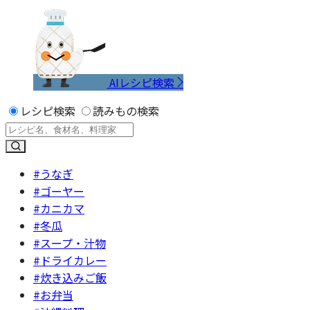
AIレシピ検索
レシピ検索
読みもの検索
#うなぎ
#ゴーヤー
#カニカマ
#冬瓜
#スープ・汁物
#ドライカレー
#炊き込みご飯
#お弁当