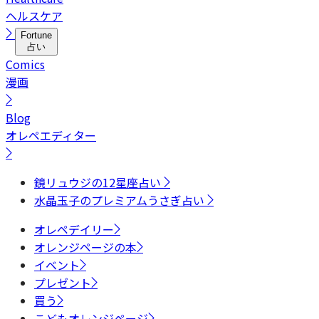
ヘルスケア
Fortune
占い
Comics
漫画
Blog
オレペエディター
鏡リュウジの12星座占い
水晶玉子のプレミアムうさぎ占い
オレペデイリー
オレンジページの本
イベント
プレゼント
買う
こどもオレンジページ