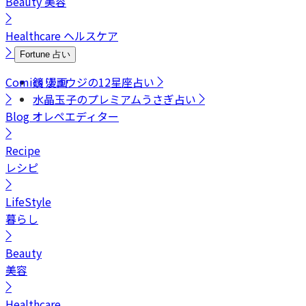
Beauty
美容
Healthcare
ヘルスケア
Fortune
占い
Comics
鏡リュウジの12星座占い
漫画
水晶玉子のプレミアムうさぎ占い
Blog
オレペエディター
Recipe
レシピ
LifeStyle
暮らし
Beauty
美容
Healthcare