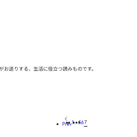
tがお送りする、生活に役立つ読みものです。
7
1
…
5
6
Prev