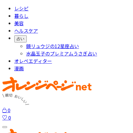
レシピ
暮らし
美容
ヘルスケア
占い
鏡リュウジの12星座占い
水晶玉子のプレミアムうさぎ占い
オレペエディター
漫画
0
0