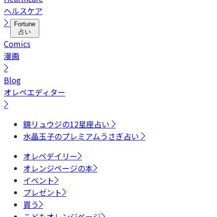
ヘルスケア
Fortune
占い
Comics
漫画
Blog
オレペエディター
鏡リュウジの12星座占い
水晶玉子のプレミアムうさぎ占い
オレペデイリー
オレンジページの本
イベント
プレゼント
買う
こどもオレンジページ