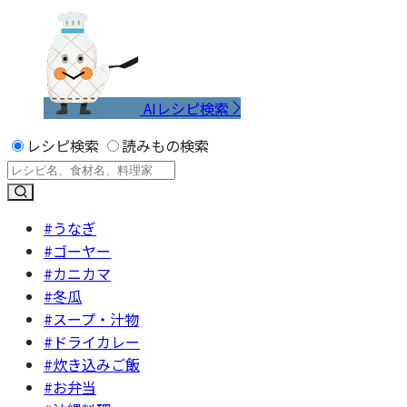
AIレシピ検索
レシピ検索
読みもの検索
#うなぎ
#ゴーヤー
#カニカマ
#冬瓜
#スープ・汁物
#ドライカレー
#炊き込みご飯
#お弁当