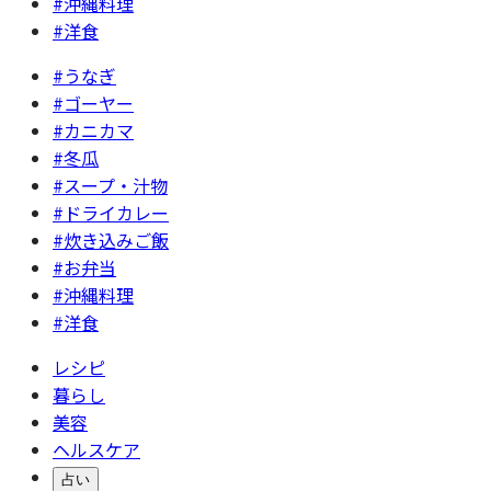
#沖縄料理
#洋食
#うなぎ
#ゴーヤー
#カニカマ
#冬瓜
#スープ・汁物
#ドライカレー
#炊き込みご飯
#お弁当
#沖縄料理
#洋食
レシピ
暮らし
美容
ヘルスケア
占い