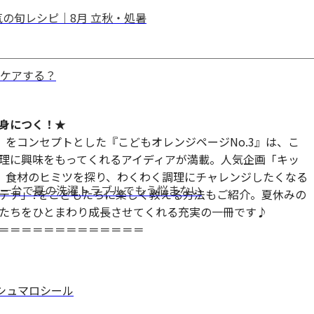
の旬レシピ｜8月 立秋・処暑
ケアする？
身につく！★
」をコンセプトとした『こどもオレンジページNo.3』は、こ
理に興味をもってくれるアイディアが満載。人気企画「キッ
ら、食材のヒミツを探り、わくわく調理にチャレンジしたくなる
一台で夏の洗濯トラブルでもう悩まない
テナ」?をこどもたちに楽しく教える方法もご紹介。夏休みの
たちをひとまわり成長させてくれる充実の一冊です♪
＝＝＝＝＝＝＝＝＝＝＝＝＝
マシュマロシール