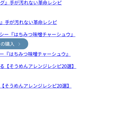
グ』手が汚れない革命レシピ
版の購入
ー『はちみつ味噌チャーシュウ』
【そうめんアレンジレシピ20選】