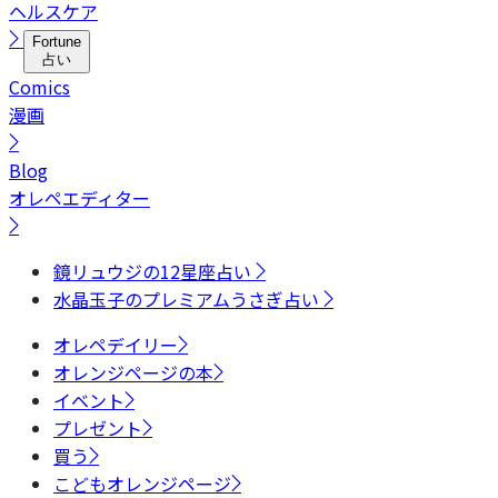
ヘルスケア
Fortune
占い
Comics
漫画
Blog
オレペエディター
鏡リュウジの12星座占い
水晶玉子のプレミアムうさぎ占い
オレペデイリー
オレンジページの本
イベント
プレゼント
買う
こどもオレンジページ