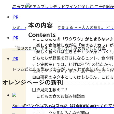
赤玉プレミアムブレンデッドワインと楽しむ 二十四節気
PR
本の内容
シミ、ハリがない、疲れて見える……大人の夏肌、どう
Contents
PR
★こどもたちの「ワクワク」がとまらない♪
楽しく食体験しながら「生きるチカラ」が
「蒲焼のたれ」でもっと楽しむ！夏のおいしい食卓
「楽しく食べれば生きるチカラが身につく! 
どもたちが野菜を好きになるヒント、食や料
PR
チン実験室」では、料理は科学! の観点か
ドラム式とたて型のどちらがいい？わが家にぴったりの
仕掛けがいっぱい。また、食や体、性の「ハ
自由研究のネタ本としてはもちろん、こども
オレンジページの新刊
＝＝＝＝＝＝＝＝＝＝＝＝＝＝＝＝＝＝＝＝
□汐見先生教えて！
こどもの食のお悩み相談室
Suicaのペンギンファンブック【特別付録】ぷっくり
〇りょうり① いっしょに作ると楽しい！
・ユニークな形にみんなが夢中