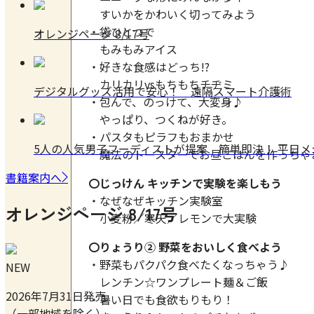
すいかをかわいく切ってみよう
・袋ひとつで
オレンジページ 8/17号
もみもみアイス
・好きな食感はどっち!?
カリカリvsもちもちチヂミ
デジタルグッズ活用で安心！ 遠隔スマート介護術
・包んで、のっけて、大変身♪
やっぱり、つくねが好き。
・パスタもピラフもおまかせ
5人の人気男子フーディストが提案 簡単即決！ 平日
魔法のトースターでお昼ごはんを作っちゃ
書籍案内へ
〇じっけん キッチンで実験を楽しもう
・なぜなぜキッチン実験室
オレンジページ 8/17号
小麦粉／寒天／レモンで大実験
〇りょうり② 野菜をおいしく食べよう
・野菜もパクパク食べたくなっちゃう♪
NEW
レンチン☆ワンプレート麺＆ご飯
2026年7月31日発売
・暑い日でも食欲もりもり！
（一部地域を除く）