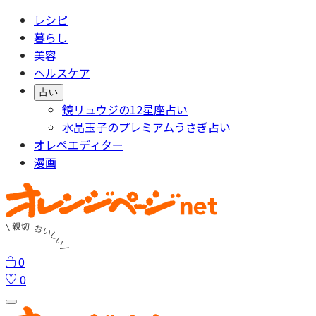
レシピ
暮らし
美容
ヘルスケア
占い
鏡リュウジの12星座占い
水晶玉子のプレミアムうさぎ占い
オレペエディター
漫画
0
0