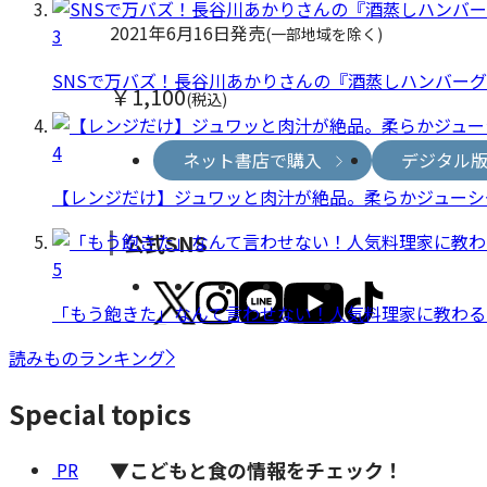
2021年6月16日発売
3
(一部地域を除く)
SNSで万バズ！長谷川あかりさんの『酒蒸しハンバー
￥1,100
(税込)
4
ネット書店で購入
デジタル
【レンジだけ】ジュワッと肉汁が絶品。柔らかジューシ
公式SNS
5
「もう飽きた」なんて言わせない！人気料理家に教わる
読みものランキング
Special topics
▼こどもと食の情報をチェック！
PR