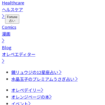
Healthcare
ヘルスケア
Fortune
占い
Comics
漫画
Blog
オレペエディター
鏡リュウジの12星座占い
水晶玉子のプレミアムうさぎ占い
オレペデイリー
オレンジページの本
イベント