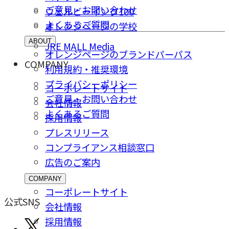
ご意⾒・お問い合わせ
ウェルビーイング100
よくあるご質問
オレンジページの学校
ABOUT
JRE MALL Media
オレンジページのブランドパーパス
COMPANY
利用規約・推奨環境
プライバシーポリシー
コーポレートサイト
ご意⾒・お問い合わせ
会社情報
よくあるご質問
採⽤情報
プレスリリース
コンプライアンス相談窓⼝
広告のご案内
COMPANY
コーポレートサイト
公式SNS
会社情報
採⽤情報