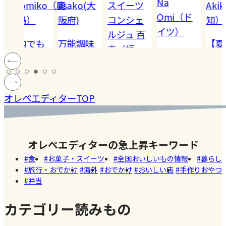
Nä
omiko（鹿
asako(大
スイーツ
Akiko（愛
Ömi（ド
）
阪府)
コンシェ
知）
イツ）
ルジュ 百
でも
万能調味
【夏休み
恵（福
ハードル
!! 愛
料【塩レ
の学童弁
岡）
の高い
ン
モン】を
当】小学
#健康
#レモ
#お弁
［サング
蓄積
仕込んで
マツコの
生ママの
#ファ
ン
当
オレぺエディターTOP
ラス］
中症
みた！
知らない
リアルな
ッシ
ウン
世界でも
お弁当事
ョン
#おい
し
紹介され
情を大公
しい
オレぺエディターの急上昇キーワード
た!珍しく
開
店
食
お菓子・スイーツ
全国おいしいもの情報
暮らし
て美味し
旅行・おでかけ
海外
おでかけ
おいしい店
手作りおやつ
いかき氷
弁当
名店【夏
のスイー
カテゴリー読みもの
ツ商品】