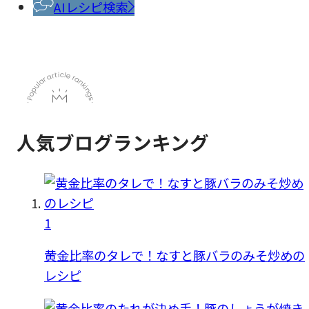
料
AIレシピ検索
人気ブログランキング
1
黄金比率のタレで！なすと豚バラのみそ炒めの
レシピ