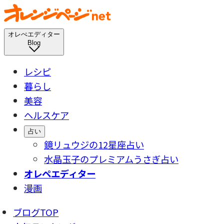
オレぺエディター
Blog
レシピ
暮らし
美容
ヘルスケア
占い
鏡リュウジの12星座占い
水晶玉子のプレミアムうさぎ占い
オレペエディター
漫画
ブログTOP