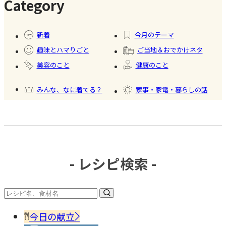
Category
#暮ら
#自家
#冷凍
#健康
し
製フ
食品
新着
今月のテーマ
ード
趣味とハマりごと
ご当地＆おでかけネタ
#かき
美容のこと
健康のこと
氷
みんな、なに着てる？
家事・家電・暮らしの話
おいしいもの発見
今日、何作った？
- レシピ検索 -
#調味
料・
香辛
今日の献立