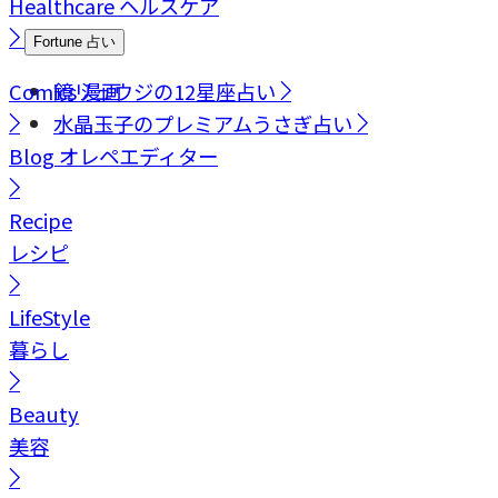
Healthcare
ヘルスケア
Fortune
占い
Comics
鏡リュウジの12星座占い
漫画
水晶玉子のプレミアムうさぎ占い
Blog
オレペエディター
Recipe
レシピ
LifeStyle
暮らし
Beauty
美容