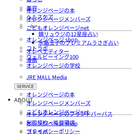
美容
オレンジページの本
ヘルスケア
オレンジページメンバーズ
占い
こどもオレンジページnet
鏡リュウジの12星座占い
オレンジページ shop
水晶玉子のプレミアムうさぎ占い
コトラボ
オレペエディター
ウェルビーイング100
漫画
オレンジページの学校
JRE MALL Media
SERVICE
オレンジページの本
ABOUT
オレンジページメンバーズ
こどもオレンジページnet
オレンジページのブランドパーパス
利用規約・推奨環境
オレンジページ shop
プライバシーポリシー
コトラボ