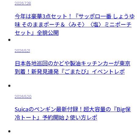
2026.7.28
今年は豪華3点セット！『サッポロ一番 しょうゆ
味 そのままポーチ＆〈みそ〉〈塩〉ミニポーチ
セット』全貌公開
2026.5.21
日本各地巡回のかどや製油キッチンカーが東京
到着！新発見連発『ごまたび』イベントレポ
2026.5.20
Suicaのペンギン最新付録！超大容量の『Big保
冷トート』予約開始♪使い方レポ