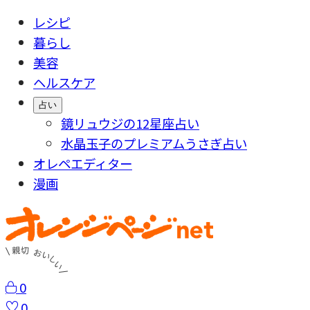
レシピ
暮らし
美容
ヘルスケア
占い
鏡リュウジの12星座占い
水晶玉子のプレミアムうさぎ占い
オレペエディター
漫画
0
0