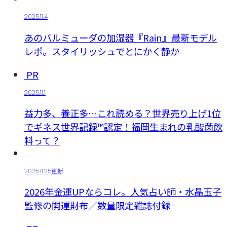
2025.11.4
あのバルミューダの加湿器『Rain』最新モデル
レポ。スタイリッシュでとにかく静か
PR
2025.11.1
益力多、養正多…これ読める？世界売り上げ1位
でギネス世界記録™認定！福岡生まれの乳酸菌飲
料って？
2025.11.25更新
2026年金運UPならコレ。人気占い師・水晶玉子
監修の開運財布／数量限定雑誌付録