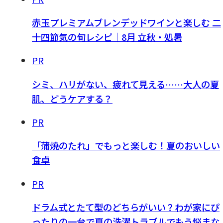
赤玉プレミアムブレンデッドワインと楽しむ 二
十四節気の旬レシピ｜8月 立秋・処暑
PR
シミ、ハリがない、疲れて見える……大人の夏
肌、どうケアする？
PR
「蒲焼のたれ」でもっと楽しむ！夏のおいしい
食卓
PR
ドラム式とたて型のどちらがいい？わが家にぴ
ったりの一台で夏の洗濯トラブルでもう悩まな