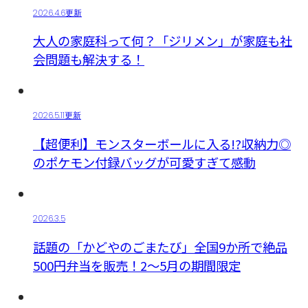
2026.4.6更新
大人の家庭科って何？「ジリメン」が家庭も社
会問題も解決する！
2026.5.11更新
【超便利】モンスターボールに入る!?収納力◎
のポケモン付録バッグが可愛すぎて感動
2026.3.5
話題の「かどやのごまたび」全国9か所で絶品
500円弁当を販売！2～5月の期間限定