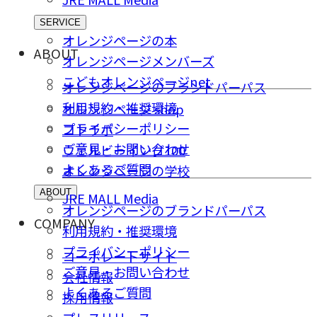
SERVICE
オレンジページの本
ABOUT
オレンジページメンバーズ
こどもオレンジページnet
オレンジページのブランドパーパス
利用規約・推奨環境
オレンジページ shop
プライバシーポリシー
コトラボ
ご意⾒・お問い合わせ
ウェルビーイング100
よくあるご質問
オレンジページの学校
ABOUT
JRE MALL Media
オレンジページのブランドパーパス
COMPANY
利用規約・推奨環境
プライバシーポリシー
コーポレートサイト
ご意⾒・お問い合わせ
会社情報
よくあるご質問
採⽤情報