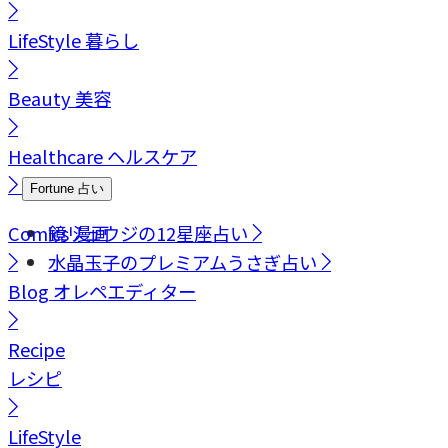
LifeStyle
暮らし
Beauty
美容
Healthcare
ヘルスケア
Fortune
占い
Comics
鏡リュウジの12星座占い
漫画
水晶玉子のプレミアムうさぎ占い
Blog
オレペエディター
Recipe
レシピ
LifeStyle