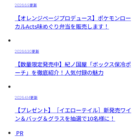
2026.6.9更新
【オレンジページプロデュース】ポケモンロー
カルActs味めぐり弁当を販売します！
2026.6.30更新
【数量限定発売中】紀ノ国屋「ボックス保冷ポ
ーチ」を徹底紹介！人気付録の魅力
2026.4.14更新
【プレゼント】［イエローテイル］新発売ワイ
ン＆バッグ＆グラスを抽選で10名様に！
PR