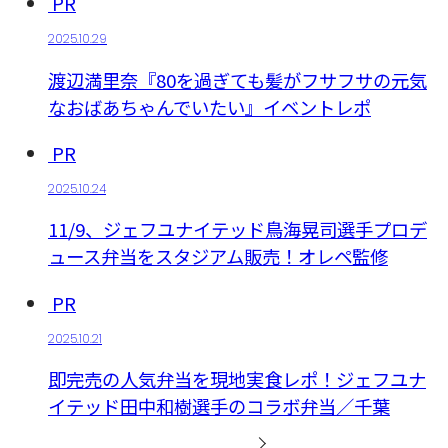
PR
2025.10.29
渡辺満里奈『80を過ぎても髪がフサフサの元気
なおばあちゃんでいたい』イベントレポ
PR
2025.10.24
11/9、ジェフユナイテッド鳥海晃司選手プロデ
ュース弁当をスタジアム販売！オレペ監修
PR
2025.10.21
即完売の人気弁当を現地実食レポ！ジェフユナ
イテッド田中和樹選手のコラボ弁当／千葉