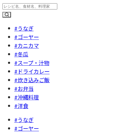
#うなぎ
#ゴーヤー
#カニカマ
#冬瓜
#スープ・汁物
#ドライカレー
#炊き込みご飯
#お弁当
#沖縄料理
#洋食
#うなぎ
#ゴーヤー