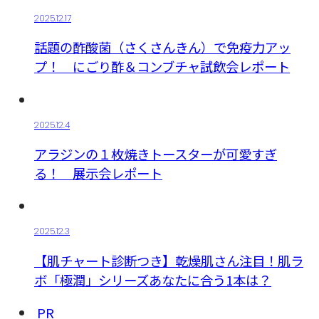
2025.12.17
話題の酢酸菌（さくさんきん）で免疫力アッ
プ！ にごり酢＆コンブチャ試飲会レポート
2025.12.4
アラジンの１枚焼きトースターが可愛すぎ
る！ 展示会レポート
2025.12.3
【肌チャート診断つき】乾燥肌さん注目！肌ラ
ボ「極潤」シリーズあなたに合う1本は？
PR