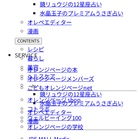
鏡リュウジの12星座占い
水晶玉子のプレミアムうさぎ占い
オレペエディター
漫画
CONTENTS
レシピ
SERVICE
暮らし
美容
オレンジページの本
ヘルスケア
オレンジページメンバーズ
占い
こどもオレンジページnet
鏡リュウジの12星座占い
オレンジページ shop
水晶玉子のプレミアムうさぎ占い
コトラボ
オレペエディター
ウェルビーイング100
漫画
オレンジページの学校
JRE MALL Media