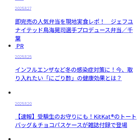
2025.11.27
即完売の人気弁当を現地実食レポ！ ジェフユ
ナイテッド鳥海晃司選手プロデュース弁当／千
葉
PR
2025.11.25
インフルエンザなど冬の感染症対策に！今、取
り入れたい「にごり酢」の健康効果とは？
2025.11.20
【速報】受験生のお守りにも！KitKat®のトート
バッグ＆チョコパスケースが雑誌付録で登場