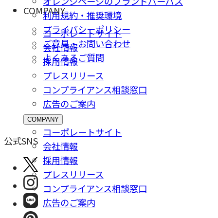
オレンジページのブランドパーパス
COMPANY
利用規約・推奨環境
プライバシーポリシー
コーポレートサイト
ご意⾒・お問い合わせ
会社情報
よくあるご質問
採⽤情報
プレスリリース
コンプライアンス相談窓⼝
広告のご案内
COMPANY
コーポレートサイト
公式SNS
会社情報
採⽤情報
プレスリリース
コンプライアンス相談窓⼝
広告のご案内