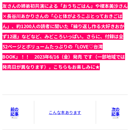
友さんの姉弟初共演による「おうちごはん」や榎本美沙さん
×長谷川あかりさんの「心と体がよろこぶとっておきごは
ん」、約1200人の読者に聞いた「繰り返し作る大好きおか
ず12選」などなど、みどころいっぱい。さらに、付録は全
52ページとボリュームたっぷりの「LOVE♡台湾
BOOK」！！ 2023年6/16（金）発売 です
（一部地域では
発売日が異なります）。こちらもお楽しみに★
前の
次の
こんな本あります
記事
記事