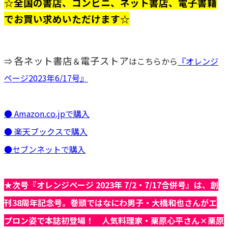
☆全国の書店、コンビニ、ネット書店、電子書籍
でお買い求めいただけます☆
各ネット書店
電子ストア
⇒
＆
はこちらから
『オレンジ
ページ2023年6/17号』
● Amazon.co.jpで購入
● 楽天ブックスで購入
●セブンネットで購入
★次号『オレンジページ
2023年 7/2・7/17合併号』は、創
刊38周年記念号。巻頭ではなにわ男子・大橋和也さんがエ
プロン姿で本誌初登場！ 人気料理家・栗原心平さん×栗原