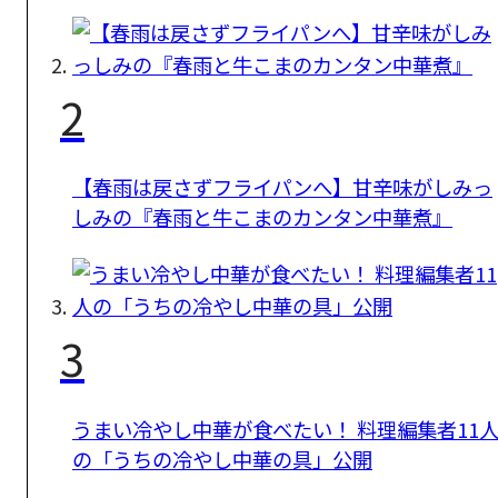
2
【春雨は戻さずフライパンへ】甘辛味がしみっ
しみの『春雨と牛こまのカンタン中華煮』
3
うまい冷やし中華が食べたい！ 料理編集者11
の「うちの冷やし中華の具」公開