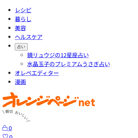
レシピ
暮らし
美容
ヘルスケア
占い
鏡リュウジの12星座占い
水晶玉子のプレミアムうさぎ占い
オレペエディター
漫画
0
0