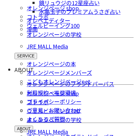
鏡リュウジの12星座占い
オレンジページ shop
水晶玉子のプレミアムうさぎ占い
コトラボ
オレペエディター
ウェルビーイング100
漫画
オレンジページの学校
JRE MALL Media
SERVICE
オレンジページの本
ABOUT
オレンジページメンバーズ
こどもオレンジページnet
オレンジページのブランドパーパス
利用規約・推奨環境
オレンジページ shop
プライバシーポリシー
コトラボ
ご意⾒・お問い合わせ
ウェルビーイング100
よくあるご質問
オレンジページの学校
ABOUT
JRE MALL Media