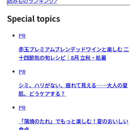
読みものランキング
Special topics
PR
赤玉プレミアムブレンデッドワインと楽しむ 二
十四節気の旬レシピ｜8月 立秋・処暑
PR
シミ、ハリがない、疲れて見える……大人の夏
肌、どうケアする？
PR
「蒲焼のたれ」でもっと楽しむ！夏のおいしい
食卓