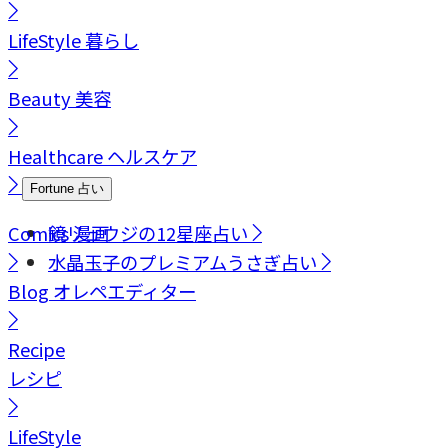
LifeStyle
暮らし
Beauty
美容
Healthcare
ヘルスケア
Fortune
占い
Comics
鏡リュウジの12星座占い
漫画
水晶玉子のプレミアムうさぎ占い
Blog
オレペエディター
Recipe
レシピ
LifeStyle