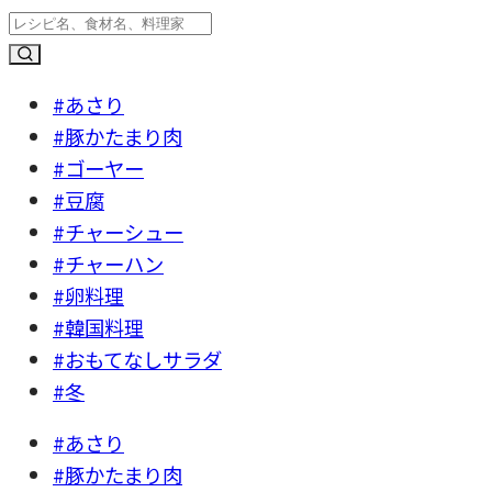
#あさり
#豚かたまり肉
#ゴーヤー
#豆腐
#チャーシュー
#チャーハン
#卵料理
#韓国料理
#おもてなしサラダ
#冬
#あさり
#豚かたまり肉