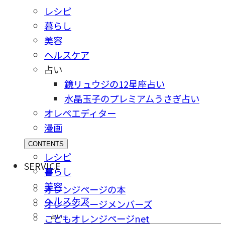
レシピ
暮らし
美容
ヘルスケア
占い
鏡リュウジの12星座占い
水晶玉子のプレミアムうさぎ占い
オレペエディター
漫画
CONTENTS
レシピ
SERVICE
暮らし
美容
オレンジページの本
ヘルスケア
オレンジページメンバーズ
占い
こどもオレンジページnet