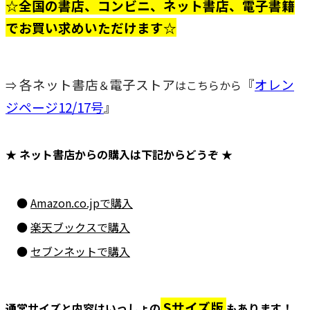
☆全国の書店、コンビニ、ネット書店、電子書籍
でお買い求めいただけます☆
各ネット書店
電子ストア
『
オレン
⇒
＆
はこちらから
ジページ12/17号
』
★ ネット書店からの購入は下記からどうぞ ★
●
Amazon.co.jpで購入
●
楽天ブックスで購入
●
セブンネットで購入
Sサイズ版
通常サイズと内容はいっしょの
も
あります！