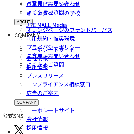
ご意⾒・お問い合わせ
ウェルビーイング100
よくあるご質問
オレンジページの学校
ABOUT
JRE MALL Media
オレンジページのブランドパーパス
COMPANY
利用規約・推奨環境
プライバシーポリシー
コーポレートサイト
ご意⾒・お問い合わせ
会社情報
よくあるご質問
採⽤情報
プレスリリース
コンプライアンス相談窓⼝
広告のご案内
COMPANY
コーポレートサイト
公式SNS
会社情報
採⽤情報