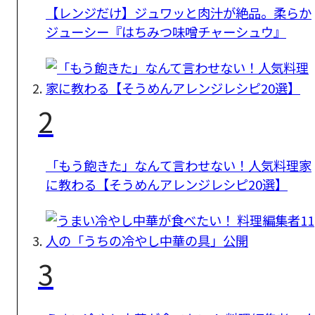
【レンジだけ】ジュワッと肉汁が絶品。柔らか
ジューシー『はちみつ味噌チャーシュウ』
2
「もう飽きた」なんて言わせない！人気料理家
に教わる【そうめんアレンジレシピ20選】
3