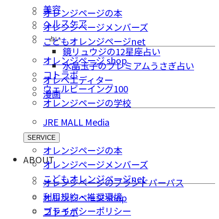
美容
オレンジページの本
ヘルスケア
オレンジページメンバーズ
占い
こどもオレンジページnet
鏡リュウジの12星座占い
オレンジページ shop
水晶玉子のプレミアムうさぎ占い
コトラボ
オレペエディター
ウェルビーイング100
漫画
オレンジページの学校
JRE MALL Media
SERVICE
オレンジページの本
ABOUT
オレンジページメンバーズ
こどもオレンジページnet
オレンジページのブランドパーパス
利用規約・推奨環境
オレンジページ shop
プライバシーポリシー
コトラボ