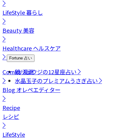
LifeStyle
暮らし
Beauty
美容
Healthcare
ヘルスケア
Fortune
占い
Comics
鏡リュウジの12星座占い
漫画
水晶玉子のプレミアムうさぎ占い
Blog
オレペエディター
Recipe
レシピ
LifeStyle