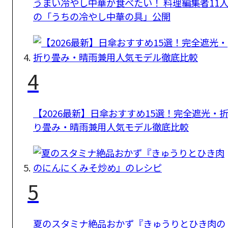
うまい冷やし中華が食べたい！ 料理編集者11
の「うちの冷やし中華の具」公開
4
【2026最新】日傘おすすめ15選！完全遮光・
り畳み・晴雨兼用人気モデル徹底比較
5
夏のスタミナ絶品おかず『きゅうりとひき肉の