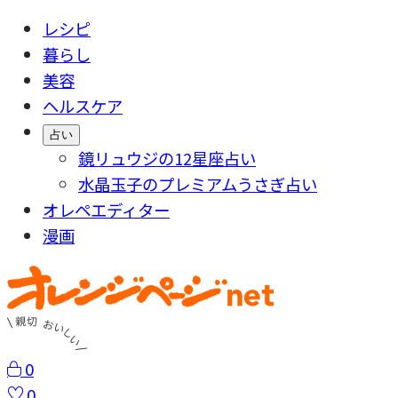
レシピ
暮らし
美容
ヘルスケア
占い
鏡リュウジの12星座占い
水晶玉子のプレミアムうさぎ占い
オレペエディター
漫画
0
0