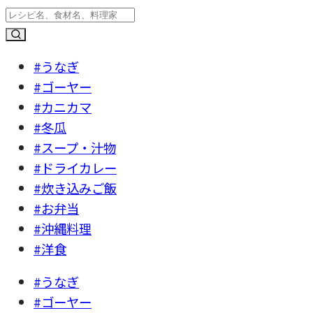
#うなぎ
#ゴーヤー
#カニカマ
#冬瓜
#スープ・汁物
#ドライカレー
#炊き込みご飯
#お弁当
#沖縄料理
#洋食
#うなぎ
#ゴーヤー