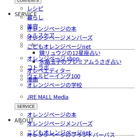
CONTENTS
レシピ
SERVICE
暮らし
美容
オレンジページの本
ヘルスケア
オレンジページメンバーズ
占い
こどもオレンジページnet
鏡リュウジの12星座占い
オレンジページ shop
水晶玉子のプレミアムうさぎ占い
コトラボ
オレペエディター
ウェルビーイング100
漫画
オレンジページの学校
JRE MALL Media
SERVICE
オレンジページの本
ABOUT
オレンジページメンバーズ
こどもオレンジページnet
オレンジページのブランドパーパス