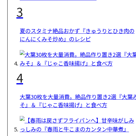
3
夏のスタミナ絶品おかず『きゅうりとひき肉の
にんにくみそ炒め』のレシピ
4
大葉30枚を大量消費。絶品作り置き2選『大葉
そ』＆『じゃこ香味揚げ』と食べ方