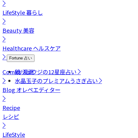
LifeStyle
暮らし
Beauty
美容
Healthcare
ヘルスケア
Fortune
占い
Comics
鏡リュウジの12星座占い
漫画
水晶玉子のプレミアムうさぎ占い
Blog
オレペエディター
Recipe
レシピ
LifeStyle