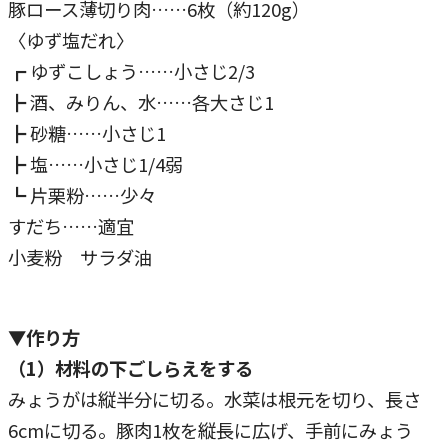
豚ロース薄切り肉……6枚（約120g）
〈ゆず塩だれ〉
┏ ゆずこしょう……小さじ2/3
┣ 酒、みりん、水……各大さじ1
┣ 砂糖……小さじ1
┣ 塩……小さじ1/4弱
┗ 片栗粉……少々
すだち……適宜
小麦粉 サラダ油
▼作り方
（1）材料の下ごしらえをする
みょうがは縦半分に切る。水菜は根元を切り、長さ
6cmに切る。豚肉1枚を縦長に広げ、手前にみょう