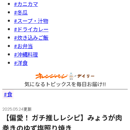
#カニカマ
#冬瓜
#スープ・汁物
#ドライカレー
#炊き込みご飯
#お弁当
#沖縄料理
#洋食
気になるトピックスを毎日お届け!!
食
2025.05.24更新
【偏愛！ ガチ推しレシピ】みょうが肉
巻きのゆず塩照り焼き