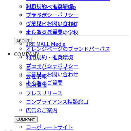
利用規約・推奨環境
オレンジページ shop
プライバシーポリシー
コトラボ
ご意⾒・お問い合わせ
ウェルビーイング100
よくあるご質問
オレンジページの学校
ABOUT
JRE MALL Media
オレンジページのブランドパーパス
COMPANY
利用規約・推奨環境
プライバシーポリシー
コーポレートサイト
ご意⾒・お問い合わせ
会社情報
よくあるご質問
採⽤情報
プレスリリース
コンプライアンス相談窓⼝
広告のご案内
COMPANY
コーポレートサイト