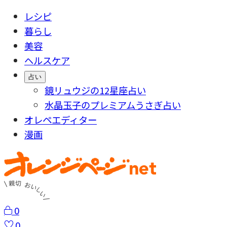
レシピ
暮らし
美容
ヘルスケア
占い
鏡リュウジの12星座占い
水晶玉子のプレミアムうさぎ占い
オレペエディター
漫画
0
0