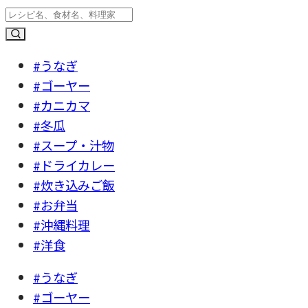
#うなぎ
#ゴーヤー
#カニカマ
#冬瓜
#スープ・汁物
#ドライカレー
#炊き込みご飯
#お弁当
#沖縄料理
#洋食
#うなぎ
#ゴーヤー