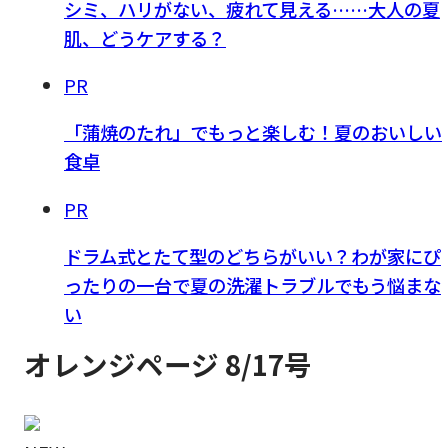
シミ、ハリがない、疲れて見える……大人の夏
肌、どうケアする？
PR
「蒲焼のたれ」でもっと楽しむ！夏のおいしい
食卓
PR
ドラム式とたて型のどちらがいい？わが家にぴ
ったりの一台で夏の洗濯トラブルでもう悩まな
い
オレンジページ 8/17号