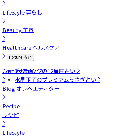
LifeStyle
暮らし
Beauty
美容
Healthcare
ヘルスケア
Fortune
占い
Comics
鏡リュウジの12星座占い
漫画
水晶玉子のプレミアムうさぎ占い
Blog
オレペエディター
Recipe
レシピ
LifeStyle