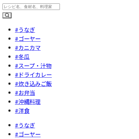
#うなぎ
#ゴーヤー
#カニカマ
#冬瓜
#スープ・汁物
#ドライカレー
#炊き込みご飯
#お弁当
#沖縄料理
#洋食
#うなぎ
#ゴーヤー