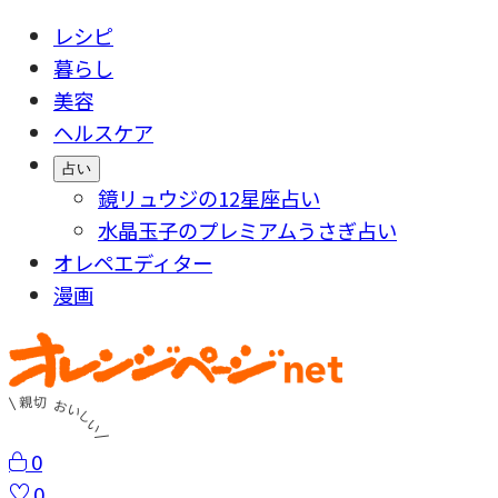
レシピ
暮らし
美容
ヘルスケア
占い
鏡リュウジの12星座占い
水晶玉子のプレミアムうさぎ占い
オレペエディター
漫画
0
0