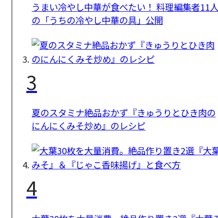
うまい冷やし中華が食べたい！ 料理編集者11
の「うちの冷やし中華の具」公開
3
夏のスタミナ絶品おかず『きゅうりとひき肉の
にんにくみそ炒め』のレシピ
4