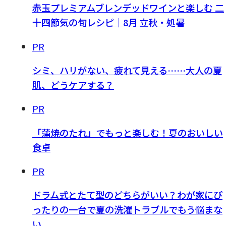
赤玉プレミアムブレンデッドワインと楽しむ 二
十四節気の旬レシピ｜8月 立秋・処暑
PR
シミ、ハリがない、疲れて見える……大人の夏
肌、どうケアする？
PR
「蒲焼のたれ」でもっと楽しむ！夏のおいしい
食卓
PR
ドラム式とたて型のどちらがいい？わが家にぴ
ったりの一台で夏の洗濯トラブルでもう悩まな
い