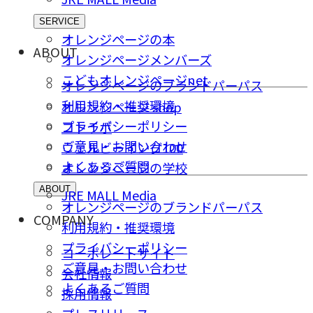
SERVICE
オレンジページの本
ABOUT
オレンジページメンバーズ
こどもオレンジページnet
オレンジページのブランドパーパス
利用規約・推奨環境
オレンジページ shop
プライバシーポリシー
コトラボ
ご意⾒・お問い合わせ
ウェルビーイング100
よくあるご質問
オレンジページの学校
ABOUT
JRE MALL Media
オレンジページのブランドパーパス
COMPANY
利用規約・推奨環境
プライバシーポリシー
コーポレートサイト
ご意⾒・お問い合わせ
会社情報
よくあるご質問
採⽤情報