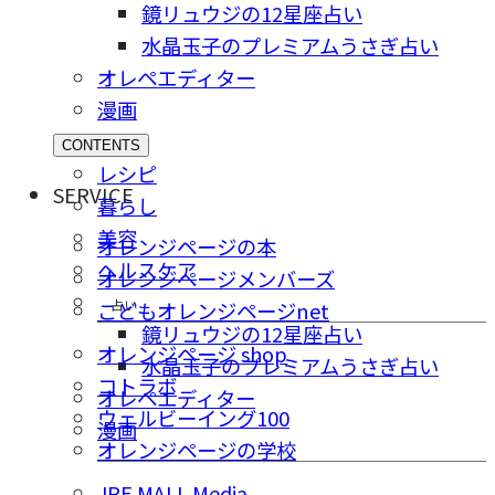
鏡リュウジの12星座占い
水晶玉子のプレミアムうさぎ占い
オレペエディター
漫画
CONTENTS
レシピ
SERVICE
暮らし
美容
オレンジページの本
ヘルスケア
オレンジページメンバーズ
占い
こどもオレンジページnet
鏡リュウジの12星座占い
オレンジページ shop
水晶玉子のプレミアムうさぎ占い
コトラボ
オレペエディター
ウェルビーイング100
漫画
オレンジページの学校
JRE MALL Media