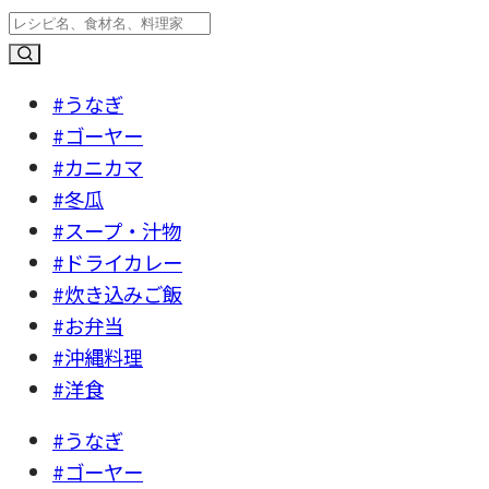
#うなぎ
#ゴーヤー
#カニカマ
#冬瓜
#スープ・汁物
#ドライカレー
#炊き込みご飯
#お弁当
#沖縄料理
#洋食
#うなぎ
#ゴーヤー