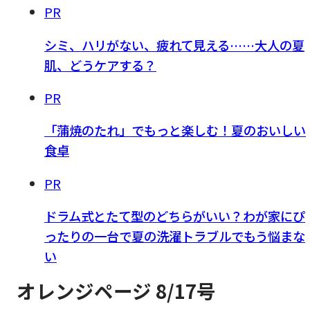
PR
シミ、ハリがない、疲れて見える……大人の夏
肌、どうケアする？
PR
「蒲焼のたれ」でもっと楽しむ！夏のおいしい
食卓
PR
ドラム式とたて型のどちらがいい？わが家にぴ
ったりの一台で夏の洗濯トラブルでもう悩まな
い
オレンジページ 8/17号