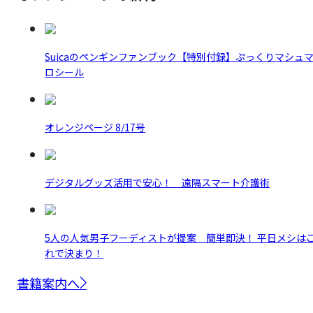
Suicaのペンギンファンブック【特別付録】ぷっくりマシュ
ロシール
オレンジページ 8/17号
デジタルグッズ活用で安心！ 遠隔スマート介護術
5人の人気男子フーディストが提案 簡単即決！ 平日メシは
れで決まり！
書籍案内へ