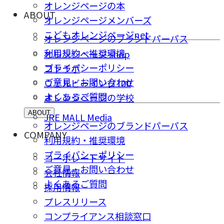
オレンジページの本
ABOUT
オレンジページメンバーズ
こどもオレンジページnet
オレンジページのブランドパーパス
利用規約・推奨環境
オレンジページ shop
プライバシーポリシー
コトラボ
ご意⾒・お問い合わせ
ウェルビーイング100
よくあるご質問
オレンジページの学校
ABOUT
JRE MALL Media
オレンジページのブランドパーパス
COMPANY
利用規約・推奨環境
プライバシーポリシー
コーポレートサイト
ご意⾒・お問い合わせ
会社情報
よくあるご質問
採⽤情報
プレスリリース
コンプライアンス相談窓⼝