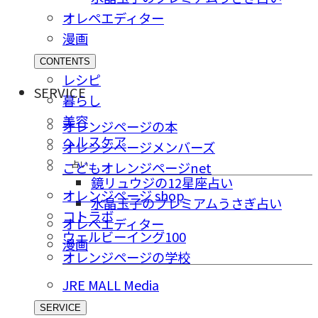
オレペエディター
漫画
CONTENTS
レシピ
SERVICE
暮らし
美容
オレンジページの本
ヘルスケア
オレンジページメンバーズ
占い
こどもオレンジページnet
鏡リュウジの12星座占い
オレンジページ shop
水晶玉子のプレミアムうさぎ占い
コトラボ
オレペエディター
ウェルビーイング100
漫画
オレンジページの学校
JRE MALL Media
SERVICE