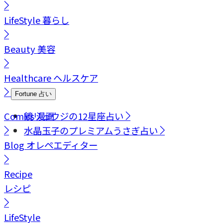
LifeStyle
暮らし
Beauty
美容
Healthcare
ヘルスケア
Fortune
占い
Comics
鏡リュウジの12星座占い
漫画
水晶玉子のプレミアムうさぎ占い
Blog
オレペエディター
Recipe
レシピ
LifeStyle