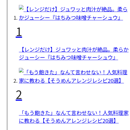
1
【レンジだけ】ジュワッと肉汁が絶品。柔らか
ジューシー『はちみつ味噌チャーシュウ』
2
「もう飽きた」なんて言わせない！人気料理家
に教わる【そうめんアレンジレシピ20選】