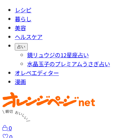
レシピ
暮らし
美容
ヘルスケア
占い
鏡リュウジの12星座占い
水晶玉子のプレミアムうさぎ占い
オレペエディター
漫画
0
0