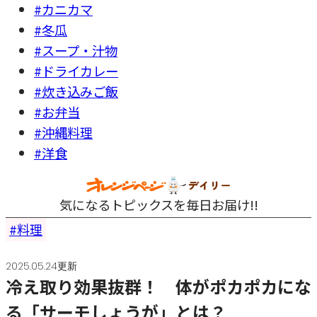
#カニカマ
#冬瓜
#スープ・汁物
#ドライカレー
#炊き込みご飯
#お弁当
#沖縄料理
#洋食
気になるトピックスを毎日お届け!!
料理
2025.05.24更新
冷え取り効果抜群！ 体がポカポカにな
る「サーモしょうが」とは？