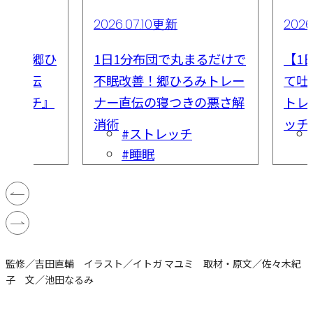
2026.07.10更新
2026
解消！郷ひ
1日1分布団で丸まるだけで
【1
ナー直伝
不眠改善！郷ひろみトレー
て吐
トレッチ』
ナー直伝の寝つきの悪さ解
トレ
消術
ッチ
チ
#ストレッチ
#睡眠
監修／吉田直輔 イラスト／イトガ マユミ 取材・原文／佐々木紀
子 文／池田なるみ