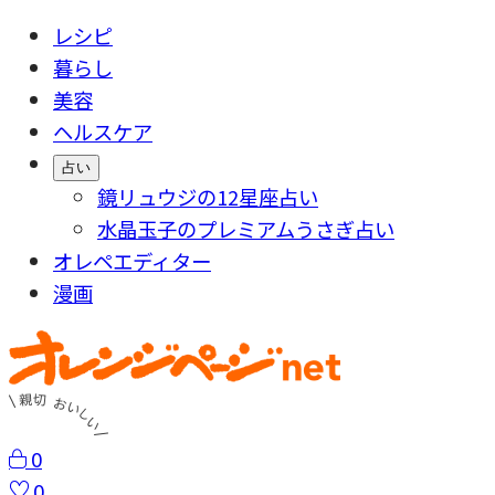
レシピ
暮らし
美容
ヘルスケア
占い
鏡リュウジの12星座占い
水晶玉子のプレミアムうさぎ占い
オレペエディター
漫画
0
0