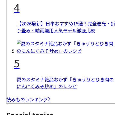
4
【2026最新】日傘おすすめ15選！完全遮光・
り畳み・晴雨兼用人気モデル徹底比較
5
夏のスタミナ絶品おかず『きゅうりとひき肉の
にんにくみそ炒め』のレシピ
読みものランキング
Special topics