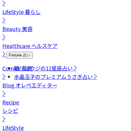
LifeStyle
暮らし
Beauty
美容
Healthcare
ヘルスケア
Fortune
占い
Comics
鏡リュウジの12星座占い
漫画
水晶玉子のプレミアムうさぎ占い
Blog
オレペエディター
Recipe
レシピ
LifeStyle