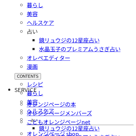
暮らし
美容
ヘルスケア
占い
鏡リュウジの12星座占い
水晶玉子のプレミアムうさぎ占い
オレペエディター
漫画
CONTENTS
レシピ
SERVICE
暮らし
美容
オレンジページの本
ヘルスケア
オレンジページメンバーズ
占い
こどもオレンジページnet
鏡リュウジの12星座占い
オレンジページ shop