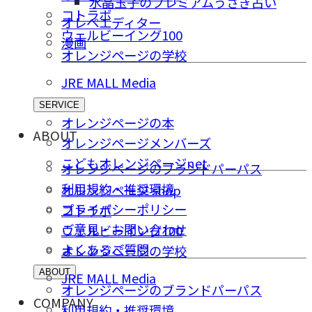
水晶玉子のプレミアムうさぎ占い
コトラボ
オレペエディター
ウェルビーイング100
漫画
オレンジページの学校
JRE MALL Media
SERVICE
オレンジページの本
ABOUT
オレンジページメンバーズ
こどもオレンジページnet
オレンジページのブランドパーパス
利用規約・推奨環境
オレンジページ shop
プライバシーポリシー
コトラボ
ご意⾒・お問い合わせ
ウェルビーイング100
よくあるご質問
オレンジページの学校
ABOUT
JRE MALL Media
オレンジページのブランドパーパス
COMPANY
利用規約・推奨環境