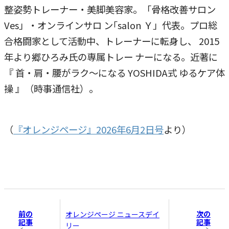
整姿勢トレーナー・美脚美容家。「骨格改善サロン
Ves」・オンラインサロ ン｢salon Ｙ」代表。プロ総
合格闘家として活動中、トレーナーに転身し、 2015
年より郷ひろみ氏の専属トレー ナーになる。近著に
『 首・肩・腰がラク～になる YOSHIDA式 ゆるケア体
操 』（時事通信社）。
（
『オレンジページ』2026年6月2日号
より）
前の
次の
オレンジページ ニュースデイ
記事
記事
リー