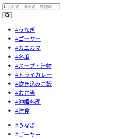
#うなぎ
#ゴーヤー
#カニカマ
#冬瓜
#スープ・汁物
#ドライカレー
#炊き込みご飯
#お弁当
#沖縄料理
#洋食
#うなぎ
#ゴーヤー