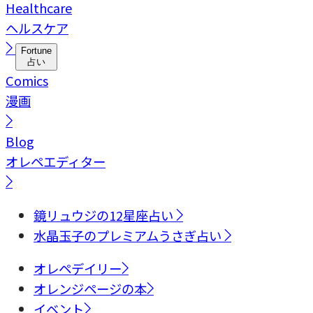
Healthcare
ヘルスケア
Fortune
占い
Comics
漫画
Blog
オレペエディター
鏡リュウジの12星座占い
水晶玉子のプレミアムうさぎ占い
オレペデイリー
オレンジページの本
イベント