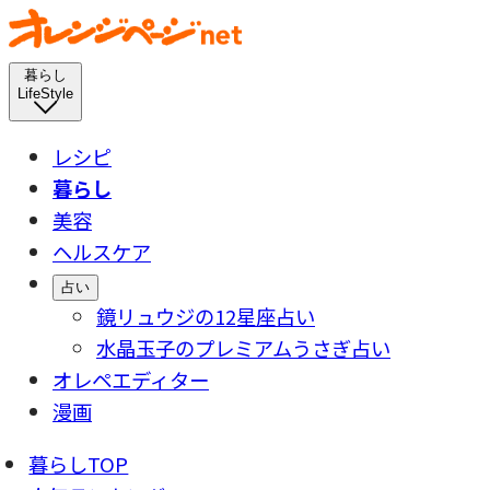
暮らし
LifeStyle
レシピ
暮らし
美容
ヘルスケア
占い
鏡リュウジの12星座占い
水晶玉子のプレミアムうさぎ占い
オレペエディター
漫画
暮らしTOP