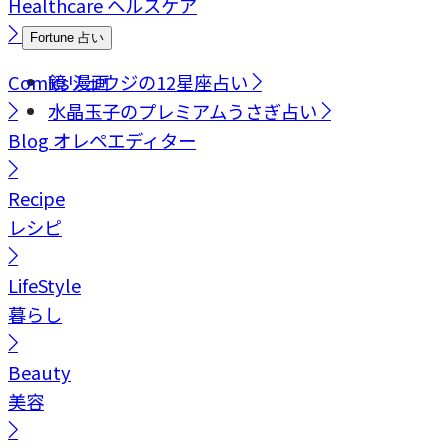
Healthcare
ヘルスケア
Fortune
占い
Comics
鏡リュウジの12星座占い
漫画
水晶玉子のプレミアムうさぎ占い
Blog
オレペエディター
Recipe
レシピ
LifeStyle
暮らし
Beauty
美容