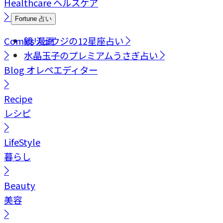
Healthcare
ヘルスケア
Fortune
占い
Comics
鏡リュウジの12星座占い
漫画
水晶玉子のプレミアムうさぎ占い
Blog
オレペエディター
Recipe
レシピ
LifeStyle
暮らし
Beauty
美容