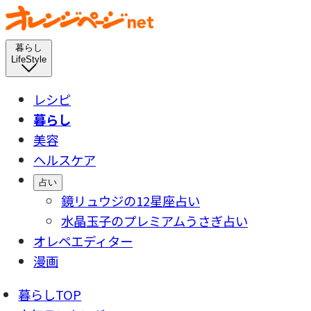
暮らし
LifeStyle
レシピ
暮らし
美容
ヘルスケア
占い
鏡リュウジの12星座占い
水晶玉子のプレミアムうさぎ占い
オレペエディター
漫画
暮らしTOP