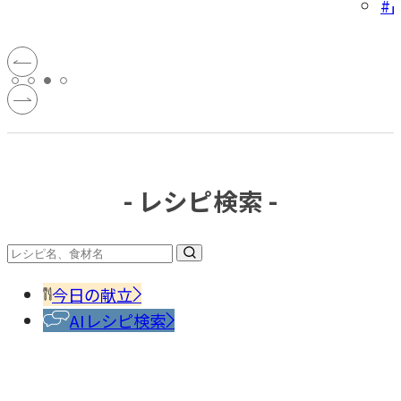
#
- レシピ検索 -
今日の献立
AIレシピ検索