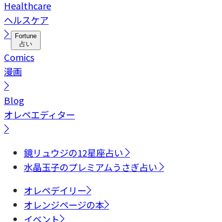
Healthcare
ヘルスケア
Fortune
占い
Comics
漫画
Blog
オレペエディター
鏡リュウジの12星座占い
水晶玉子のプレミアムうさぎ占い
オレペデイリー
オレンジページの本
イベント