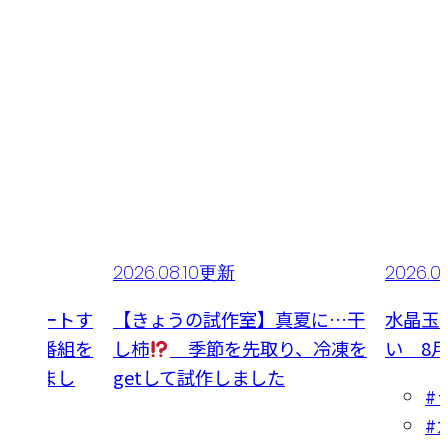
2026.08.10更新
2026.0
くスタートす
【きょうの試作室】真夏に…干
水晶玉
せる！番組を
し柿
季節を先取り、冷凍を
い 8
えられまし
getして試作しました
#
#