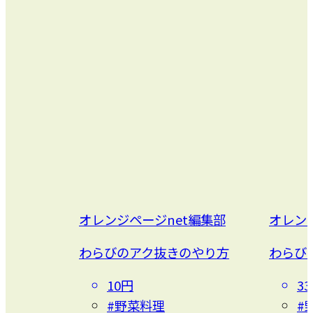
オレンジページnet編集部
オレン
わらびのアク抜きのやり方
わらび
10円
3
#野菜料理
#