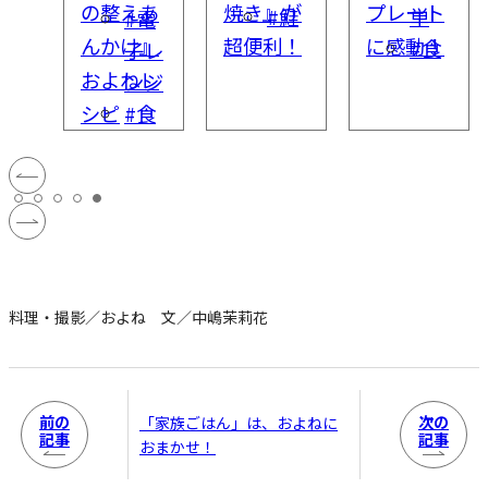
あ
焼き』が
プレート
使えるお
#鮭
単
#食
電
』
超便利！
に感動！
よねレシ
#食
子レ
レ
ピ
ンジ
食
料理・撮影／およね 文／中嶋茉莉花
前の
次の
「家族ごはん」は、およねに
記事
記事
おまかせ！