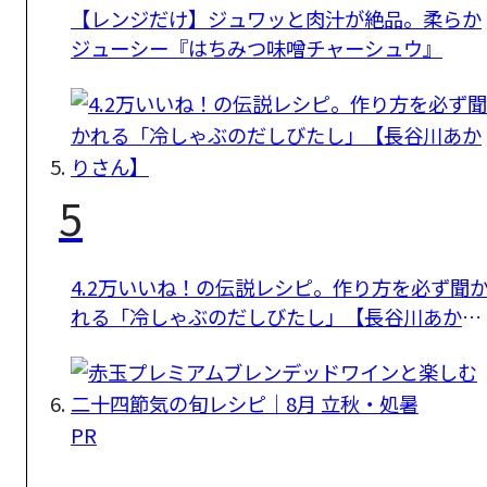
【レンジだけ】ジュワッと肉汁が絶品。柔らか
ジューシー『はちみつ味噌チャーシュウ』
5
4.2万いいね！の伝説レシピ。作り方を必ず聞
れる「冷しゃぶのだしびたし」【長谷川あかり
さん】
PR