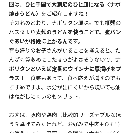
回は、
ひと手間で大満足のひと皿になる〈ナポ
焼きうどん〉
をご紹介しますね！
その名のとおり、ナポリタン風味。でも細麺の
パスタより
太麺のうどんを使うことで、腹パン
ぐあいが格段に上がるんです。
育ち盛りのお子さんがいることを考えると、た
んぱく質多めにしたほうがよさそうなので、
ナ
ポリタンといえば定番のウインナに厚揚げをプ
ラス！
食感もあって、食べ応えが増すのでお
すすめですよ。水分が出にくいから焼いても油
はねがしにくいのもメリット。
お肉は、豚肉や鶏肉（比較的リーズナブルなほ
うを挙げてみたけれど、お好みで牛肉もOK！）
を使うもよし。野菜も、今回は〈ナポ〉っぽく