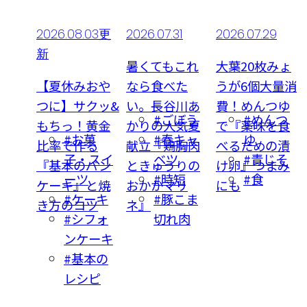
.03更
2026.07.31
2026.07.29
2026.07.30更
新
暑くてもこれ
大葉20枚みょ
おや
なら食べた
うが6個大量消
井上咲楽流
クッ&
い。長谷川あ
費！めんつゆ
『納豆麹』と
#ごぼう
#めんつ
黄金
かりの人気夏
で『薬味を食
食べ方。鉛を
菓
#春キャ
ゆ
#暮らし
る
献立『鶏胸肉
べるための漬
背負ってるみ
スイ
ベツ
#青じそ
#美容
パン
ときゅうりの
け卵』つまみ
たいに疲れて
#時短
#食
と焼
おかかマリ
にも
も、発酵食品
ーキ
#豚こま
ツ
ネ』
がとれる！
フォ
切れ肉
ーキ
本の
ピ