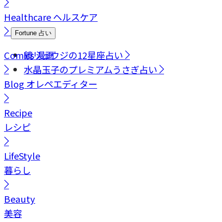
Healthcare
ヘルスケア
Fortune
占い
Comics
鏡リュウジの12星座占い
漫画
水晶玉子のプレミアムうさぎ占い
Blog
オレペエディター
Recipe
レシピ
LifeStyle
暮らし
Beauty
美容