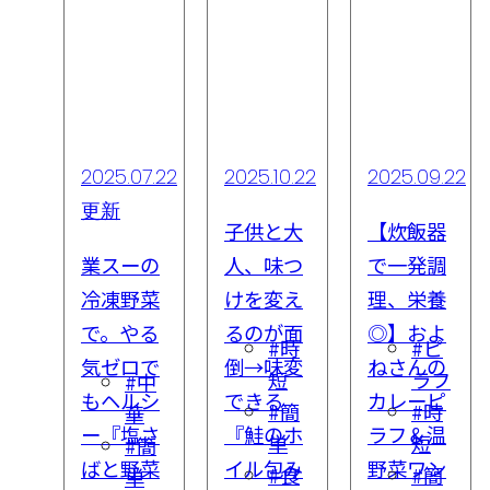
7.22
2025.10.22
2025.09.22
2025.08.22
子供と大
【炊飯器
献立考え
の
人、味つ
で一発調
るのしん
菜
けを変え
理、栄養
どい…を
る
るのが面
◎】およ
爆速解決
#時
#ピ
#簡
で
倒→味変
ねさんの
『万能薬
短
ラフ
単
中
シ
できる
カレーピ
味だれ』
#簡
#時
#電
華
さ
『鮭のホ
ラフ＆温
5日分の
単
短
子レ
簡
菜
イル包み
野菜ワン
おかずに
#食
#簡
ンジ
単