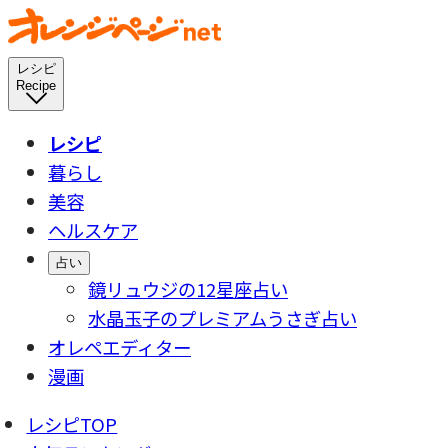
レシピ
Recipe
レシピ
暮らし
美容
ヘルスケア
占い
鏡リュウジの12星座占い
水晶玉子のプレミアムうさぎ占い
オレペエディター
漫画
レシピTOP