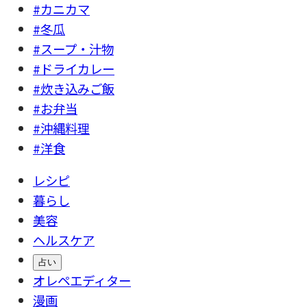
#カニカマ
#冬瓜
#スープ・汁物
#ドライカレー
#炊き込みご飯
#お弁当
#沖縄料理
#洋食
レシピ
暮らし
美容
ヘルスケア
占い
オレペエディター
漫画