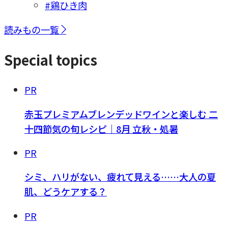
#鶏ひき肉
読みもの一覧
Special topics
PR
赤玉プレミアムブレンデッドワインと楽しむ 二
十四節気の旬レシピ｜8月 立秋・処暑
PR
シミ、ハリがない、疲れて見える……大人の夏
肌、どうケアする？
PR