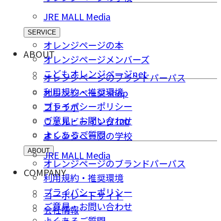
JRE MALL Media
SERVICE
オレンジページの本
ABOUT
オレンジページメンバーズ
こどもオレンジページnet
オレンジページのブランドパーパス
利用規約・推奨環境
オレンジページ shop
プライバシーポリシー
コトラボ
ご意⾒・お問い合わせ
ウェルビーイング100
よくあるご質問
オレンジページの学校
ABOUT
JRE MALL Media
オレンジページのブランドパーパス
COMPANY
利用規約・推奨環境
プライバシーポリシー
コーポレートサイト
ご意⾒・お問い合わせ
会社情報
よくあるご質問