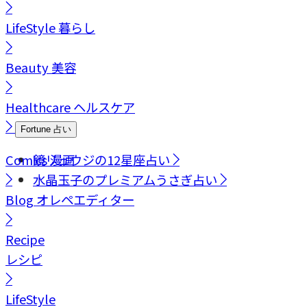
LifeStyle
暮らし
Beauty
美容
Healthcare
ヘルスケア
Fortune
占い
Comics
鏡リュウジの12星座占い
漫画
水晶玉子のプレミアムうさぎ占い
Blog
オレペエディター
Recipe
レシピ
LifeStyle