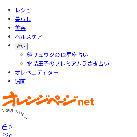
レシピ
暮らし
美容
ヘルスケア
占い
鏡リュウジの12星座占い
水晶玉子のプレミアムうさぎ占い
オレペエディター
漫画
0
0