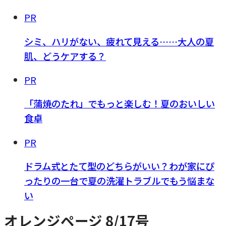
PR
シミ、ハリがない、疲れて見える……大人の夏
肌、どうケアする？
PR
「蒲焼のたれ」でもっと楽しむ！夏のおいしい
食卓
PR
ドラム式とたて型のどちらがいい？わが家にぴ
ったりの一台で夏の洗濯トラブルでもう悩まな
い
オレンジページ 8/17号