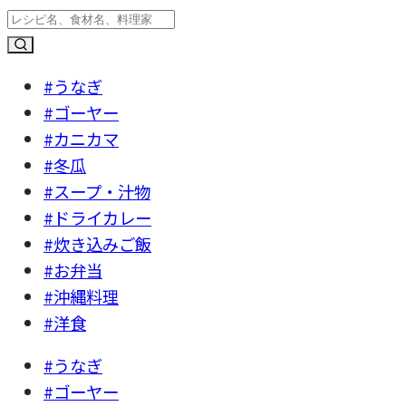
#うなぎ
#ゴーヤー
#カニカマ
#冬瓜
#スープ・汁物
#ドライカレー
#炊き込みご飯
#お弁当
#沖縄料理
#洋食
#うなぎ
#ゴーヤー