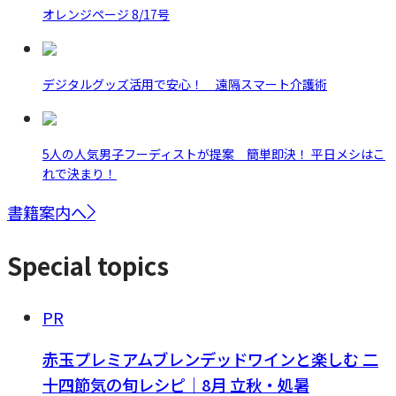
オレンジページ 8/17号
デジタルグッズ活用で安心！ 遠隔スマート介護術
5人の人気男子フーディストが提案 簡単即決！ 平日メシはこ
れで決まり！
書籍案内へ
Special topics
PR
赤玉プレミアムブレンデッドワインと楽しむ 二
十四節気の旬レシピ｜8月 立秋・処暑