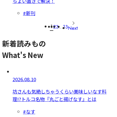
ちょい置きで解決！
#新刊
1
2
3
…
13
Next
新着読みもの
What's New
2026.08.10
坊さんも気絶しちゃうくらい美味しいなす料
理!?トルコ名物『丸ごと揚げなす』とは
#なす