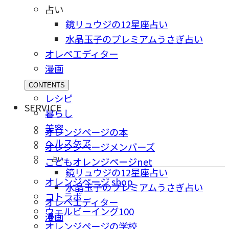
占い
鏡リュウジの12星座占い
水晶玉子のプレミアムうさぎ占い
オレペエディター
漫画
CONTENTS
レシピ
SERVICE
暮らし
美容
オレンジページの本
ヘルスケア
オレンジページメンバーズ
占い
こどもオレンジページnet
鏡リュウジの12星座占い
オレンジページ shop
水晶玉子のプレミアムうさぎ占い
コトラボ
オレペエディター
ウェルビーイング100
漫画
オレンジページの学校