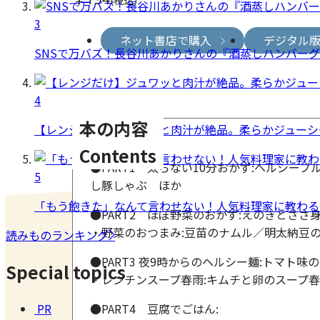
(税込)
3
ネット書店で購入
デジタル
SNSで万バズ！長谷川あかりさんの『酒蒸しハンバー
4
本の内容
【レンジだけ】ジュワッと肉汁が絶品。柔らかジューシ
Contents
●PART1 太らない10分おかず:ヘルシ
5
し豚しゃぶ ほか
「もう飽きた」なんて言わせない！人気料理家に教わる
●PART2 ほぼ野菜のおかず:えのきとさ
・野菜のおつまみ:豆苗のナムル／明太納豆の
読みものランキング
●PART3 夜9時からのヘルシー麺:トマト
Special topics
・レンチンスープ春雨:キムチと卵のスープ
PR
●PART4 豆腐でごはん: