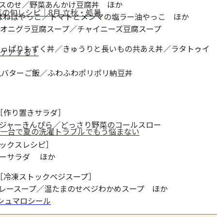
スのせ／野菜あんかけ豆腐丼 ほか
の旬レシピ｜8月 立秋・処暑
ねばねばやっこ／トマトとメンマの塩ラー油やっこ ほか
／オニグラ豆腐スープ／チャイニーズ豆腐スープ
:さっぱりもずく丼／きゅうりと長いもの共あえ丼／ラタトゥイ
ケアする？
風バターご飯／ふわふわポリポリ納豆丼
［作り置きサラダ］
ンジャーきんぴら／どっさり野菜のコールスロー
一台で夏の洗濯トラブルでもう悩まない
ックスレシピ］
バーサラダ ほか
［冷凍ストックベジスープ］
レースープ／温たまのせベジわかめスープ ほか
マシュマロシール