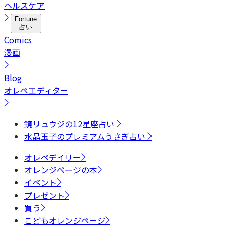
ヘルスケア
Fortune
占い
Comics
漫画
Blog
オレペエディター
鏡リュウジの12星座占い
水晶玉子のプレミアムうさぎ占い
オレペデイリー
オレンジページの本
イベント
プレゼント
買う
こどもオレンジページ