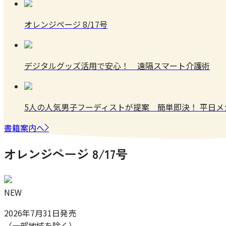
オレンジページ 8/17号
デジタルグッズ活用で安心！ 遠隔スマート介護術
5人の人気男子フーディストが提案 簡単即決！ 平日
書籍案内へ
オレンジページ 8/17号
NEW
2026年7月31日発売
（一部地域を除く）