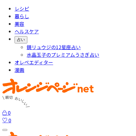
レシピ
暮らし
美容
ヘルスケア
占い
鏡リュウジの12星座占い
水晶玉子のプレミアムうさぎ占い
オレペエディター
漫画
0
0