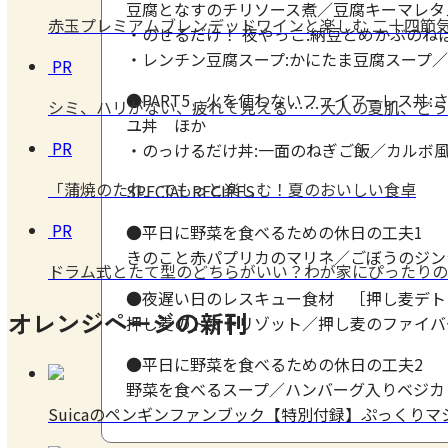
豆腐となすのチリソース煮／豆腐キーマレタ
赤玉プレミアムブレンデッドワインと楽しむ 二十四節気
・のせるだけ！ 夜やっこ:納豆とめかぶの
・レンチン豆腐スープ:かにたま豆腐スープ
PR
●PART5 火を使わないファイアーレス丼
シミ、ハリがない、疲れて見える……大人の夏肌、どう
ユ丼 ほか
PR
・のっけるだけ丼:一面のねぎご飯／カルボ
「蒲焼のたれ」でもっと楽しむ！夏のおいしい食卓
SPECIAL RECIPES
PR
●平日に野菜を食べるための休日の工夫1 
きのこと赤パプリカのマリネ／ごぼうのジ
ドラム式とたて型のどちらがいい？わが家にぴったりの
●夜遅い日のレスキュー食材 ［押し麦デト
オレンジページの新刊
押し麦のトマトリゾット／押し麦のファイ
●平日に野菜を食べるための休日の工夫2 
野菜を食べるスープ／ハンバーグ入りベジカ
Suicaのペンギンファンブック【特別付録】ぷっくり