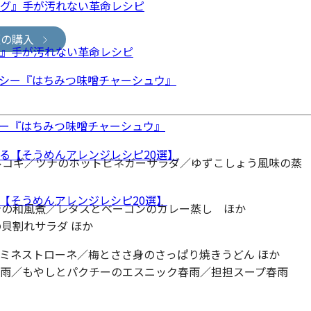
版の購入
グ』手が汚れない革命レシピ
ー『はちみつ味噌チャーシュウ』
ープルコギ／ツナのホットビネガーサラダ／ゆずこしょう風味の蒸
【そうめんアレンジレシピ20選】
さ身の和風煮／レタスとベーコンのカレー蒸し ほか
貝割れサラダ ほか
味のミネストローネ／梅とささ身のさっぱり焼きうどん ほか
春雨／もやしとパクチーのエスニック春雨／担担スープ春雨