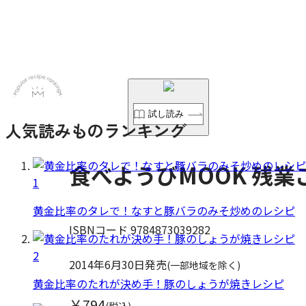
試し読み
人気読みものランキング
食べようびMOOK 残業
1
黄金比率のタレで！なすと豚バラのみそ炒めのレシピ
ISBNコード 9784873039282
2
2014年6月30日発売
(一部地域を除く)
黄金比率のたれが決め手！豚のしょうが焼きレシピ
￥794