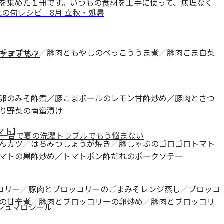
を集めた１冊です。いつもの食材を上手に使って、無理なく
の旬レシピ｜8月 立秋・処暑
ギョプサル／豚肉ともやしのべっこううま煮／豚肉ごま白菜
ケアする？
卵のみそ酢煮／豚こまボールのレモン甘酢炒め／豚肉とさつ
り野菜の南蛮漬け
マト】
一台で夏の洗濯トラブルでもう悩まない
んカツ／はちみつしょうが焼き／豚しゃぶのゴロゴロトマト
マトの黒酢炒め／トマトポン酢だれのポークソテー
ッコリー／豚肉とブロッコリーのごまみそレンジ蒸し／ブロッコ
の甘辛煮／豚肉とブロッコリーの卵炒め／豚肉とブロッコリ
マシュマロシール