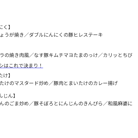
】
にく】
ょうが焼き／ダブルにんにくの豚ヒレステーキ
ラの焼き肉風／なす豚キムチマヨたまのっけ／カリッとちび
メシはこれで決まり！
たけ】
たけのマスタード炒め／豚肉とまいたけのカレー揚げ
んじん】
んのごま炒め／豚そぼろとにんじんのきんぴら／和風麻婆に