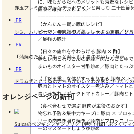
に、味もからだへのメリットも秀逸なレシピ
赤玉プレミアムブレンデッドワインと楽しむ 二十四節気
健康を維持しましょう。
−−−−−−−−−−−−−−−−−−−−−−−−−−−−−−−
PR
【かんたん＋賢い豚肉レシピ】
ピーマンの肉詰め／蒸ししゃぶしゃぶ／サム
シミ、ハリがない、疲れて見える……大人の夏肌、どう
／最強の豚汁
PR
【日々の疲れをやわらげる 豚肉 × 酢】
「蒲焼のたれ」でもっと楽しむ！夏のおいしい食卓
豚ヒレ肉とれんこんの酢豚／肉だんごとゆで
まいものオイスター甘酢炒め／豚肉とたっぷ
PR
【「だる重」な体がすっきりする 豚肉 × ト
ドラム式とたて型のどちらがいい？わが家にぴったりの
豚肉とトマトのオイスター煮込み／トマトと
青じそだれ／ポークトマトカレー／豚肉とト
オレンジページの新刊
【食べ合わせで選ぶ 豚肉が主役のおかず】
物忘れ予防＆集中力キープに 豚肉 × ブロ
リーの肉巻き照り焼き／豚肉とブロッコリー
Suicaのペンギンファンブック【特別付録】ぷっくり
ーのマスタードしょうゆ炒め