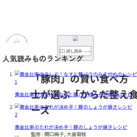
試し読み
人気読みものランキング
「豚肉」の賢い食べ方
1
士が選ぶ「からだ整え
黄金比率のタレで！なすと豚バラのみそ炒めのレシピ
ーズ
2
黄金比率のたれが決め手！豚のしょうが焼きレシピ
監修 : 関口絢子, 大島菊枝