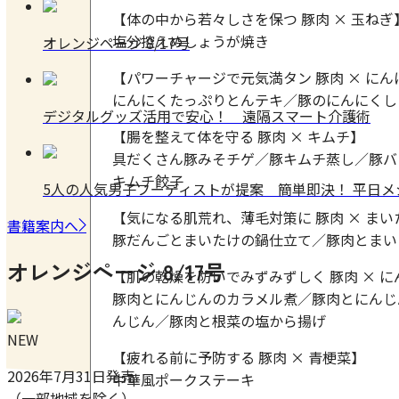
【体の中から若々しさを保つ 豚肉 × 玉ねぎ
塩分控えめしょうが焼き
オレンジページ 8/17号
【パワーチャージで元気満タン 豚肉 × にん
にんにくたっぷりとんテキ／豚のにんにくし
デジタルグッズ活用で安心！ 遠隔スマート介護術
【腸を整えて体を守る 豚肉 × キムチ】
具だくさん豚みそチゲ／豚キムチ蒸し／豚バ
キムチ餃子
5人の人気男子フーディストが提案 簡単即決！ 平日
【気になる肌荒れ、薄毛対策に 豚肉 × まい
書籍案内へ
豚だんごとまいたけの鍋仕立て／豚肉とまい
オレンジページ 8/17号
【肌の乾燥を防いでみずみずしく 豚肉 × に
豚肉とにんじんのカラメル煮／豚肉とにんじ
んじん／豚肉と根菜の塩から揚げ
NEW
【疲れる前に予防する 豚肉 × 青梗菜】
2026年7月31日発売
中華風ポークステーキ
（一部地域を除く）