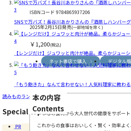
3
ISBNコード 9784865937206
SNSで万バズ！長谷川あかりさんの『酒蒸しハンバー
2025年2月15日発売
(一部地域を除く)
4
￥1,200
(税込)
【レンジだけ】ジュワッと肉汁が絶品。柔らかジューシ
ネット書店で購入
デジタル
5
「もう飽きた」なんて言わせない！人気料理家に教わる
本の内容
読みものランキング
Contents
Special topics
いつもの食材から大人世代の健康をサポート
これからの食事はおいしく・賢く・効率よく
PR