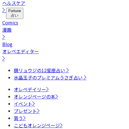
ヘルスケア
Fortune
占い
Comics
漫画
Blog
オレペエディター
鏡リュウジの12星座占い
水晶玉子のプレミアムうさぎ占い
オレペデイリー
オレンジページの本
イベント
プレゼント
買う
こどもオレンジページ