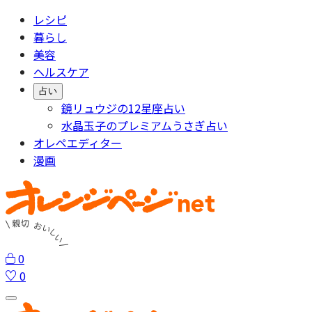
レシピ
暮らし
美容
ヘルスケア
占い
鏡リュウジの12星座占い
水晶玉子のプレミアムうさぎ占い
オレペエディター
漫画
0
0