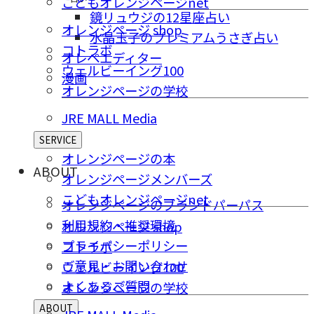
こどもオレンジページnet
鏡リュウジの12星座占い
オレンジページ shop
水晶玉子のプレミアムうさぎ占い
コトラボ
オレペエディター
ウェルビーイング100
漫画
オレンジページの学校
JRE MALL Media
SERVICE
オレンジページの本
ABOUT
オレンジページメンバーズ
こどもオレンジページnet
オレンジページのブランドパーパス
利用規約・推奨環境
オレンジページ shop
プライバシーポリシー
コトラボ
ご意⾒・お問い合わせ
ウェルビーイング100
よくあるご質問
オレンジページの学校
ABOUT