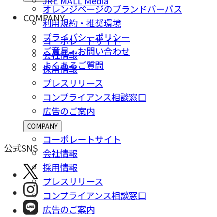
JRE MALL Media
オレンジページのブランドパーパス
COMPANY
利用規約・推奨環境
プライバシーポリシー
コーポレートサイト
ご意⾒・お問い合わせ
会社情報
よくあるご質問
採⽤情報
プレスリリース
コンプライアンス相談窓⼝
広告のご案内
COMPANY
コーポレートサイト
公式SNS
会社情報
採⽤情報
プレスリリース
コンプライアンス相談窓⼝
広告のご案内