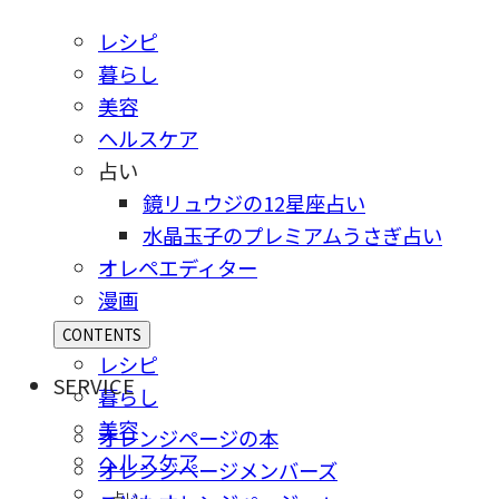
レシピ
暮らし
美容
ヘルスケア
占い
鏡リュウジの12星座占い
水晶玉子のプレミアムうさぎ占い
オレペエディター
漫画
CONTENTS
レシピ
SERVICE
暮らし
美容
オレンジページの本
ヘルスケア
オレンジページメンバーズ
占い