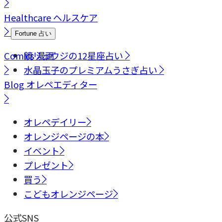
Healthcare
ヘルスケア
Fortune
占い
Comics
鏡リュウジの12星座占い
漫画
水晶玉子のプレミアムうさぎ占い
Blog
オレペエディター
オレペデイリー
オレンジページの本
イベント
プレゼント
買う
こどもオレンジページ
公式SNS