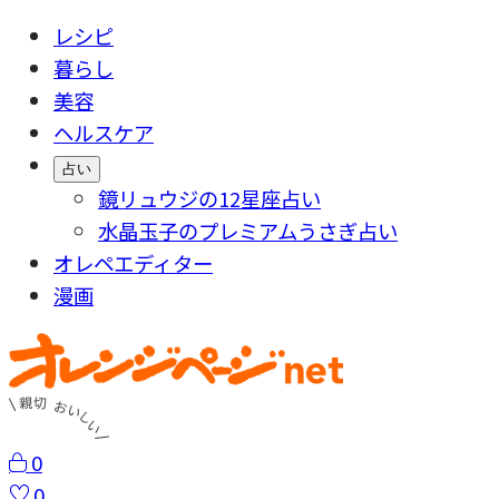
レシピ
暮らし
美容
ヘルスケア
占い
鏡リュウジの12星座占い
水晶玉子のプレミアムうさぎ占い
オレペエディター
漫画
0
0