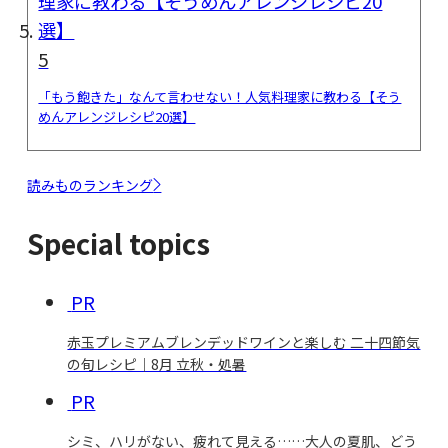
5
「もう飽きた」なんて言わせない！人気料理家に教わる【そう
めんアレンジレシピ20選】
読みものランキング
Special topics
PR
赤玉プレミアムブレンデッドワインと楽しむ 二十四節気
の旬レシピ｜8月 立秋・処暑
PR
シミ、ハリがない、疲れて見える……大人の夏肌、どう