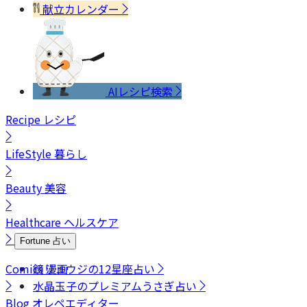
献立カレンダー
AIレシピ検索
Recipe
レシピ
LifeStyle
暮らし
Beauty
美容
Healthcare
ヘルスケア
Fortune
占い
Comics
鏡リュウジの12星座占い
漫画
水晶玉子のプレミアムうさぎ占い
Blog
オレペエディター