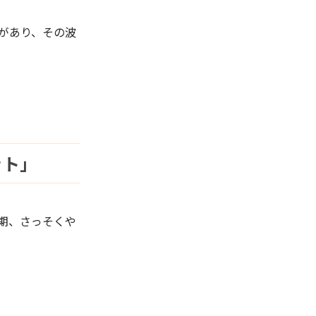
があり、その波
ット」
期、さっそくや