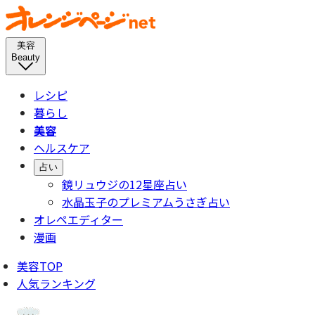
美容
Beauty
レシピ
暮らし
美容
ヘルスケア
占い
鏡リュウジの12星座占い
水晶玉子のプレミアムうさぎ占い
オレペエディター
漫画
美容TOP
人気ランキング