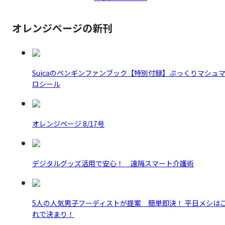
オレンジページの新刊
Suicaのペンギンファンブック【特別付録】ぷっくりマシュ
ロシール
オレンジページ 8/17号
デジタルグッズ活用で安心！ 遠隔スマート介護術
5人の人気男子フーディストが提案 簡単即決！ 平日メシは
れで決まり！