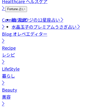
Healthcare
ヘルスケア
Fortune
占い
Comics
鏡リュウジの12星座占い
漫画
水晶玉子のプレミアムうさぎ占い
Blog
オレペエディター
Recipe
レシピ
LifeStyle
暮らし
Beauty
美容