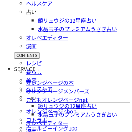
ヘルスケア
占い
鏡リュウジの12星座占い
水晶玉子のプレミアムうさぎ占い
オレペエディター
漫画
CONTENTS
レシピ
SERVICE
暮らし
美容
オレンジページの本
ヘルスケア
オレンジページメンバーズ
占い
こどもオレンジページnet
鏡リュウジの12星座占い
オレンジページ shop
水晶玉子のプレミアムうさぎ占い
コトラボ
オレペエディター
ウェルビーイング100
漫画