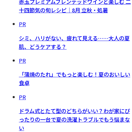
赤玉プレミアムブレンデッドワインと楽しむ 二
十四節気の旬レシピ｜8月 立秋・処暑
PR
シミ、ハリがない、疲れて見える……大人の夏
肌、どうケアする？
PR
「蒲焼のたれ」でもっと楽しむ！夏のおいしい
食卓
PR
ドラム式とたて型のどちらがいい？わが家にぴ
ったりの一台で夏の洗濯トラブルでもう悩まな
い