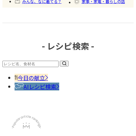
みんな、なに着てる？
家事・家電・暮らしの話
おいしいもの発見
今日、何作った？
- レシピ検索 -
#調味
料・
香辛
今日の献立
料
AIレシピ検索