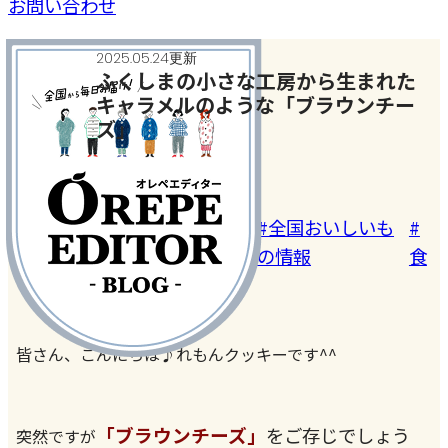
お問い合わせ
2025.05.24更新
ふくしまの小さな工房から生まれた
キャラメルのような「ブラウンチー
ズ」
おいしいもの発見
#おいし
#おでか
#ご当地グ
#全国おいしいも
#
い店
け
ルメ
の情報
食
皆さん、こんにちは♪れもんクッキーです^^
「ブラウンチーズ」
をご存じでしょう
突然ですが