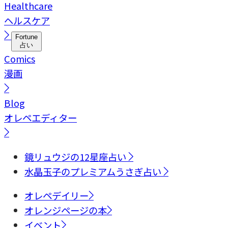
Healthcare
ヘルスケア
Fortune
占い
Comics
漫画
Blog
オレペエディター
鏡リュウジの12星座占い
水晶玉子のプレミアムうさぎ占い
オレペデイリー
オレンジページの本
イベント