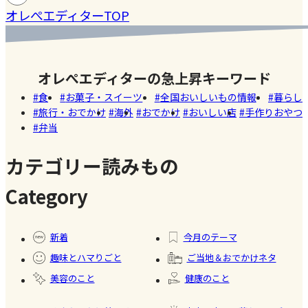
蓄積
仕込んで
マツコの
生ママの
#ファ
ン
当
オレぺエディターTOP
ラス］
中症
みた！
知らない
リアルな
ッシ
ウン
世界でも
お弁当事
ョン
#おい
し
紹介され
情を大公
しい
オレぺエディターの急上昇キーワード
た!珍しく
開
店
食
お菓子・スイーツ
全国おいしいもの情報
暮らし
て美味し
旅行・おでかけ
海外
おでかけ
おいしい店
手作りおやつ
いかき氷
弁当
名店【夏
のスイー
カテゴリー読みもの
ツ商品】
Category
#暮ら
#自家
#冷凍
#健康
し
製フ
食品
新着
今月のテーマ
ード
趣味とハマりごと
ご当地＆おでかけネタ
#かき
美容のこと
健康のこと
氷