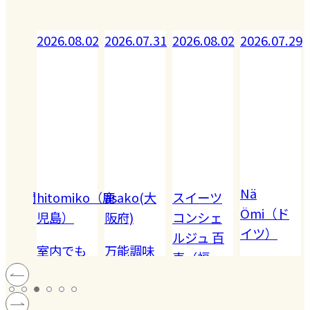
08.02
2026.07.31
2026.08.02
2026.07.29
2026.07.28
Nä
omiko（鹿
asako(大
スイーツ
Akiko（愛
Ömi（ド
）
阪府)
コンシェ
知）
イツ）
ルジュ 百
でも
万能調味
【夏休み
恵（福
ハードル
!! 愛
料【塩レ
の学童弁
岡）
の高い
ン
モン】を
当】小学
#健康
#レモ
#お弁
［サング