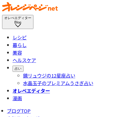
オレぺエディター
Blog
レシピ
暮らし
美容
ヘルスケア
占い
鏡リュウジの12星座占い
水晶玉子のプレミアムうさぎ占い
オレペエディター
漫画
ブログTOP