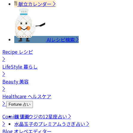
献立カレンダー
AIレシピ検索
Recipe
レシピ
LifeStyle
暮らし
Beauty
美容
Healthcare
ヘルスケア
Fortune
占い
Comics
鏡リュウジの12星座占い
漫画
水晶玉子のプレミアムうさぎ占い
Blog
オレペエディター