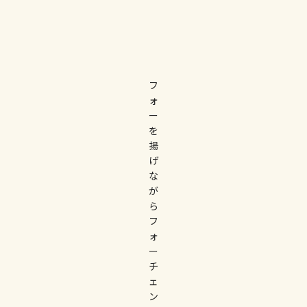
フ
ォ
ー
を
揚
げ
な
が
ら
フ
ォ
ー
チ
ェ
ン