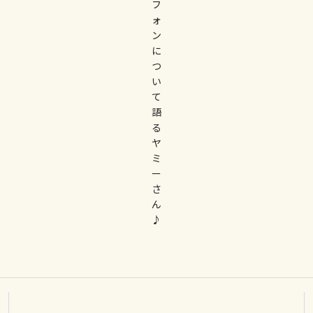
フ
ォ
ン
に
つ
い
て
語
る
ヤ
ミ
ー
さ
ん
♪