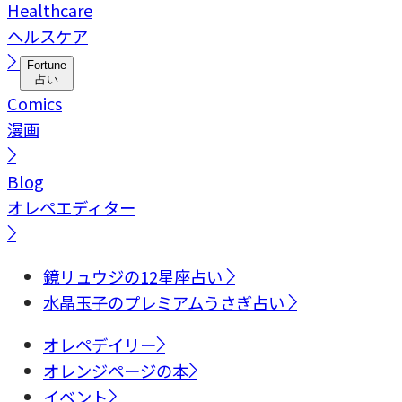
Healthcare
ヘルスケア
Fortune
占い
Comics
漫画
Blog
オレペエディター
鏡リュウジの12星座占い
水晶玉子のプレミアムうさぎ占い
オレペデイリー
オレンジページの本
イベント