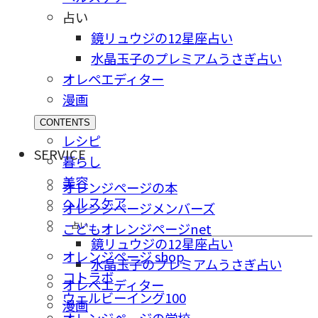
占い
鏡リュウジの12星座占い
水晶玉子のプレミアムうさぎ占い
オレペエディター
漫画
CONTENTS
レシピ
SERVICE
暮らし
美容
オレンジページの本
ヘルスケア
オレンジページメンバーズ
占い
こどもオレンジページnet
鏡リュウジの12星座占い
オレンジページ shop
水晶玉子のプレミアムうさぎ占い
コトラボ
オレペエディター
ウェルビーイング100
漫画