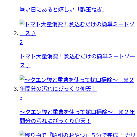
暑い日にあると嬉しい「酢玉ねぎ」
2
トマト大量消費！煮込むだけの簡単ミートソー
ス♪
3
〜クエン酸と重曹を使って蛇口掃除〜 ※２年
間分の汚れにびっくり仰天！