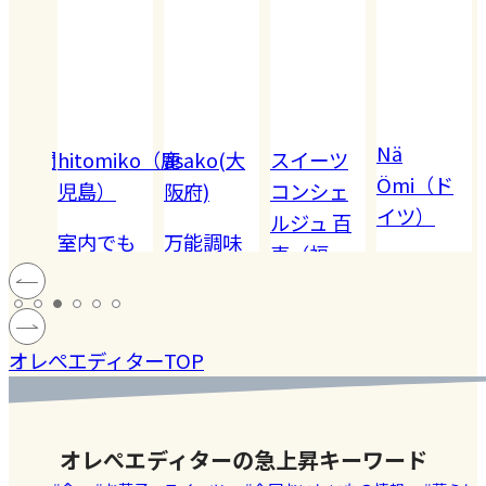
Nä
omiko（鹿
asako(大
スイーツ
Akiko（愛
Ömi（ド
）
阪府)
コンシェ
知）
イツ）
ルジュ 百
でも
万能調味
【夏休み
恵（福
ハードル
!! 愛
料【塩レ
の学童弁
岡）
の高い
ン
モン】を
当】小学
#健康
#レモ
#お弁
［サング
蓄積
仕込んで
マツコの
生ママの
#ファ
ン
当
オレぺエディターTOP
ラス］
中症
みた！
知らない
リアルな
ッシ
ウン
世界でも
お弁当事
ョン
#おい
し
紹介され
情を大公
しい
オレぺエディターの急上昇キーワード
た!珍しく
開
店