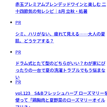
赤玉プレミアムブレンデッドワインと楽しむ 二
十四節気の旬レシピ｜8月 立秋・処暑
PR
シミ、ハリがない、疲れて見える……大人の夏
肌、どうケアする？
PR
ドラム式とたて型のどちらがいい？わが家にぴ
ったりの一台で夏の洗濯トラブルでもう悩まな
い
PR
vol.123 S&Bフレッシュハーブ ローズマリー
使って「鶏胸肉と夏野菜のローズマリーオイル
マリネ」