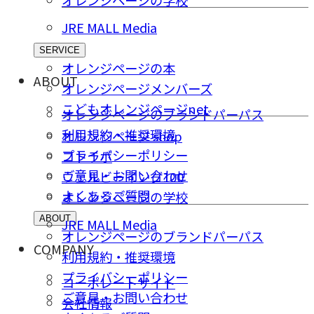
オレンジページの学校
JRE MALL Media
SERVICE
オレンジページの本
ABOUT
オレンジページメンバーズ
こどもオレンジページnet
オレンジページのブランドパーパス
利用規約・推奨環境
オレンジページ shop
プライバシーポリシー
コトラボ
ご意⾒・お問い合わせ
ウェルビーイング100
よくあるご質問
オレンジページの学校
ABOUT
JRE MALL Media
オレンジページのブランドパーパス
COMPANY
利用規約・推奨環境
プライバシーポリシー
コーポレートサイト
ご意⾒・お問い合わせ
会社情報