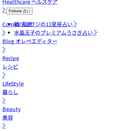
Healthcare
ヘルスケア
Fortune
占い
Comics
鏡リュウジの12星座占い
漫画
水晶玉子のプレミアムうさぎ占い
Blog
オレペエディター
Recipe
レシピ
LifeStyle
暮らし
Beauty
美容