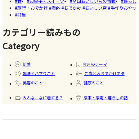
食
お菓子・スイーツ
全国おいしいもの情報
暮らし
て美味し
旅行・おでかけ
海外
おでかけ
おいしい店
手作りおやつ
いかき氷
弁当
名店【夏
のスイー
カテゴリー読みもの
ツ商品】
Category
#暮ら
#自家
#冷凍
#健康
し
製フ
食品
新着
今月のテーマ
ード
趣味とハマりごと
ご当地＆おでかけネタ
#かき
美容のこと
健康のこと
氷
みんな、なに着てる？
家事・家電・暮らしの話
おいしいもの発見
今日、何作った？