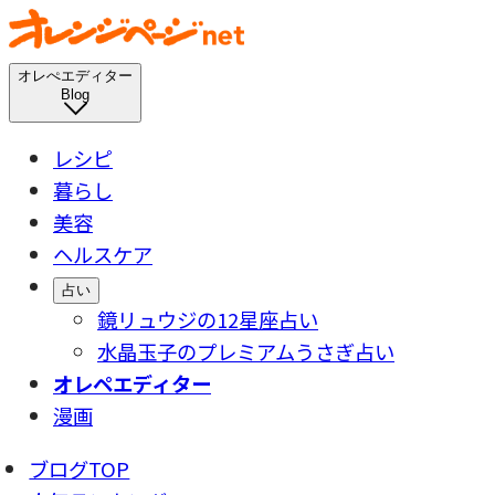
オレぺエディター
Blog
レシピ
暮らし
美容
ヘルスケア
占い
鏡リュウジの12星座占い
水晶玉子のプレミアムうさぎ占い
オレペエディター
漫画
ブログTOP