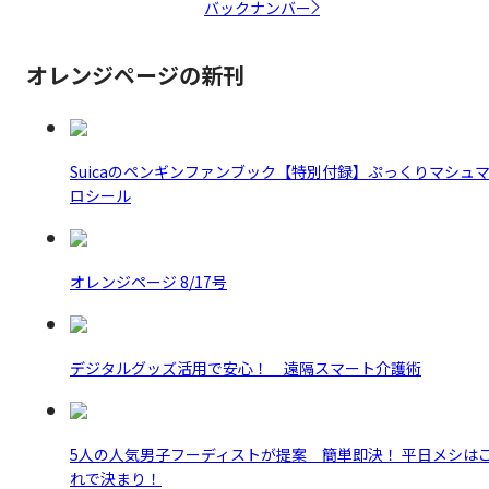
バックナンバー
オレンジページの新刊
Suicaのペンギンファンブック【特別付録】ぷっくりマシュ
ロシール
オレンジページ 8/17号
デジタルグッズ活用で安心！ 遠隔スマート介護術
5人の人気男子フーディストが提案 簡単即決！ 平日メシは
れで決まり！