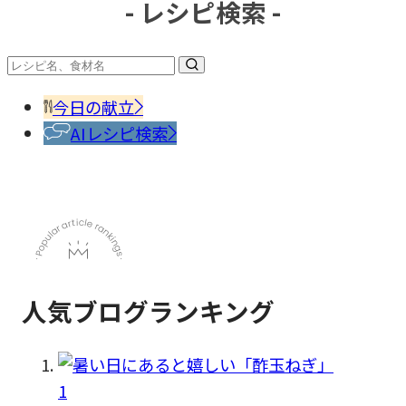
- レシピ検索 -
#調味
料・
香辛
今日の献立
料
AIレシピ検索
人気ブログランキング
1