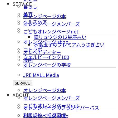
SERVICE
暮らし
美容
オレンジページの本
ヘルスケア
オレンジページメンバーズ
占い
こどもオレンジページnet
鏡リュウジの12星座占い
オレンジページ shop
水晶玉子のプレミアムうさぎ占い
コトラボ
オレペエディター
ウェルビーイング100
漫画
オレンジページの学校
JRE MALL Media
SERVICE
オレンジページの本
ABOUT
オレンジページメンバーズ
こどもオレンジページnet
オレンジページのブランドパーパス
利用規約・推奨環境
オレンジページ shop