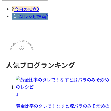
料・
香辛
今日の献立
料
AIレシピ検索
人気ブログランキング
1
黄金比率のタレで！なすと豚バラのみそ炒めの