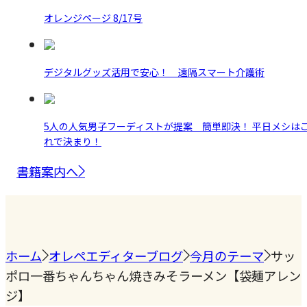
オレンジページ 8/17号
デジタルグッズ活用で安心！ 遠隔スマート介護術
5人の人気男子フーディストが提案 簡単即決！ 平日メシは
れで決まり！
書籍案内へ
ホーム
オレペエディターブログ
今月のテーマ
サッ
ポロ一番ちゃんちゃん焼きみそラーメン【袋麺アレン
ジ】