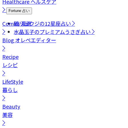
Healthcare
ヘルスケア
Fortune
占い
Comics
鏡リュウジの12星座占い
漫画
水晶玉子のプレミアムうさぎ占い
Blog
オレペエディター
Recipe
レシピ
LifeStyle
暮らし
Beauty
美容