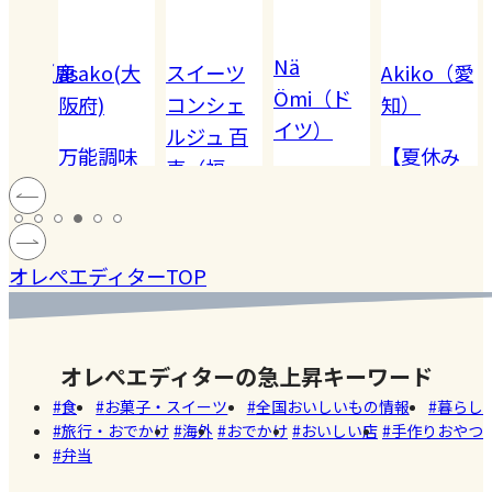
Nä
omiko（鹿
asako(大
スイーツ
Akiko（愛
Ömi（ド
）
阪府)
コンシェ
知）
イツ）
ルジュ 百
でも
万能調味
【夏休み
恵（福
ハードル
!! 愛
料【塩レ
の学童弁
岡）
の高い
ン
モン】を
当】小学
#健康
#レモ
#お弁
［サング
蓄積
仕込んで
マツコの
生ママの
#ファ
ン
当
オレぺエディターTOP
ラス］
中症
みた！
知らない
リアルな
ッシ
ウン
世界でも
お弁当事
ョン
#おい
し
紹介され
情を大公
しい
オレぺエディターの急上昇キーワード
た!珍しく
開
店
食
お菓子・スイーツ
全国おいしいもの情報
暮らし
て美味し
旅行・おでかけ
海外
おでかけ
おいしい店
手作りおやつ
いかき氷
弁当
名店【夏