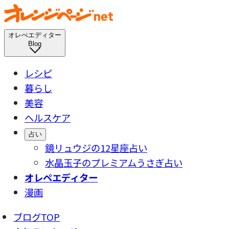
オレぺエディター
Blog
レシピ
暮らし
美容
ヘルスケア
占い
鏡リュウジの12星座占い
水晶玉子のプレミアムうさぎ占い
オレペエディター
漫画
ブログTOP