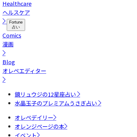
Healthcare
ヘルスケア
Fortune
占い
Comics
漫画
Blog
オレペエディター
鏡リュウジの12星座占い
水晶玉子のプレミアムうさぎ占い
オレペデイリー
オレンジページの本
イベント