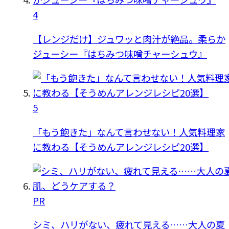
4
【レンジだけ】ジュワッと肉汁が絶品。柔らか
ジューシー『はちみつ味噌チャーシュウ』
5
「もう飽きた」なんて言わせない！人気料理家
に教わる【そうめんアレンジレシピ20選】
PR
シミ、ハリがない、疲れて見える……大人の夏