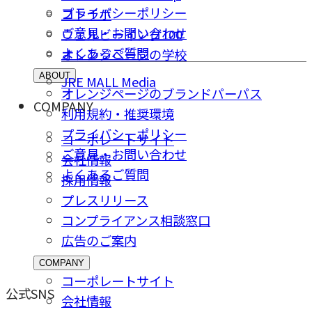
プライバシーポリシー
コトラボ
ご意⾒・お問い合わせ
ウェルビーイング100
よくあるご質問
オレンジページの学校
ABOUT
JRE MALL Media
オレンジページのブランドパーパス
COMPANY
利用規約・推奨環境
プライバシーポリシー
コーポレートサイト
ご意⾒・お問い合わせ
会社情報
よくあるご質問
採⽤情報
プレスリリース
コンプライアンス相談窓⼝
広告のご案内
COMPANY
コーポレートサイト
公式SNS
会社情報