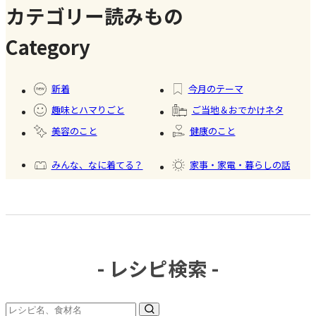
のスイー
カテゴリー読みもの
ツ商品】
Category
#暮ら
#自家
#冷凍
#健康
し
製フ
食品
新着
今月のテーマ
ード
趣味とハマりごと
ご当地＆おでかけネタ
#かき
美容のこと
健康のこと
氷
みんな、なに着てる？
家事・家電・暮らしの話
おいしいもの発見
今日、何作った？
- レシピ検索 -
#調味