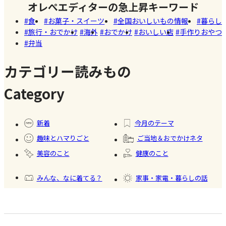
しい
オレぺエディターの急上昇キーワード
た!珍しく
開
店
食
お菓子・スイーツ
全国おいしいもの情報
暮らし
て美味し
旅行・おでかけ
海外
おでかけ
おいしい店
手作りおやつ
いかき氷
弁当
名店【夏
のスイー
カテゴリー読みもの
ツ商品】
Category
#暮ら
#自家
#冷凍
#健康
し
製フ
食品
新着
今月のテーマ
ード
趣味とハマりごと
ご当地＆おでかけネタ
#かき
美容のこと
健康のこと
氷
みんな、なに着てる？
家事・家電・暮らしの話
おいしいもの発見
今日、何作った？