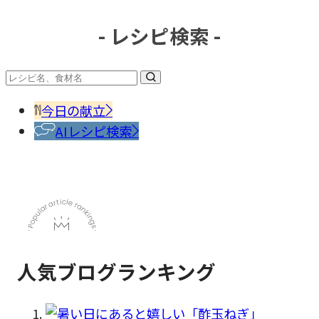
- レシピ検索 -
#調味
料・
香辛
今日の献立
料
AIレシピ検索
人気ブログランキング