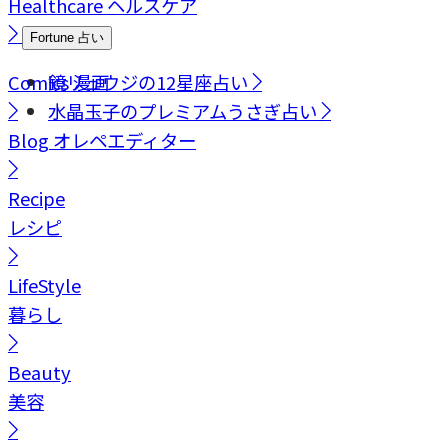
Healthcare
ヘルスケア
Fortune
占い
Comics
鏡リュウジの12星座占い
漫画
水晶玉子のプレミアムうさぎ占い
Blog
オレペエディター
Recipe
レシピ
LifeStyle
暮らし
Beauty
美容