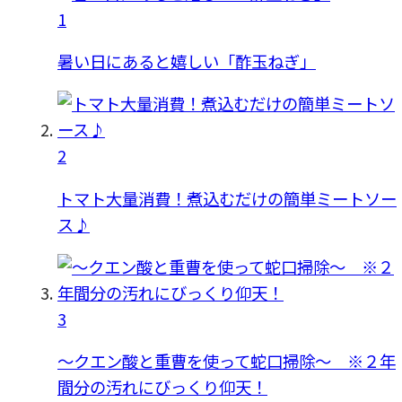
1
暑い日にあると嬉しい「酢玉ねぎ」
2
トマト大量消費！煮込むだけの簡単ミートソー
ス♪
3
〜クエン酸と重曹を使って蛇口掃除〜 ※２年
間分の汚れにびっくり仰天！