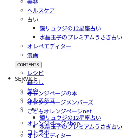
美容
ヘルスケア
占い
鏡リュウジの12星座占い
水晶玉子のプレミアムうさぎ占い
オレペエディター
漫画
CONTENTS
レシピ
SERVICE
暮らし
美容
オレンジページの本
ヘルスケア
オレンジページメンバーズ
占い
こどもオレンジページnet
鏡リュウジの12星座占い
オレンジページ shop
水晶玉子のプレミアムうさぎ占い
コトラボ
オレペエディター