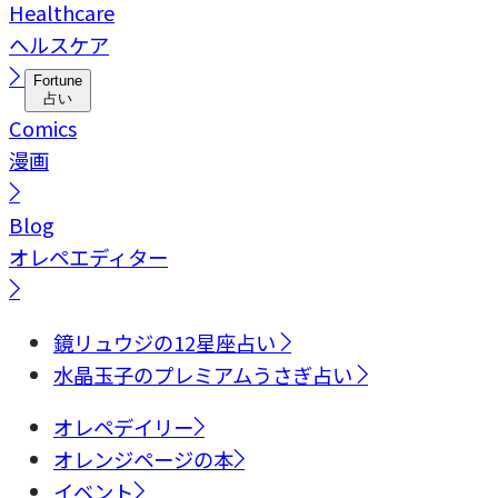
Healthcare
ヘルスケア
Fortune
占い
Comics
漫画
Blog
オレペエディター
鏡リュウジの12星座占い
水晶玉子のプレミアムうさぎ占い
オレペデイリー
オレンジページの本
イベント