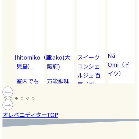
Nä
omiko（鹿
asako(大
スイーツ
Akiko（愛
Ömi（ド
）
阪府)
コンシェ
知）
イツ）
ルジュ 百
でも
万能調味
【夏休み
恵（福
ハードル
!! 愛
料【塩レ
の学童弁
岡）
の高い
ン
モン】を
当】小学
#健康
#レモ
#お弁
［サング
蓄積
仕込んで
マツコの
生ママの
#ファ
ン
当
オレぺエディターTOP
ラス］
中症
みた！
知らない
リアルな
ッシ
ウン
世界でも
お弁当事
ョン
#おい
し
紹介され
情を大公