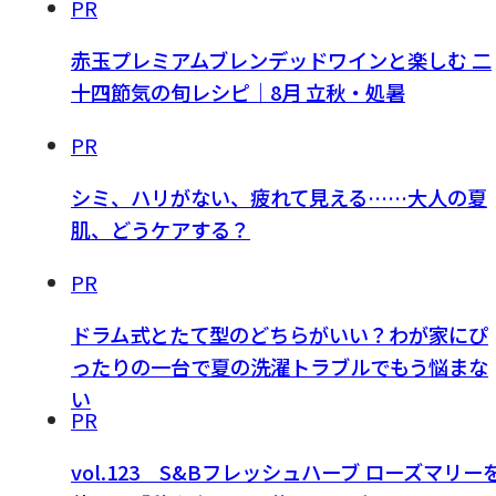
PR
赤玉プレミアムブレンデッドワインと楽しむ 二
十四節気の旬レシピ｜8月 立秋・処暑
PR
シミ、ハリがない、疲れて見える……大人の夏
肌、どうケアする？
PR
ドラム式とたて型のどちらがいい？わが家にぴ
ったりの一台で夏の洗濯トラブルでもう悩まな
い
PR
vol.123 S&Bフレッシュハーブ ローズマリー