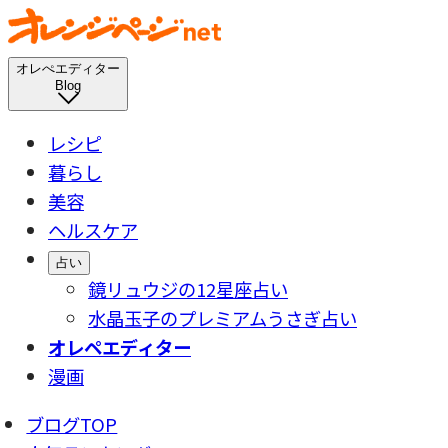
オレぺエディター
Blog
レシピ
暮らし
美容
ヘルスケア
占い
鏡リュウジの12星座占い
水晶玉子のプレミアムうさぎ占い
オレペエディター
漫画
ブログTOP