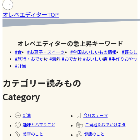
#健康
#レモ
［サング
蓄積
仕込んで
マツコの
#ファ
ン
オレぺエディターTOP
ラス］
中症
みた！
知らない
ッシ
ウン
世界でも
ョン
#おい
し
紹介され
しい
オレぺエディターの急上昇キーワード
た!珍しく
Akiko（愛
店
食
お菓子・スイーツ
全国おいしいもの情報
暮らし
て美味し
知）
旅行・おでかけ
海外
おでかけ
おいしい店
手作りおやつ
いかき氷
弁当
【夏休み
名店【夏
の学童弁
のスイー
カテゴリー読みもの
当】小学
ツ商品】
#お弁
Category
生ママの
当
リアルな
#暮ら
#自家
#健康
お弁当事
し
製フ
新着
今月のテーマ
情を大公
ード
趣味とハマりごと
ご当地＆おでかけネタ
開
#かき
美容のこと
健康のこと