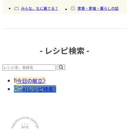
氷
みんな、なに着てる？
家事・家電・暮らしの話
おいしいもの発見
今日、何作った？
- レシピ検索 -
#冷凍
食品
#調味
料・
香辛
今日の献立
料
AIレシピ検索