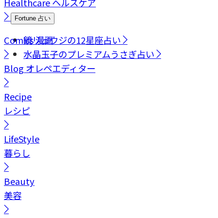
Healthcare
ヘルスケア
Fortune
占い
Comics
鏡リュウジの12星座占い
漫画
水晶玉子のプレミアムうさぎ占い
Blog
オレペエディター
Recipe
レシピ
LifeStyle
暮らし
Beauty
美容