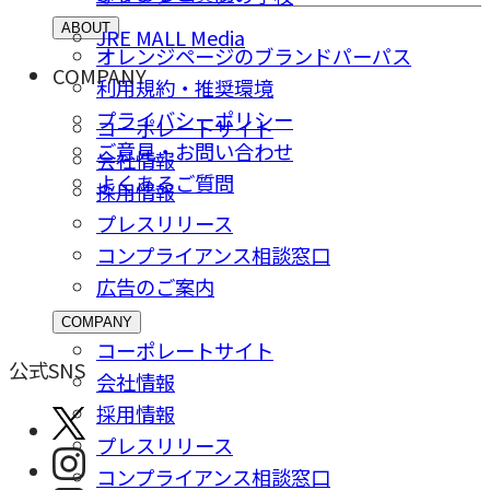
ABOUT
JRE MALL Media
オレンジページのブランドパーパス
COMPANY
利用規約・推奨環境
プライバシーポリシー
コーポレートサイト
ご意⾒・お問い合わせ
会社情報
よくあるご質問
採⽤情報
プレスリリース
コンプライアンス相談窓⼝
広告のご案内
COMPANY
コーポレートサイト
公式SNS
会社情報
採⽤情報
プレスリリース
コンプライアンス相談窓⼝