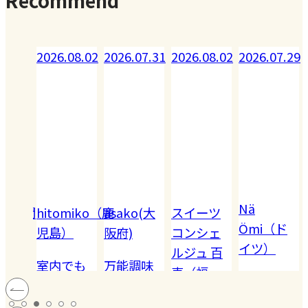
.08.02
2026.07.31
2026.08.02
2026.07.29
Nä
omiko（鹿
asako(大
スイーツ
Ömi（ド
）
阪府)
コンシェ
イツ）
2026.07.28
ルジュ 百
でも
万能調味
恵（福
ハードル
!! 愛
料【塩レ
岡）
の高い
ン
モン】を