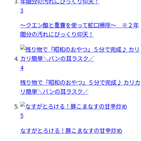
3
〜クエン酸と重曹を使って蛇口掃除〜 ※２年
間分の汚れにびっくり仰天！
4
残り物で『昭和のおやつ』５分で完成♪ カリカ
リ簡単＼パンの耳ラスク／
5
なすがとろける！豚こまなすの甘辛炒め