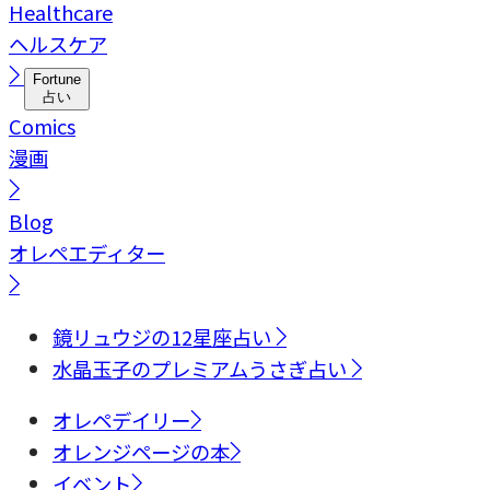
Healthcare
ヘルスケア
Fortune
占い
Comics
漫画
Blog
オレペエディター
鏡リュウジの12星座占い
水晶玉子のプレミアムうさぎ占い
オレペデイリー
オレンジページの本
イベント