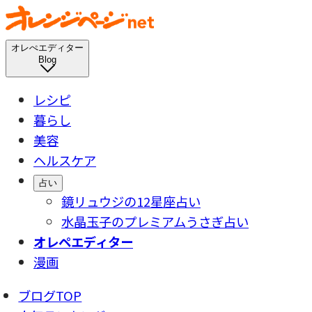
オレぺエディター
Blog
レシピ
暮らし
美容
ヘルスケア
占い
鏡リュウジの12星座占い
水晶玉子のプレミアムうさぎ占い
オレペエディター
漫画
ブログTOP