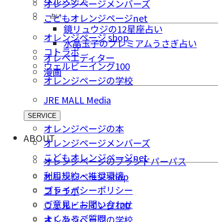
オレンジページメンバーズ
占い
こどもオレンジページnet
鏡リュウジの12星座占い
オレンジページ shop
水晶玉子のプレミアムうさぎ占い
コトラボ
オレペエディター
ウェルビーイング100
漫画
オレンジページの学校
JRE MALL Media
SERVICE
オレンジページの本
ABOUT
オレンジページメンバーズ
こどもオレンジページnet
オレンジページのブランドパーパス
利用規約・推奨環境
オレンジページ shop
プライバシーポリシー
コトラボ
ご意⾒・お問い合わせ
ウェルビーイング100
よくあるご質問
オレンジページの学校