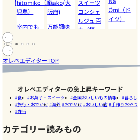
Nä
omiko（鹿
asako(大
スイーツ
Akiko（愛
Ömi（ド
）
阪府)
コンシェ
知）
イツ）
ルジュ 百
でも
万能調味
【夏休み
恵（福
ハードル
!! 愛
料【塩レ
の学童弁
岡）
の高い
ン
モン】を
当】小学
#健康
#レモ
#お弁
［サング
蓄積
仕込んで
マツコの
生ママの
#ファ
ン
当
オレぺエディターTOP
ラス］
中症
みた！
知らない
リアルな
ッシ
ウン
世界でも
お弁当事
ョン
#おい
し
紹介され
情を大公
しい
オレぺエディターの急上昇キーワード
た!珍しく
開
店
食
お菓子・スイーツ
全国おいしいもの情報
暮らし
て美味し
旅行・おでかけ
海外
おでかけ
おいしい店
手作りおやつ
いかき氷
弁当
名店【夏
のスイー
カテゴリー読みもの
ツ商品】