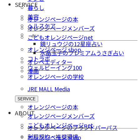
SERVICE
暮らし
美容
オレンジページの本
ヘルスケア
オレンジページメンバーズ
占い
こどもオレンジページnet
鏡リュウジの12星座占い
オレンジページ shop
水晶玉子のプレミアムうさぎ占い
コトラボ
オレペエディター
ウェルビーイング100
漫画
オレンジページの学校
JRE MALL Media
SERVICE
オレンジページの本
ABOUT
オレンジページメンバーズ
こどもオレンジページnet
オレンジページのブランドパーパス
利用規約・推奨環境
オレンジページ shop