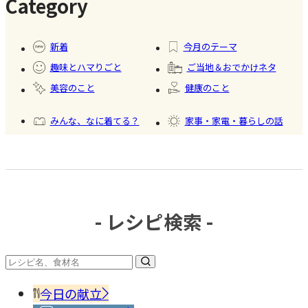
Category
#暮ら
#自家
#冷凍
#健康
し
製フ
食品
新着
今月のテーマ
ード
趣味とハマりごと
ご当地＆おでかけネタ
#かき
美容のこと
健康のこと
氷
みんな、なに着てる？
家事・家電・暮らしの話
おいしいもの発見
今日、何作った？
- レシピ検索 -
#調味
料・
香辛
今日の献立