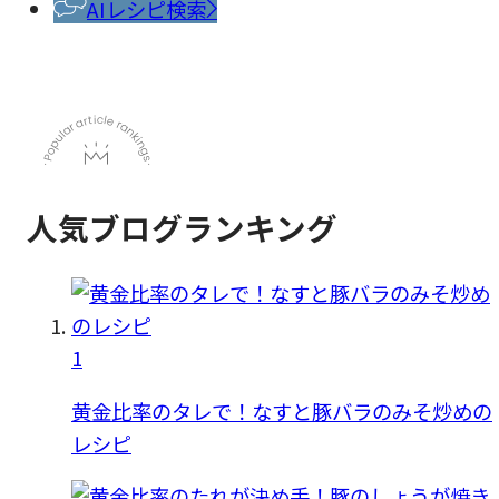
料
AIレシピ検索
人気ブログランキング
1
黄金比率のタレで！なすと豚バラのみそ炒めの
レシピ