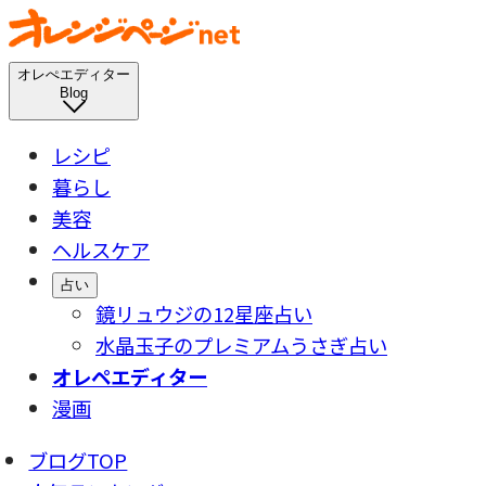
オレぺエディター
Blog
レシピ
暮らし
美容
ヘルスケア
占い
鏡リュウジの12星座占い
水晶玉子のプレミアムうさぎ占い
オレペエディター
漫画
ブログTOP