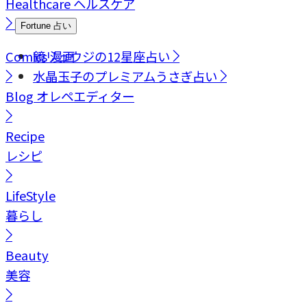
Healthcare
ヘルスケア
Fortune
占い
Comics
鏡リュウジの12星座占い
漫画
水晶玉子のプレミアムうさぎ占い
Blog
オレペエディター
Recipe
レシピ
LifeStyle
暮らし
Beauty
美容