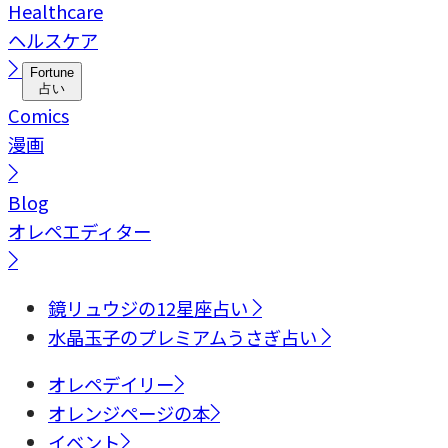
Healthcare
ヘルスケア
Fortune
占い
Comics
漫画
Blog
オレペエディター
鏡リュウジの12星座占い
水晶玉子のプレミアムうさぎ占い
オレペデイリー
オレンジページの本
イベント