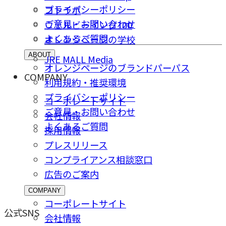
プライバシーポリシー
コトラボ
ご意⾒・お問い合わせ
ウェルビーイング100
よくあるご質問
オレンジページの学校
ABOUT
JRE MALL Media
オレンジページのブランドパーパス
COMPANY
利用規約・推奨環境
プライバシーポリシー
コーポレートサイト
ご意⾒・お問い合わせ
会社情報
よくあるご質問
採⽤情報
プレスリリース
コンプライアンス相談窓⼝
広告のご案内
COMPANY
コーポレートサイト
公式SNS
会社情報