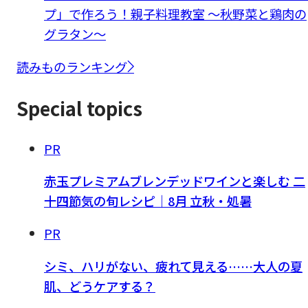
プ」で作ろう！親子料理教室 ～秋野菜と鶏肉の
グラタン～
読みものランキング
Special topics
PR
赤玉プレミアムブレンデッドワインと楽しむ 二
十四節気の旬レシピ｜8月 立秋・処暑
PR
シミ、ハリがない、疲れて見える……大人の夏
肌、どうケアする？