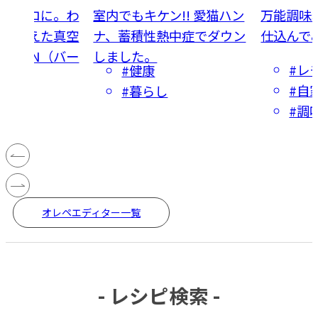
ほぼゼロに。わ
室内でもキケン!! 愛猫ハン
万能調味
しを変えた真空
ナ、蓄積性熱中症でダウン
仕込んで
AKUEN（バー
しました。
#レ
#健康
#自
保存
#暮らし
#調
オレペエディター一覧
- レシピ検索 -