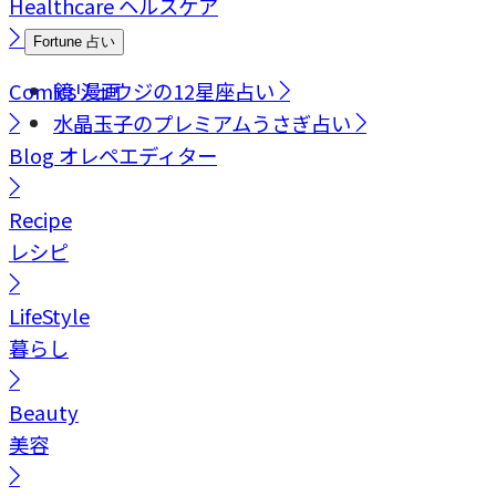
Healthcare
ヘルスケア
Fortune
占い
Comics
鏡リュウジの12星座占い
漫画
水晶玉子のプレミアムうさぎ占い
Blog
オレペエディター
Recipe
レシピ
LifeStyle
暮らし
Beauty
美容