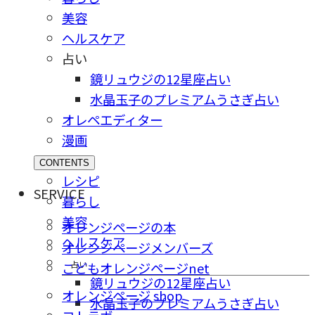
美容
ヘルスケア
占い
鏡リュウジの12星座占い
水晶玉子のプレミアムうさぎ占い
オレペエディター
漫画
CONTENTS
レシピ
SERVICE
暮らし
美容
オレンジページの本
ヘルスケア
オレンジページメンバーズ
占い
こどもオレンジページnet
鏡リュウジの12星座占い
オレンジページ shop
水晶玉子のプレミアムうさぎ占い