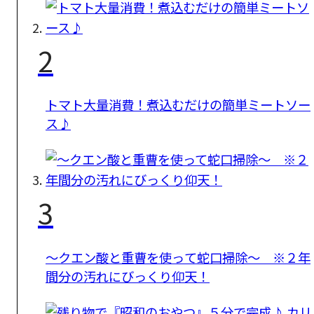
2
トマト大量消費！煮込むだけの簡単ミートソー
ス♪
3
〜クエン酸と重曹を使って蛇口掃除〜 ※２年
間分の汚れにびっくり仰天！