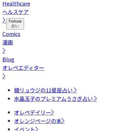
Healthcare
ヘルスケア
Fortune
占い
Comics
漫画
Blog
オレペエディター
鏡リュウジの12星座占い
水晶玉子のプレミアムうさぎ占い
オレペデイリー
オレンジページの本
イベント