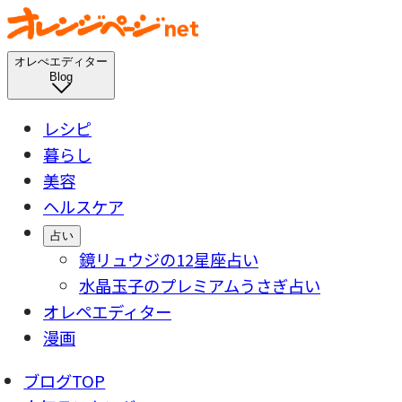
オレぺエディター
Blog
レシピ
暮らし
美容
ヘルスケア
占い
鏡リュウジの12星座占い
水晶玉子のプレミアムうさぎ占い
オレペエディター
漫画
ブログTOP