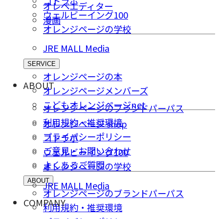
コトラボ
オレペエディター
ウェルビーイング100
漫画
オレンジページの学校
JRE MALL Media
SERVICE
オレンジページの本
ABOUT
オレンジページメンバーズ
こどもオレンジページnet
オレンジページのブランドパーパス
利用規約・推奨環境
オレンジページ shop
プライバシーポリシー
コトラボ
ご意⾒・お問い合わせ
ウェルビーイング100
よくあるご質問
オレンジページの学校
ABOUT
JRE MALL Media
オレンジページのブランドパーパス
COMPANY
利用規約・推奨環境