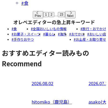
#食
...
1
2
23
Prev
Next
オレぺエディターの急上昇キーワード
食
全国おいしいもの情報
旅行・おでかけ
お菓子・スイーツ
暮らし
海外
おでかけ
おいしい店
手作りおやつ
お土産・お取り寄せ
おすすめエディター読みもの
Recommend
2026.08.02
2026.07.
関東）
hitomiko（鹿児島）
asako(