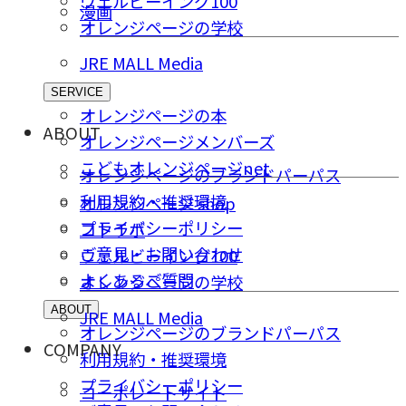
ウェルビーイング100
漫画
オレンジページの学校
JRE MALL Media
SERVICE
オレンジページの本
ABOUT
オレンジページメンバーズ
こどもオレンジページnet
オレンジページのブランドパーパス
利用規約・推奨環境
オレンジページ shop
プライバシーポリシー
コトラボ
ご意⾒・お問い合わせ
ウェルビーイング100
よくあるご質問
オレンジページの学校
ABOUT
JRE MALL Media
オレンジページのブランドパーパス
COMPANY
利用規約・推奨環境
プライバシーポリシー
コーポレートサイト