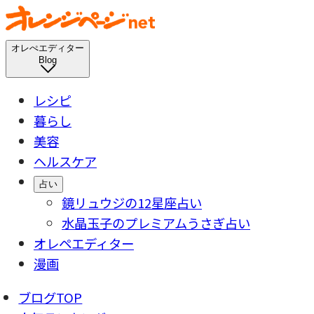
オレぺエディター
Blog
レシピ
暮らし
美容
ヘルスケア
占い
鏡リュウジの12星座占い
水晶玉子のプレミアムうさぎ占い
オレペエディター
漫画
ブログTOP