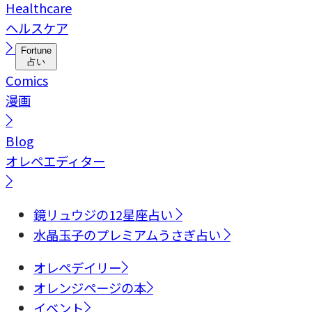
Healthcare
ヘルスケア
Fortune
占い
Comics
漫画
Blog
オレペエディター
鏡リュウジの12星座占い
水晶玉子のプレミアムうさぎ占い
オレペデイリー
オレンジページの本
イベント