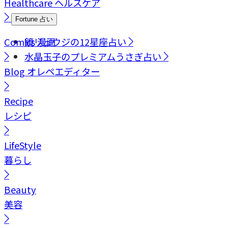
Healthcare
ヘルスケア
Fortune
占い
Comics
鏡リュウジの12星座占い
漫画
水晶玉子のプレミアムうさぎ占い
Blog
オレペエディター
Recipe
レシピ
LifeStyle
暮らし
Beauty
美容