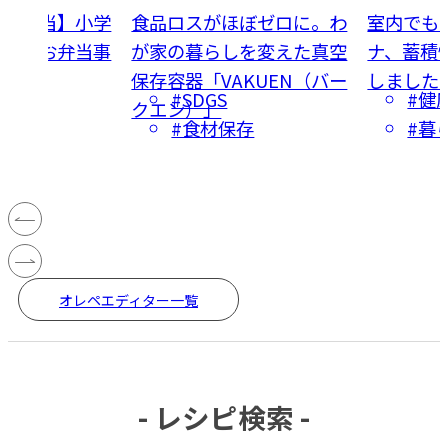
学童弁当】小学
食品ロスがほぼゼロに。わ
室内でもキ
アルなお弁当事
が家の暮らしを変えた真空
ナ、蓄積
保存容器「VAKUEN（バー
しました
当
#SDGS
#健
クエン）」
食品
#食材保存
#暮
オレペエディター一覧
- レシピ検索 -