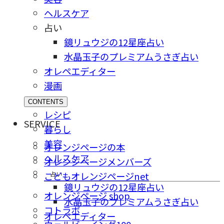
ヘルスケア
占い
鏡リュウジの12星座占い
水晶玉子のプレミアムうさぎ占い
オレペエディター
漫画
CONTENTS
レシピ
SERVICE
暮らし
美容
オレンジページの本
ヘルスケア
オレンジページメンバーズ
占い
こどもオレンジページnet
鏡リュウジの12星座占い
オレンジページ shop
水晶玉子のプレミアムうさぎ占い
コトラボ
オレペエディター