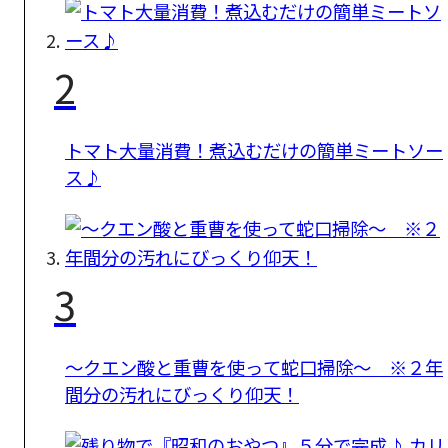
2
トマト大量消費！煮込むだけの簡単ミートソー
ス♪
3
〜クエン酸と重曹を使って蛇口掃除〜 ※２年
間分の汚れにびっくり仰天！