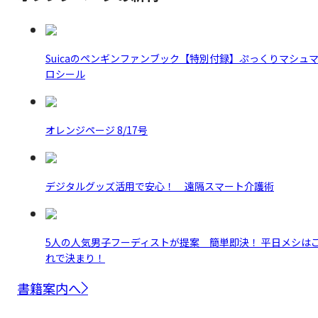
Suicaのペンギンファンブック【特別付録】ぷっくりマシュ
ロシール
オレンジページ 8/17号
デジタルグッズ活用で安心！ 遠隔スマート介護術
5人の人気男子フーディストが提案 簡単即決！ 平日メシは
れで決まり！
書籍案内へ