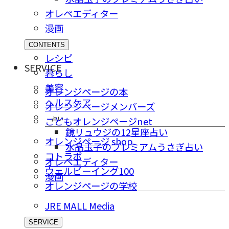
オレペエディター
漫画
CONTENTS
レシピ
SERVICE
暮らし
美容
オレンジページの本
ヘルスケア
オレンジページメンバーズ
占い
こどもオレンジページnet
鏡リュウジの12星座占い
オレンジページ shop
水晶玉子のプレミアムうさぎ占い
コトラボ
オレペエディター
ウェルビーイング100
漫画
オレンジページの学校
JRE MALL Media
SERVICE