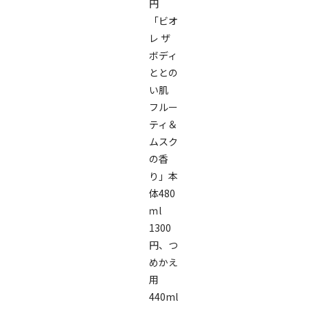
円
「ビオ
レ ザ
ボディ
ととの
い肌
フルー
ティ＆
ムスク
の香
り」本
体480
ｍl
1300
円、つ
めかえ
用
440ml