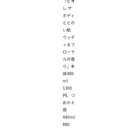
「ビオ
レ ザ
ボディ
ととの
い肌
ウッデ
ィ＆フ
ローラ
ルの香
り」本
体480
ｍl
1300
円、つ
めかえ
用
440ml
880