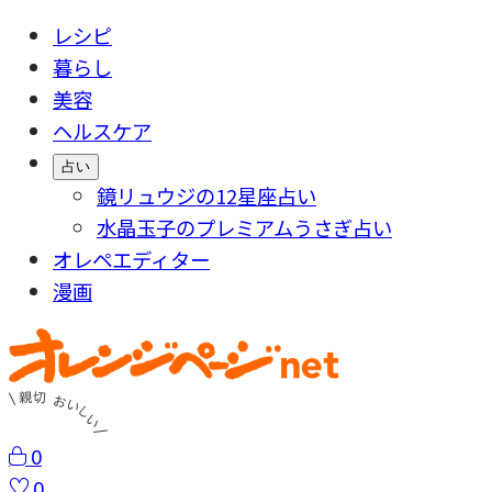
レシピ
暮らし
美容
ヘルスケア
占い
鏡リュウジの12星座占い
水晶玉子のプレミアムうさぎ占い
オレペエディター
漫画
0
0