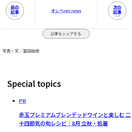
前の
次の
オレペnet news
記事
記事
記事をシェアする
写真・文／冨田由依
Special topics
PR
赤玉プレミアムブレンデッドワインと楽しむ 二
十四節気の旬レシピ｜8月 立秋・処暑