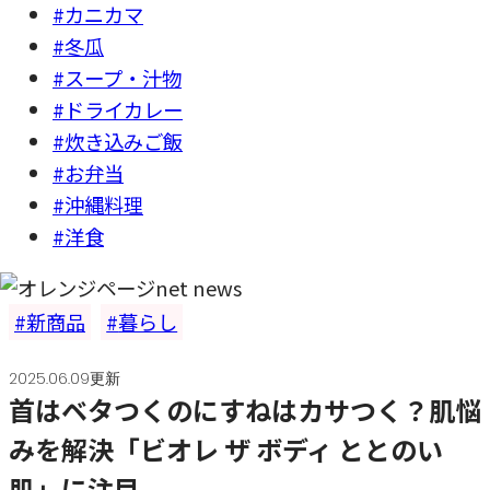
#カニカマ
#冬瓜
#スープ・汁物
#ドライカレー
#炊き込みご飯
#お弁当
#沖縄料理
#洋食
新商品
暮らし
2025.06.09更新
首はベタつくのにすねはカサつく？肌悩
みを解決「ビオレ ザ ボディ ととのい
肌」に注目