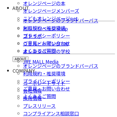
オレンジページの本
ABOUT
オレンジページメンバーズ
こどもオレンジページnet
オレンジページのブランドパーパス
利用規約・推奨環境
オレンジページ shop
プライバシーポリシー
コトラボ
ご意⾒・お問い合わせ
ウェルビーイング100
よくあるご質問
オレンジページの学校
ABOUT
JRE MALL Media
オレンジページのブランドパーパス
COMPANY
利用規約・推奨環境
プライバシーポリシー
コーポレートサイト
ご意⾒・お問い合わせ
会社情報
よくあるご質問
採⽤情報
プレスリリース
コンプライアンス相談窓⼝