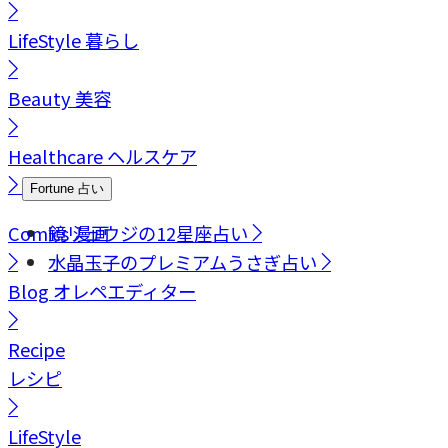
LifeStyle
暮らし
Beauty
美容
Healthcare
ヘルスケア
Fortune
占い
Comics
鏡リュウジの12星座占い
漫画
水晶玉子のプレミアムうさぎ占い
Blog
オレペエディター
Recipe
レシピ
LifeStyle