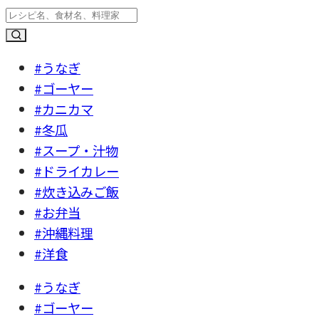
#うなぎ
#ゴーヤー
#カニカマ
#冬瓜
#スープ・汁物
#ドライカレー
#炊き込みご飯
#お弁当
#沖縄料理
#洋食
#うなぎ
#ゴーヤー