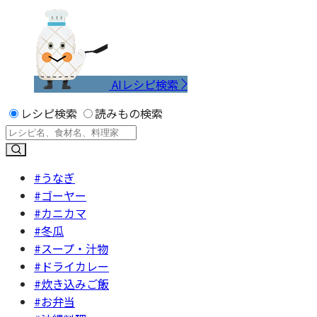
AIレシピ検索
レシピ検索
読みもの検索
#うなぎ
#ゴーヤー
#カニカマ
#冬瓜
#スープ・汁物
#ドライカレー
#炊き込みご飯
#お弁当