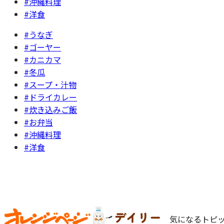
#沖縄料理
#洋食
#うなぎ
#ゴーヤー
#カニカマ
#冬瓜
#スープ・汁物
#ドライカレー
#炊き込みご飯
#お弁当
#沖縄料理
#洋食
気になるトピッ