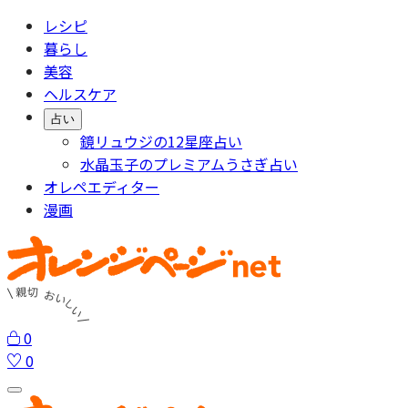
レシピ
暮らし
美容
ヘルスケア
占い
鏡リュウジの12星座占い
水晶玉子のプレミアムうさぎ占い
オレペエディター
漫画
0
0