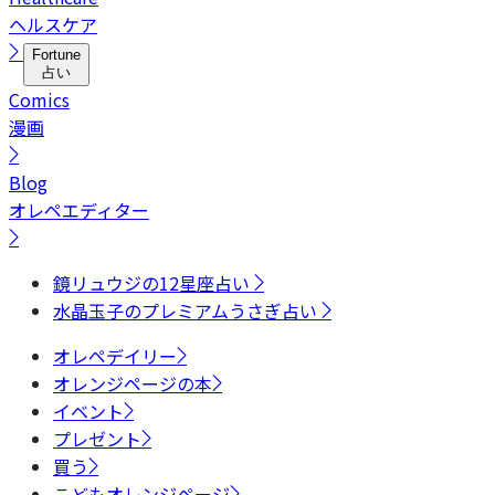
ヘルスケア
Fortune
占い
Comics
漫画
Blog
オレペエディター
鏡リュウジの12星座占い
水晶玉子のプレミアムうさぎ占い
オレペデイリー
オレンジページの本
イベント
プレゼント
買う
こどもオレンジページ