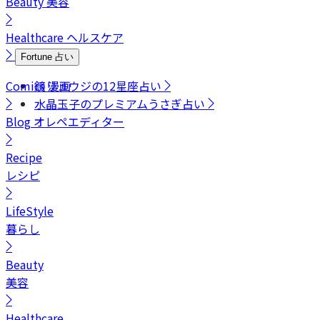
Beauty
美容
Healthcare
ヘルスケア
Fortune
占い
Comics
鏡リュウジの12星座占い
漫画
水晶玉子のプレミアムうさぎ占い
Blog
オレペエディター
Recipe
レシピ
LifeStyle
暮らし
Beauty
美容
Healthcare