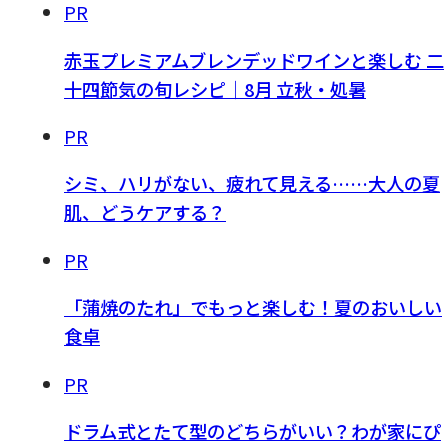
PR
赤玉プレミアムブレンデッドワインと楽しむ 二
十四節気の旬レシピ｜8月 立秋・処暑
PR
シミ、ハリがない、疲れて見える……大人の夏
肌、どうケアする？
PR
「蒲焼のたれ」でもっと楽しむ！夏のおいしい
食卓
PR
ドラム式とたて型のどちらがいい？わが家にぴ