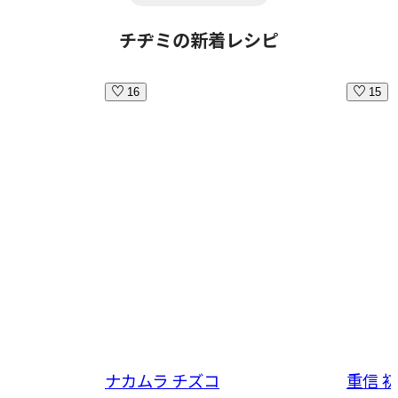
チヂミの新着レシピ
16
15
ナカムラ チズコ
重信 