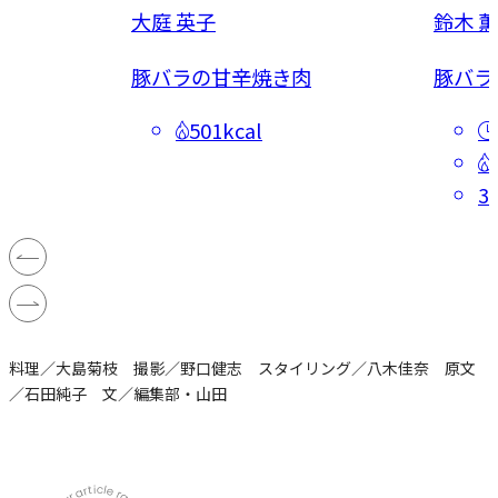
大庭 英子
鈴木 薫
ムチ
豚バラの甘辛焼き肉
豚バラ
501kcal
3
料理／大島菊枝 撮影／野口健志 スタイリング／八木佳奈 原文
／石田純子 文／編集部・山田