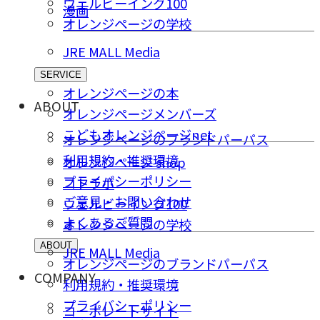
ウェルビーイング100
漫画
オレンジページの学校
JRE MALL Media
SERVICE
オレンジページの本
ABOUT
オレンジページメンバーズ
こどもオレンジページnet
オレンジページのブランドパーパス
利用規約・推奨環境
オレンジページ shop
プライバシーポリシー
コトラボ
ご意⾒・お問い合わせ
ウェルビーイング100
よくあるご質問
オレンジページの学校
ABOUT
JRE MALL Media
オレンジページのブランドパーパス
COMPANY
利用規約・推奨環境
プライバシーポリシー
コーポレートサイト