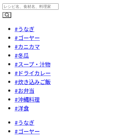
#うなぎ
#ゴーヤー
#カニカマ
#冬瓜
#スープ・汁物
#ドライカレー
#炊き込みご飯
#お弁当
#沖縄料理
#洋食
#うなぎ
#ゴーヤー