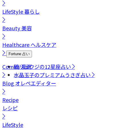
LifeStyle
暮らし
Beauty
美容
Healthcare
ヘルスケア
Fortune
占い
Comics
鏡リュウジの12星座占い
漫画
水晶玉子のプレミアムうさぎ占い
Blog
オレペエディター
Recipe
レシピ
LifeStyle