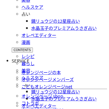
ヘルスケア
占い
鏡リュウジの12星座占い
水晶玉子のプレミアムうさぎ占い
オレペエディター
漫画
CONTENTS
レシピ
SERVICE
暮らし
美容
オレンジページの本
ヘルスケア
オレンジページメンバーズ
占い
こどもオレンジページnet
鏡リュウジの12星座占い
オレンジページ shop
水晶玉子のプレミアムうさぎ占い
コトラボ
オレペエディター