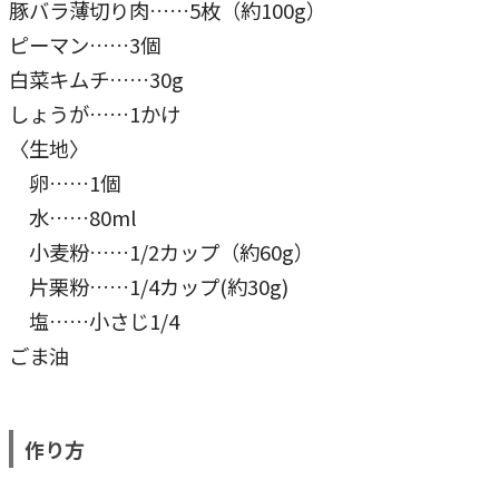
豚バラ薄切り肉……5枚（約100g）
ピーマン……3個
白菜キムチ……30g
しょうが……1かけ
〈生地〉
卵……1個
水……80ml
小麦粉……1/2カップ（約60g）
片栗粉……1/4カップ(約30g)
塩……小さじ1/4
ごま油
作り方