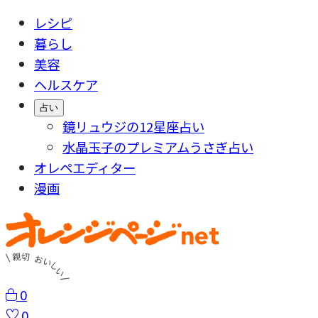
レシピ
暮らし
美容
ヘルスケア
占い
鏡リュウジの12星座占い
水晶玉子のプレミアムうさぎ占い
オレペエディター
漫画
0
0