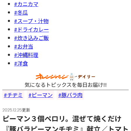
#カニカマ
#冬瓜
#スープ・汁物
#ドライカレー
#炊き込みご飯
#お弁当
#沖縄料理
#洋食
気になるトピックスを毎日お届け!!
チヂミ
ピーマン
豚バラ肉
2025.12.25更新
ピーマン３個ペロリ。混ぜて焼くだけ
『豚バラピーマンチヂミ』献立／トマト