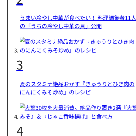
うまい冷やし中華が食べたい！ 料理編集者11
の「うちの冷やし中華の具」公開
3
夏のスタミナ絶品おかず『きゅうりとひき肉の
にんにくみそ炒め』のレシピ
4