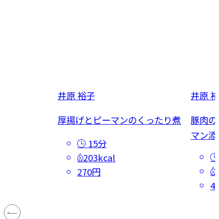
井原 裕子
井原 
絲
厚揚げとピーマンのくったり煮
豚肉の
マン添
15分
203kcal
270円
4