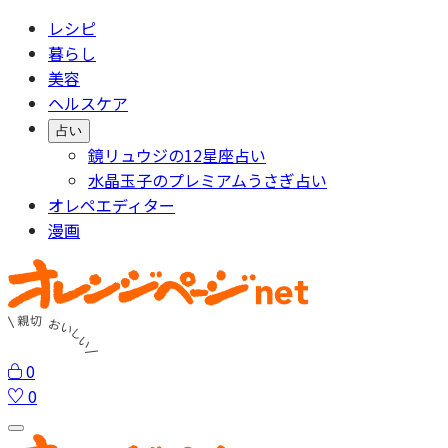
レシピ
暮らし
美容
ヘルスケア
占い
鏡リュウジの12星座占い
水晶玉子のプレミアムうさぎ占い
オレペエディター
漫画
0
0