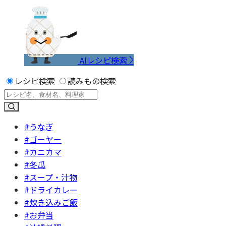
AIレシピ検索
レシピ検索
読みもの検索
#うなぎ
#ゴーヤー
#カニカマ
#冬瓜
#スープ・汁物
#ドライカレー
#炊き込みご飯
#お弁当