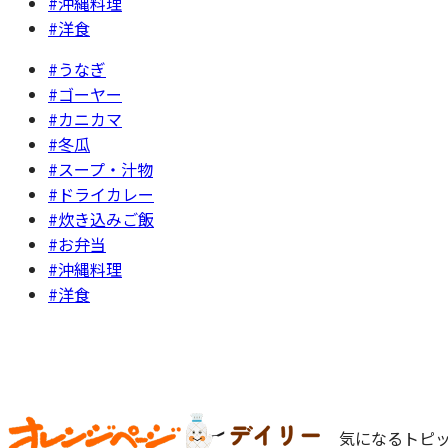
#沖縄料理
#洋食
#うなぎ
#ゴーヤー
#カニカマ
#冬瓜
#スープ・汁物
#ドライカレー
#炊き込みご飯
#お弁当
#沖縄料理
#洋食
気になるトピッ