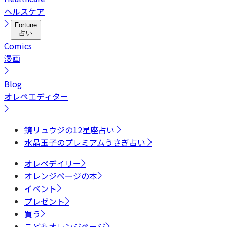
ヘルスケア
Fortune
占い
Comics
漫画
Blog
オレペエディター
鏡リュウジの12星座占い
水晶玉子のプレミアムうさぎ占い
オレペデイリー
オレンジページの本
イベント
プレゼント
買う
こどもオレンジページ