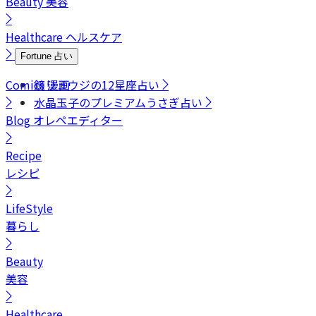
Beauty
美容
Healthcare
ヘルスケア
Fortune
占い
Comics
鏡リュウジの12星座占い
漫画
水晶玉子のプレミアムうさぎ占い
Blog
オレペエディター
Recipe
レシピ
LifeStyle
暮らし
Beauty
美容
Healthcare