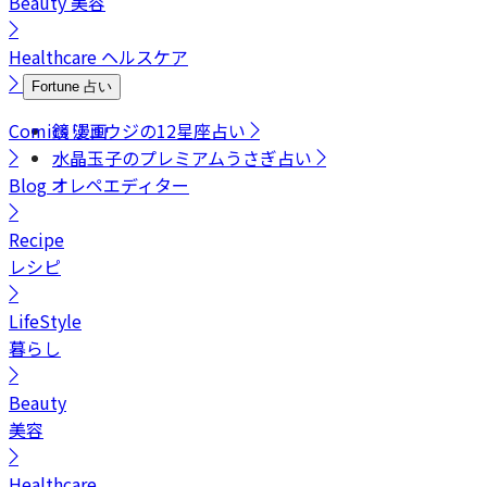
Beauty
美容
Healthcare
ヘルスケア
Fortune
占い
Comics
鏡リュウジの12星座占い
漫画
水晶玉子のプレミアムうさぎ占い
Blog
オレペエディター
Recipe
レシピ
LifeStyle
暮らし
Beauty
美容
Healthcare