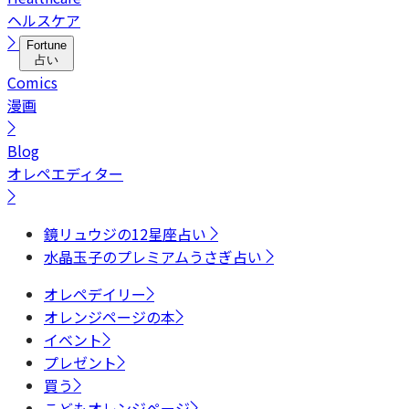
ヘルスケア
Fortune
占い
Comics
漫画
Blog
オレペエディター
鏡リュウジの12星座占い
水晶玉子のプレミアムうさぎ占い
オレペデイリー
オレンジページの本
イベント
プレゼント
買う
こどもオレンジページ