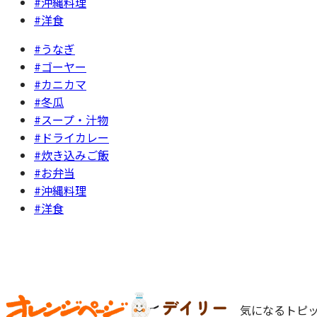
#沖縄料理
#洋食
#うなぎ
#ゴーヤー
#カニカマ
#冬瓜
#スープ・汁物
#ドライカレー
#炊き込みご飯
#お弁当
#沖縄料理
#洋食
気になるトピッ