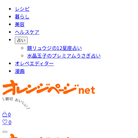
レシピ
暮らし
美容
ヘルスケア
占い
鏡リュウジの12星座占い
水晶玉子のプレミアムうさぎ占い
オレペエディター
漫画
0
0