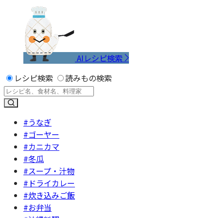
AIレシピ検索
レシピ検索
読みもの検索
#うなぎ
#ゴーヤー
#カニカマ
#冬瓜
#スープ・汁物
#ドライカレー
#炊き込みご飯
#お弁当