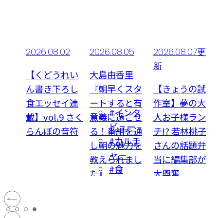
03
2026.08.02
2026.08.05
2026.08.07更
新
のプ
【くどうれい
大島由香里
うさ
ん書き下ろし
『朝早くスタ
【きょうの試
8月3
食エッセイ連
ートすると有
作室】夢の大
さぎ
#インタ
の運勢
載】vol.9 さく
意義に過ごせ
人お子様ラン
ビュー
らんぼの音符
る！番組を通
チ!? 若林桃子
ルチ
#カルチ
し朝の魅力を
さんの話題弁
ャー
教えられまし
当に編集部が
い
#食
た』
大興奮