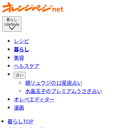
暮らし
LifeStyle
レシピ
暮らし
美容
ヘルスケア
占い
鏡リュウジの12星座占い
水晶玉子のプレミアムうさぎ占い
オレペエディター
漫画
暮らしTOP