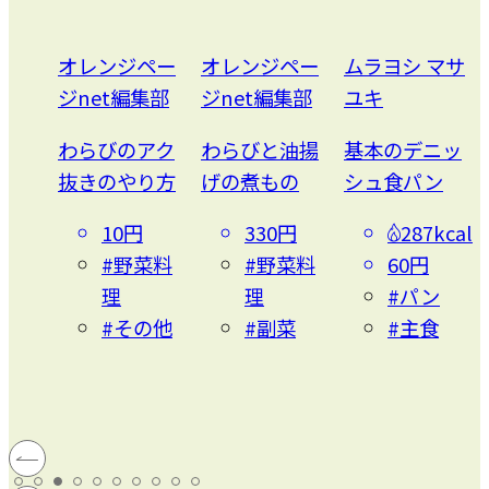
ペー
オレンジペー
ムラヨシ マサ
榎本 美沙
集部
ジnet編集部
ユキ
みかんのシロ
アク
わらびと油揚
基本のデニッ
ップ漬け
り方
げの煮もの
シュ食パン
185kcal
330円
287kcal
20円
菜料
#野菜料
60円
#お菓
理
#パン
子・スイ
の他
#副菜
#主食
ーツ
#スイー
ツ