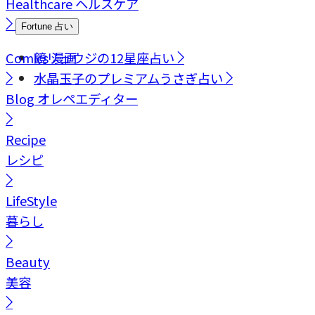
Healthcare
ヘルスケア
Fortune
占い
Comics
鏡リュウジの12星座占い
漫画
水晶玉子のプレミアムうさぎ占い
Blog
オレペエディター
Recipe
レシピ
LifeStyle
暮らし
Beauty
美容