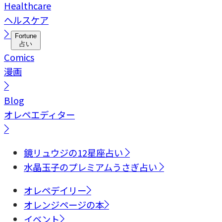
Healthcare
ヘルスケア
Fortune
占い
Comics
漫画
Blog
オレペエディター
鏡リュウジの12星座占い
水晶玉子のプレミアムうさぎ占い
オレペデイリー
オレンジページの本
イベント