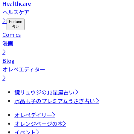
Healthcare
ヘルスケア
Fortune
占い
Comics
漫画
Blog
オレペエディター
鏡リュウジの12星座占い
水晶玉子のプレミアムうさぎ占い
オレペデイリー
オレンジページの本
イベント