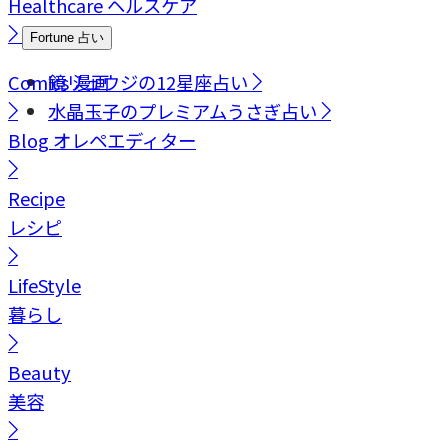
Healthcare
ヘルスケア
Fortune
占い
Comics
鏡リュウジの12星座占い
漫画
水晶玉子のプレミアムうさぎ占い
Blog
オレペエディター
Recipe
レシピ
LifeStyle
暮らし
Beauty
美容