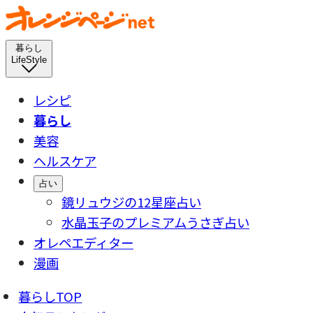
暮らし
LifeStyle
レシピ
暮らし
美容
ヘルスケア
占い
鏡リュウジの12星座占い
水晶玉子のプレミアムうさぎ占い
オレペエディター
漫画
暮らしTOP