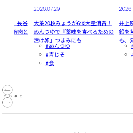
2026.07.29
2026
べたい。長谷
大葉20枚みょうが6個大量消費！
井上
立『鶏胸肉と
めんつゆで『薬味を食べるための
鉛を
リネ』
漬け卵』つまみにも
も、
#めんつゆ
#青じそ
#食