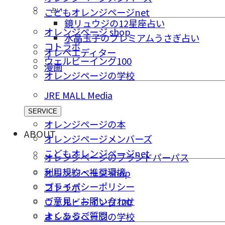
占い
こどもオレンジページnet
鏡リュウジの12星座占い
オレンジページ shop
水晶玉子のプレミアムうさぎ占い
コトラボ
オレペエディター
ウェルビーイング100
漫画
オレンジページの学校
JRE MALL Media
SERVICE
オレンジページの本
ABOUT
オレンジページメンバーズ
こどもオレンジページnet
オレンジページのブランドパーパス
利用規約・推奨環境
オレンジページ shop
プライバシーポリシー
コトラボ
ご意⾒・お問い合わせ
ウェルビーイング100
よくあるご質問
オレンジページの学校