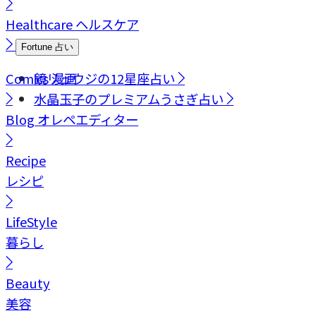
Healthcare
ヘルスケア
Fortune
占い
Comics
鏡リュウジの12星座占い
漫画
水晶玉子のプレミアムうさぎ占い
Blog
オレペエディター
Recipe
レシピ
LifeStyle
暮らし
Beauty
美容