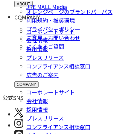
ABOUT
JRE MALL Media
オレンジページのブランドパーパス
COMPANY
利用規約・推奨環境
プライバシーポリシー
コーポレートサイト
ご意⾒・お問い合わせ
会社情報
よくあるご質問
採⽤情報
プレスリリース
コンプライアンス相談窓⼝
広告のご案内
COMPANY
コーポレートサイト
公式SNS
会社情報
採⽤情報
プレスリリース
コンプライアンス相談窓⼝