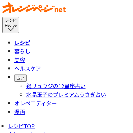
レシピ
Recipe
レシピ
暮らし
美容
ヘルスケア
占い
鏡リュウジの12星座占い
水晶玉子のプレミアムうさぎ占い
オレペエディター
漫画
レシピTOP