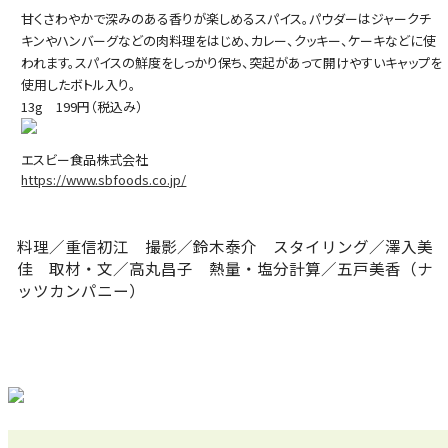
甘くさわやかで深みのある香りが楽しめるスパイス。パウダーはジャークチ
キンやハンバーグなどの肉料理をはじめ、カレー、クッキー、ケーキなどに使
われます。スパイスの鮮度をしっかり保ち、突起があって開けやすいキャップを
使用したボトル入り。
13g 199円（税込み）
エスビー食品株式会社
https://www.sbfoods.co.jp/
料理／重信初江 撮影／鈴木泰介 スタイリング／澤入美
佳 取材・文／高丸昌子 熱量・塩分計算／五戸美香（ナ
ッツカンパニー）