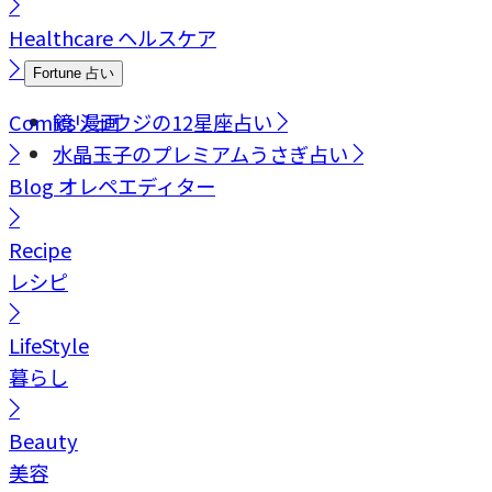
Healthcare
ヘルスケア
Fortune
占い
Comics
鏡リュウジの12星座占い
漫画
水晶玉子のプレミアムうさぎ占い
Blog
オレペエディター
Recipe
レシピ
LifeStyle
暮らし
Beauty
美容