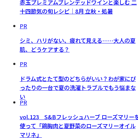
赤玉プレミアムブレンデッドワインと楽しむ 二
十四節気の旬レシピ｜8月 立秋・処暑
PR
シミ、ハリがない、疲れて見える……大人の夏
肌、どうケアする？
PR
ドラム式とたて型のどちらがいい？わが家にぴ
ったりの一台で夏の洗濯トラブルでもう悩まな
い
PR
vol.123 S&Bフレッシュハーブ ローズマリー
使って「鶏胸肉と夏野菜のローズマリーオイル
マリネ」