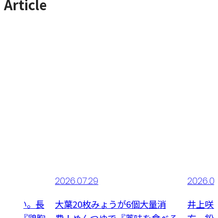
Article
2026.07.29
2026.0
食べたい。長
大葉20枚みょうが6個大量消
井上咲
夏献立『鶏胸
費！めんつゆで『薬味を食べる
方。鉛