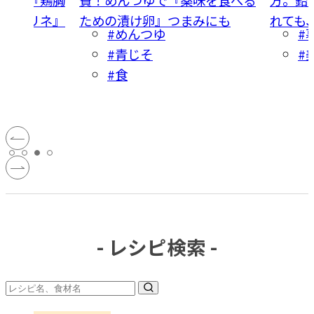
かかマリネ』
ための漬け卵』つまみにも
れても
#めんつゆ
#
#青じそ
#
#食
- レシピ検索 -