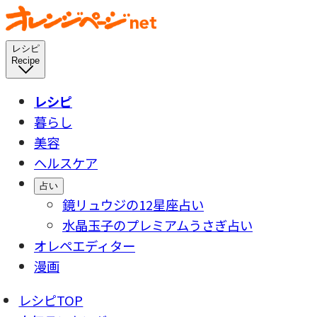
レシピ
Recipe
レシピ
暮らし
美容
ヘルスケア
占い
鏡リュウジの12星座占い
水晶玉子のプレミアムうさぎ占い
オレペエディター
漫画
レシピTOP