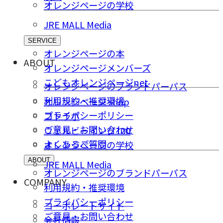
オレンジページの学校
JRE MALL Media
SERVICE
オレンジページの本
ABOUT
オレンジページメンバーズ
こどもオレンジページnet
オレンジページのブランドパーパス
利用規約・推奨環境
オレンジページ shop
プライバシーポリシー
コトラボ
ご意⾒・お問い合わせ
ウェルビーイング100
よくあるご質問
オレンジページの学校
ABOUT
JRE MALL Media
オレンジページのブランドパーパス
COMPANY
利用規約・推奨環境
プライバシーポリシー
コーポレートサイト
ご意⾒・お問い合わせ
会社情報