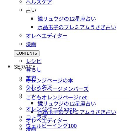
ヘルスケア
占い
鏡リュウジの12星座占い
水晶玉子のプレミアムうさぎ占い
オレペエディター
漫画
CONTENTS
レシピ
SERVICE
暮らし
美容
オレンジページの本
ヘルスケア
オレンジページメンバーズ
占い
こどもオレンジページnet
鏡リュウジの12星座占い
オレンジページ shop
水晶玉子のプレミアムうさぎ占い
コトラボ
オレペエディター
ウェルビーイング100
漫画