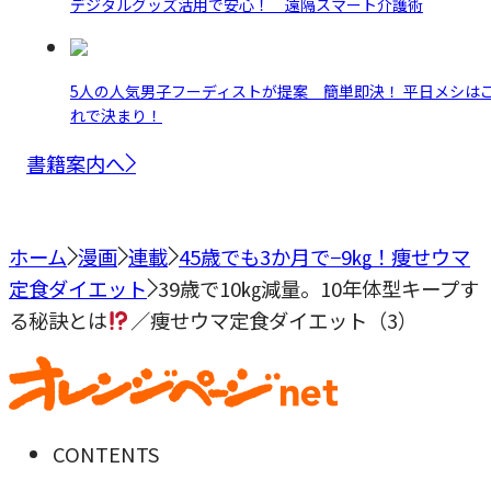
デジタルグッズ活用で安心！ 遠隔スマート介護術
5人の人気男子フーディストが提案 簡単即決！ 平日メシは
れで決まり！
書籍案内へ
ホーム
漫画
連載
45歳でも3か月で−9㎏！痩せウマ
定食ダイエット
39歳で10㎏減量。10年体型キープす
る秘訣とは
／痩せウマ定食ダイエット（3）
CONTENTS