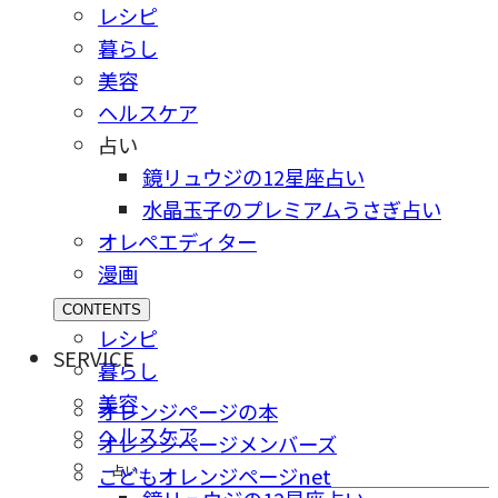
レシピ
暮らし
美容
ヘルスケア
占い
鏡リュウジの12星座占い
水晶玉子のプレミアムうさぎ占い
オレペエディター
漫画
CONTENTS
レシピ
SERVICE
暮らし
美容
オレンジページの本
ヘルスケア
オレンジページメンバーズ
占い
こどもオレンジページnet