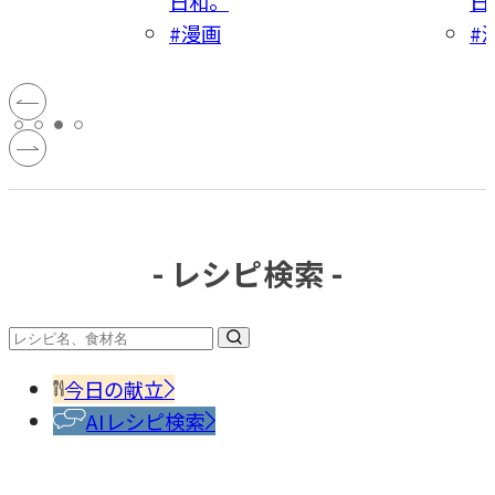
日和。
日
#漫画
#
- レシピ検索 -
今日の献立
AIレシピ検索