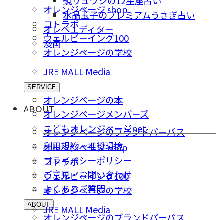
鏡リュウジの12星座占い
オレンジページ shop
水晶玉子のプレミアムうさぎ占い
コトラボ
オレペエディター
ウェルビーイング100
漫画
オレンジページの学校
JRE MALL Media
SERVICE
オレンジページの本
ABOUT
オレンジページメンバーズ
こどもオレンジページnet
オレンジページのブランドパーパス
利用規約・推奨環境
オレンジページ shop
プライバシーポリシー
コトラボ
ご意⾒・お問い合わせ
ウェルビーイング100
よくあるご質問
オレンジページの学校
ABOUT
JRE MALL Media
オレンジページのブランドパーパス