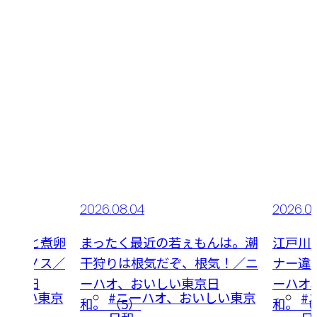
2026.08.04
2026.0
ミルクと煮卵
まったく最近の若ぇもんは。潮
江戸川
ホンビノス／
干狩りは根気だぞ、根気！／ニ
ナー違
い東京日
ーハオ、おいしい東京日
ーハオ
おいしい東京
#ニーハオ、おいしい東京
#
和。 （5）
和。 （