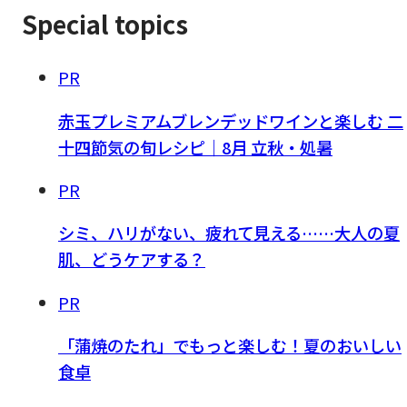
Special topics
PR
赤玉プレミアムブレンデッドワインと楽しむ 二
十四節気の旬レシピ｜8月 立秋・処暑
PR
シミ、ハリがない、疲れて見える……大人の夏
肌、どうケアする？
PR
「蒲焼のたれ」でもっと楽しむ！夏のおいしい
食卓