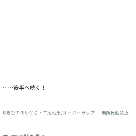
……後半へ続く！
©きびのあやとら・牛尾理恵/オーバーラップ 無断転載禁止