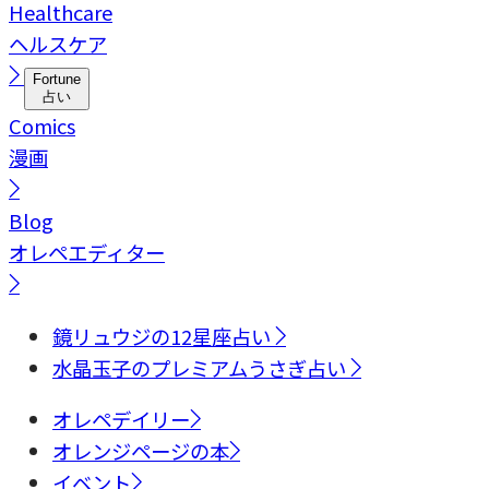
Healthcare
ヘルスケア
Fortune
占い
Comics
漫画
Blog
オレペエディター
鏡リュウジの12星座占い
水晶玉子のプレミアムうさぎ占い
オレペデイリー
オレンジページの本
イベント