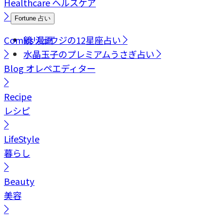
Healthcare
ヘルスケア
Fortune
占い
Comics
鏡リュウジの12星座占い
漫画
水晶玉子のプレミアムうさぎ占い
Blog
オレペエディター
Recipe
レシピ
LifeStyle
暮らし
Beauty
美容