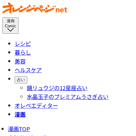
漫画
Comic
レシピ
暮らし
美容
ヘルスケア
占い
鏡リュウジの12星座占い
水晶玉子のプレミアムうさぎ占い
オレペエディター
漫画
漫画TOP