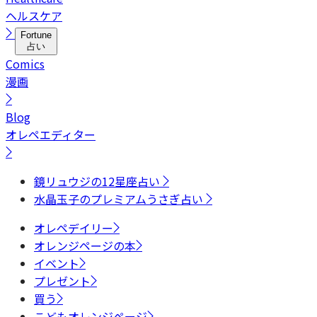
ヘルスケア
Fortune
占い
Comics
漫画
Blog
オレペエディター
鏡リュウジの12星座占い
水晶玉子のプレミアムうさぎ占い
オレペデイリー
オレンジページの本
イベント
プレゼント
買う
こどもオレンジページ