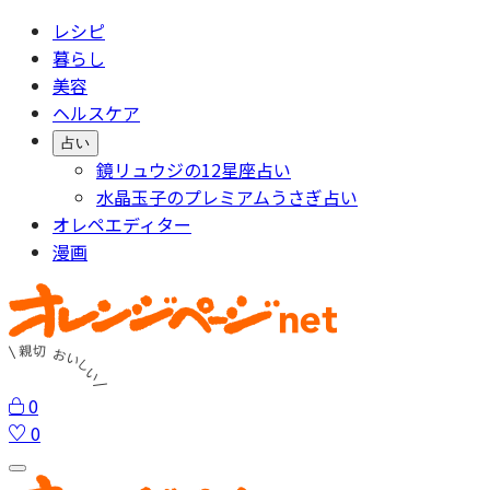
レシピ
暮らし
美容
ヘルスケア
占い
鏡リュウジの12星座占い
水晶玉子のプレミアムうさぎ占い
オレペエディター
漫画
0
0