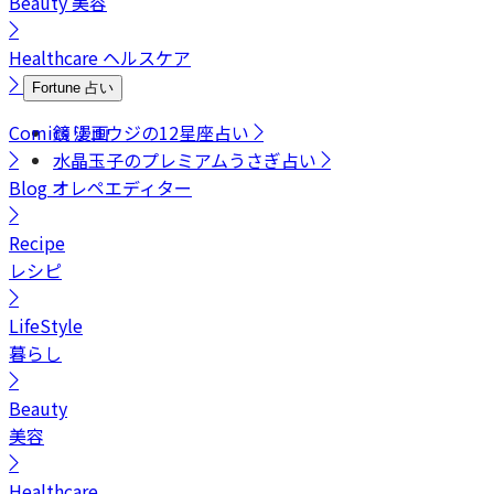
Beauty
美容
Healthcare
ヘルスケア
Fortune
占い
Comics
鏡リュウジの12星座占い
漫画
水晶玉子のプレミアムうさぎ占い
Blog
オレペエディター
Recipe
レシピ
LifeStyle
暮らし
Beauty
美容
Healthcare