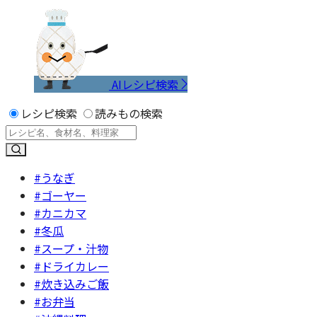
AIレシピ検索
レシピ検索
読みもの検索
#うなぎ
#ゴーヤー
#カニカマ
#冬瓜
#スープ・汁物
#ドライカレー
#炊き込みご飯
#お弁当