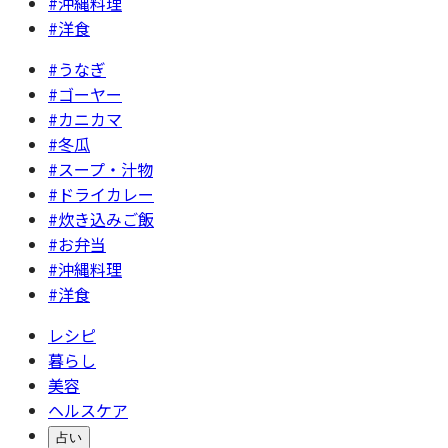
#沖縄料理
#洋食
#うなぎ
#ゴーヤー
#カニカマ
#冬瓜
#スープ・汁物
#ドライカレー
#炊き込みご飯
#お弁当
#沖縄料理
#洋食
レシピ
暮らし
美容
ヘルスケア
占い