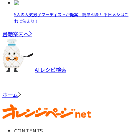
5人の人気男子フーディストが提案 簡単即決！ 平日メシはこ
れで決まり！
書籍案内へ
AIレシピ検索
ホーム
CONTENTS