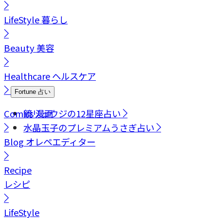
LifeStyle
暮らし
Beauty
美容
Healthcare
ヘルスケア
Fortune
占い
Comics
鏡リュウジの12星座占い
漫画
水晶玉子のプレミアムうさぎ占い
Blog
オレペエディター
Recipe
レシピ
LifeStyle