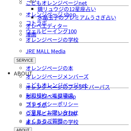
占い
こどもオレンジページnet
鏡リュウジの12星座占い
オレンジページ shop
水晶玉子のプレミアムうさぎ占い
コトラボ
オレペエディター
ウェルビーイング100
漫画
オレンジページの学校
JRE MALL Media
SERVICE
オレンジページの本
ABOUT
オレンジページメンバーズ
こどもオレンジページnet
オレンジページのブランドパーパス
利用規約・推奨環境
オレンジページ shop
プライバシーポリシー
コトラボ
ご意⾒・お問い合わせ
ウェルビーイング100
よくあるご質問
オレンジページの学校
ABOUT