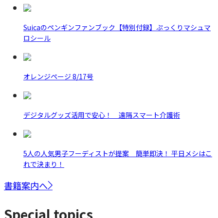
Suicaのペンギンファンブック【特別付録】ぷっくりマシュマ
ロシール
オレンジページ 8/17号
デジタルグッズ活用で安心！ 遠隔スマート介護術
5人の人気男子フーディストが提案 簡単即決！ 平日メシはこ
れで決まり！
書籍案内へ
Special topics