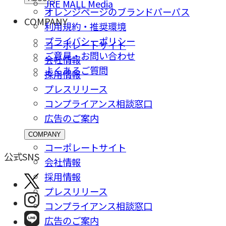
JRE MALL Media
オレンジページのブランドパーパス
COMPANY
利用規約・推奨環境
プライバシーポリシー
コーポレートサイト
ご意⾒・お問い合わせ
会社情報
よくあるご質問
採⽤情報
プレスリリース
コンプライアンス相談窓⼝
広告のご案内
COMPANY
コーポレートサイト
公式SNS
会社情報
採⽤情報
プレスリリース
コンプライアンス相談窓⼝
広告のご案内