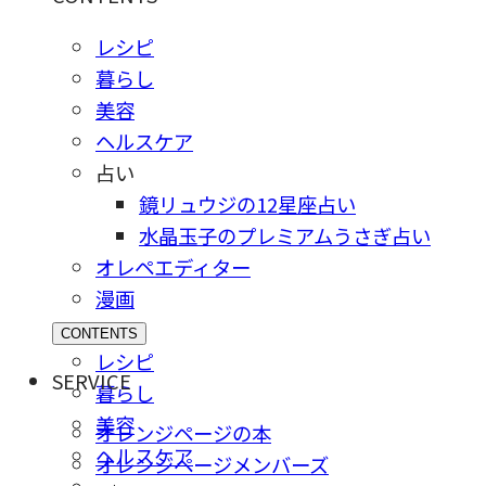
レシピ
暮らし
美容
ヘルスケア
占い
鏡リュウジの12星座占い
水晶玉子のプレミアムうさぎ占い
オレペエディター
漫画
CONTENTS
レシピ
SERVICE
暮らし
美容
オレンジページの本
ヘルスケア
オレンジページメンバーズ