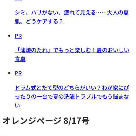
シミ、ハリがない、疲れて見える……大人の夏
肌、どうケアする？
PR
「蒲焼のたれ」でもっと楽しむ！夏のおいしい
食卓
PR
ドラム式とたて型のどちらがいい？わが家にぴ
ったりの一台で夏の洗濯トラブルでもう悩まな
い
オレンジページ 8/17号