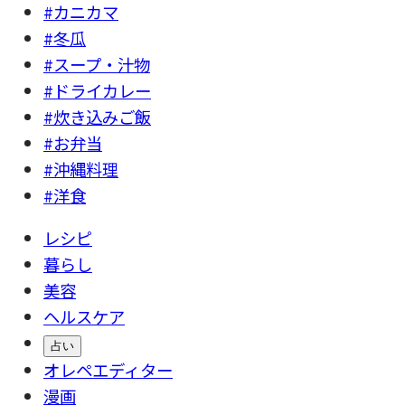
#カニカマ
#冬瓜
#スープ・汁物
#ドライカレー
#炊き込みご飯
#お弁当
#沖縄料理
#洋食
レシピ
暮らし
美容
ヘルスケア
占い
オレペエディター
漫画