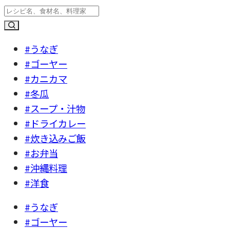
#うなぎ
#ゴーヤー
#カニカマ
#冬瓜
#スープ・汁物
#ドライカレー
#炊き込みご飯
#お弁当
#沖縄料理
#洋食
#うなぎ
#ゴーヤー