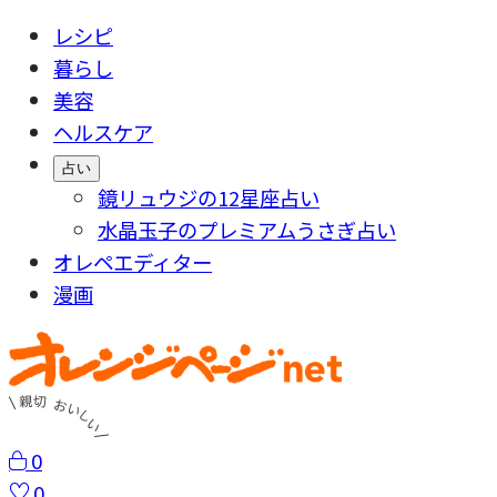
レシピ
暮らし
美容
ヘルスケア
占い
鏡リュウジの12星座占い
水晶玉子のプレミアムうさぎ占い
オレペエディター
漫画
0
0