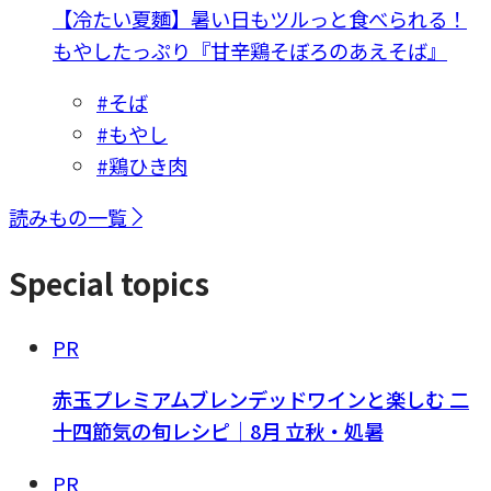
【冷たい夏麵】暑い日もツルっと食べられる！
もやしたっぷり『甘辛鶏そぼろのあえそば』
#そば
#もやし
#鶏ひき肉
読みもの一覧
Special topics
PR
赤玉プレミアムブレンデッドワインと楽しむ 二
十四節気の旬レシピ｜8月 立秋・処暑
PR